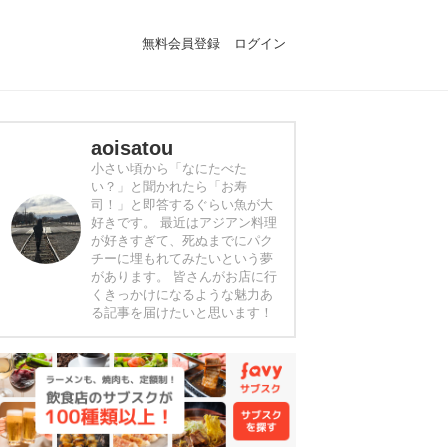
無料会員登録
ログイン
aoisatou
小さい頃から「なにたべた
い？」と聞かれたら「お寿
司！」と即答するぐらい魚が大
好きです。 最近はアジアン料理
が好きすぎて、死ぬまでにパク
チーに埋もれてみたいという夢
があります。 皆さんがお店に行
くきっかけになるような魅力あ
る記事を届けたいと思います！