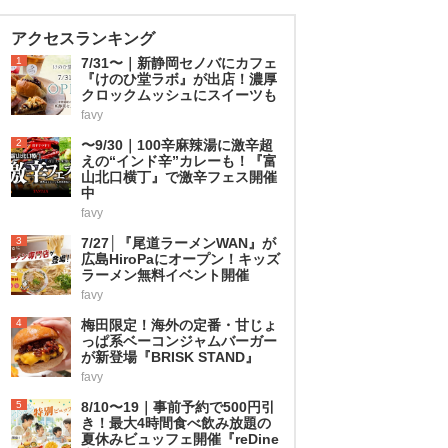
アクセスランキング
1
7/31〜｜新静岡セノバにカフェ
『けのひ堂ラボ』が出店！濃厚
クロックムッシュにスイーツも
favy
2
〜9/30｜100辛麻辣湯に激辛超
えの“インド辛”カレーも！『富
山北口横丁』で激辛フェス開催
中
favy
3
7/27│『尾道ラーメンWAN』が
広島HiroPaにオープン！キッズ
ラーメン無料イベント開催
favy
4
梅田限定！海外の定番・甘じょ
っぱ系ベーコンジャムバーガー
が新登場『BRISK STAND』
favy
5
8/10〜19｜事前予約で500円引
き！最大4時間食べ飲み放題の
夏休みビュッフェ開催『reDine