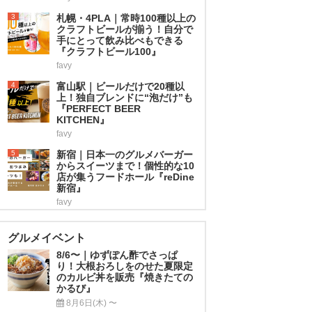
3
札幌・4PLA｜常時100種以上の
クラフトビールが揃う！自分で
手にとって飲み比べもできる
『クラフトビール100』
favy
4
富山駅｜ビールだけで20種以
上！独自ブレンドに“泡だけ”も
『PERFECT BEER
KITCHEN』
favy
5
新宿｜日本一のグルメバーガー
からスイーツまで！個性的な10
店が集うフードホール『reDine
新宿』
favy
グルメイベント
8/6〜｜ゆずぽん酢でさっぱ
り！大根おろしをのせた夏限定
のカルビ丼を販売『焼きたての
かるび』
8月6日(木) 〜