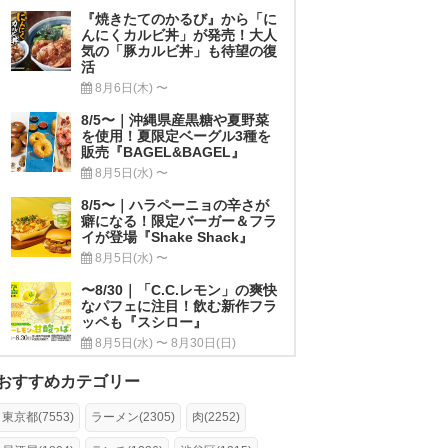
『焼きたてのかるび』から「に
んにくカルビ丼」が発売！大人
気の「豚カルビ丼」も待望の復
活
8月6日(木) 〜
8/5〜｜沖縄県産黒糖や夏野菜
を使用！夏限定ベーグル3種を
販売『BAGEL&BAGEL』
8月5日(水) 〜
8/5〜｜ハラペーニョの辛さが
癖になる！限定バーガー＆フラ
イが登場『Shake Shack』
8月5日(水) 〜
〜8/30｜「C.C.レモン」の爽快
なパフェに注目！飲む新作フラ
ッペも『スシロー』
8月5日(水) 〜 8月30日(日)
おすすめカテゴリー
東京都(7553)
ラーメン(2305)
肉(2252)