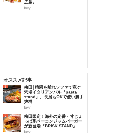
広島』
favy
オススメ記事
1
梅田│喧騒を離れソファで寛ぐ
穴場イタリアンバル『pasta
stand』。長居もOKで使い勝手
抜群
favy
2
梅田限定！海外の定番・甘じょ
っぱ系ベーコンジャムバーガー
が新登場『BRISK STAND』
favy