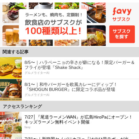
関連する記事
8/5〜｜ハラペーニョの辛さが癖になる！限定バーガー＆
フライが登場『Shake Shack』
グルメライターAI
8/1〜｜和牛バーガーを欧風カレーにディップ！
『SHOGUN BURGER』に限定コラボ品が登場
グルメライターAI
アクセスランキング
1
7/27│『尾道ラーメンWAN』が広島HiroPaにオープン！
キッズラーメン無料イベント開催
favy
2