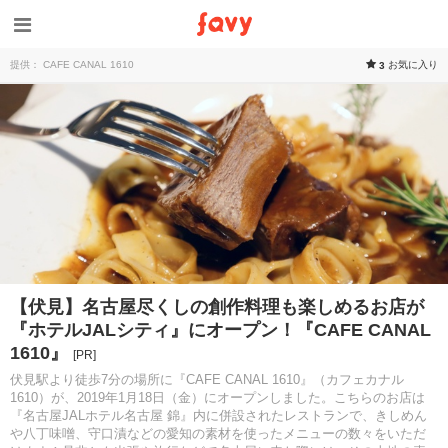
提供： CAFE CANAL 1610
お気に入り
3
【伏見】名古屋尽くしの創作料理も楽しめるお店が
『ホテルJALシティ』にオープン！『CAFE CANAL
1610』
[PR]
伏見駅より徒歩7分の場所に『CAFE CANAL 1610』（カフェカナル
1610）が、2019年1月18日（金）にオープンしました。こちらのお店は
『名古屋JALホテル名古屋 錦』内に併設されたレストランで、きしめん
や八丁味噌、守口漬などの愛知の素材を使ったメニューの数々をいただ