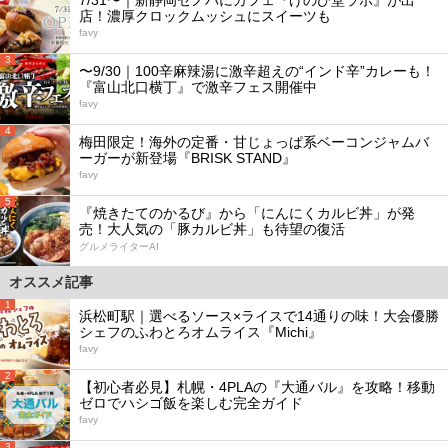
7/31〜｜新静岡セノバにカフェ『けのひ堂ラボ』が出
店！濃厚クロックムッシュにスイーツも
favy
3
〜9/30｜100辛麻辣湯に激辛超えの“インド辛”カレーも！
『富山北口横丁』で激辛フェス開催中
favy
4
梅田限定！海外の定番・甘じょっぱ系ベーコンジャムバ
ーガーが新登場『BRISK STAND』
favy
5
『焼きたてのかるび』から「にんにくカルビ丼」が発
売！大人気の「豚カルビ丼」も待望の復活
グルメライターAI
オススメ記事
1
浜松町駅｜選べるソース×ライスで14通りの味！大会優勝
シェフのふわとろオムライス『Michi』
favy
2
【初心者必見】札幌・4PLAの『大通バル』を攻略！移動
ゼロでハシゴ飯を楽しむ完全ガイド
favy
3