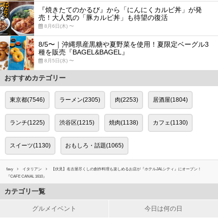
『焼きたてのかるび』から「にんにくカルビ丼」が発
売！大人気の「豚カルビ丼」も待望の復活
8月6日(木) 〜
8/5〜｜沖縄県産黒糖や夏野菜を使用！夏限定ベーグル3
種を販売『BAGEL&BAGEL』
8月5日(水) 〜
おすすめカテゴリー
東京都(7546)
ラーメン(2305)
肉(2253)
居酒屋(1804)
ランチ(1225)
渋谷区(1215)
焼肉(1138)
カフェ(1130)
スイーツ(1130)
おもしろ・話題(1065)
favy
イタリアン
【伏見】名古屋尽くしの創作料理も楽しめるお店が『ホテルJALシティ』にオープン！
『CAFE CANAL 1610』
カテゴリ一覧
グルメイベント
今日は何の日