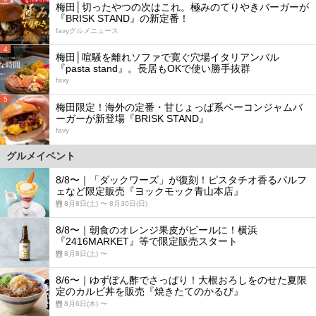
梅田│切ったやつの次はこれ。極みのてりやきバーガーが
『BRISK STAND』の新定番！
favyグルメニュース
4
梅田│喧騒を離れソファで寛ぐ穴場イタリアンバル
『pasta stand』。長居もOKで使い勝手抜群
favy
5
梅田限定！海外の定番・甘じょっぱ系ベーコンジャムバ
ーガーが新登場『BRISK STAND』
favy
グルメイベント
8/8〜｜「ダックワーズ」が復刻！ピスタチオ香るパルフ
ェなど限定販売『ヨックモック青山本店』
8月8日(土) 〜 8月30日(日)
8/8〜｜朝食のオレンジ果皮がビールに！横浜
『2416MARKET』等で限定販売スタート
8月8日(土) 〜
8/6〜｜ゆずぽん酢でさっぱり！大根おろしをのせた夏限
定のカルビ丼を販売『焼きたてのかるび』
8月6日(木) 〜