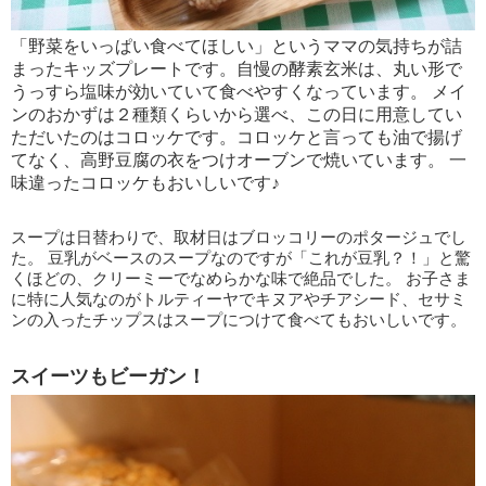
「野菜をいっぱい食べてほしい」というママの気持ちが詰
まったキッズプレートです。自慢の酵素玄米は、丸い形で
うっすら塩味が効いていて食べやすくなっています。 メイ
ンのおかずは２種類くらいから選べ、この日に用意してい
ただいたのはコロッケです。コロッケと言っても油で揚げ
てなく、高野豆腐の衣をつけオーブンで焼いています。 一
味違ったコロッケもおいしいです♪
スープは日替わりで、取材日はブロッコリーのポタージュでし
た。 豆乳がベースのスープなのですが「これが豆乳？！」と驚
くほどの、クリーミーでなめらかな味で絶品でした。 お子さま
に特に人気なのがトルティーヤでキヌアやチアシード、セサミ
ンの入ったチップスはスープにつけて食べてもおいしいです。
スイーツもビーガン！