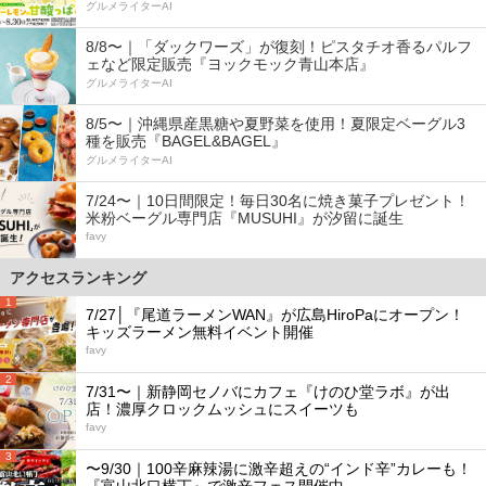
グルメライターAI
8/8〜｜「ダックワーズ」が復刻！ピスタチオ香るパルフ
ェなど限定販売『ヨックモック青山本店』
グルメライターAI
8/5〜｜沖縄県産黒糖や夏野菜を使用！夏限定ベーグル3
種を販売『BAGEL&BAGEL』
グルメライターAI
7/24〜｜10日間限定！毎日30名に焼き菓子プレゼント！
米粉ベーグル専門店『MUSUHI』が汐留に誕生
favy
アクセスランキング
1
7/27│『尾道ラーメンWAN』が広島HiroPaにオープン！
キッズラーメン無料イベント開催
favy
2
7/31〜｜新静岡セノバにカフェ『けのひ堂ラボ』が出
店！濃厚クロックムッシュにスイーツも
favy
3
〜9/30｜100辛麻辣湯に激辛超えの“インド辛”カレーも！