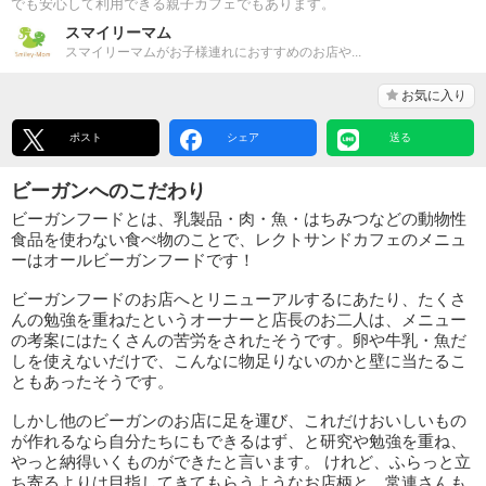
でも安心して利用できる親子カフェでもあります。
スマイリーマム
スマイリーマムがお子様連れにおすすめのお店や...
お気に入り
ポスト
シェア
送る
ビーガンへのこだわり
ビーガンフードとは、乳製品・肉・魚・はちみつなどの動物性
食品を使わない食べ物のことで、レクトサンドカフェのメニュ
ーはオールビーガンフードです！
ビーガンフードのお店へとリニューアルするにあたり、たくさ
んの勉強を重ねたというオーナーと店長のお二人は、メニュー
の考案にはたくさんの苦労をされたそうです。卵や牛乳・魚だ
しを使えないだけで、こんなに物足りないのかと壁に当たるこ
ともあったそうです。
しかし他のビーガンのお店に足を運び、これだけおいしいもの
が作れるなら自分たちにもできるはず、と研究や勉強を重ね、
やっと納得いくものができたと言います。 けれど、ふらっと立
ち寄るよりは目指してきてもらうようなお店柄と、常連さんも