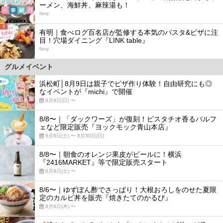
ーメン、海鮮丼、麻辣湯も！
favy
5
有明｜食べログ百名店が監修する本気のパスタ&ピザに注
目！穴場ダイニング『LINK table』
favy
グルメイベント
浜松町│8月9日は親子でピザ作り体験！自由研究にも◎
なイベントが『michi』で開催
8月9日(日) 〜
8/8〜｜「ダックワーズ」が復刻！ピスタチオ香るパルフ
ェなど限定販売『ヨックモック青山本店』
8月8日(土) 〜 8月30日(日)
8/8〜｜朝食のオレンジ果皮がビールに！横浜
『2416MARKET』等で限定販売スタート
8月8日(土) 〜
8/6〜｜ゆずぽん酢でさっぱり！大根おろしをのせた夏限
定のカルビ丼を販売『焼きたてのかるび』
8月6日(木) 〜