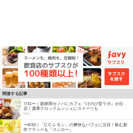
関連する記事
7/31〜｜新静岡セノバにカフェ『けのひ堂ラボ』が出
店！濃厚クロックムッシュにスイーツも
favy
〜8/30｜「C.C.レモン」の爽快なパフェに注目！飲む新
作フラッペも『スシロー』