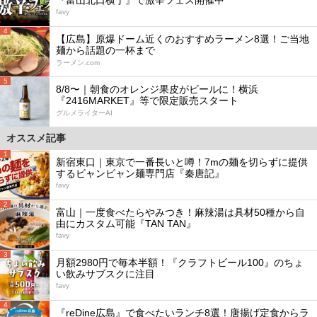
『富山北口横丁』で激辛フェス開催中
favy
4
【広島】原爆ドーム近くのおすすめラーメン8選！ご当地
麺から話題の一杯まで
ラーメン.com
5
8/8〜｜朝食のオレンジ果皮がビールに！横浜
『2416MARKET』等で限定販売スタート
グルメライターAI
オススメ記事
1
新宿東口｜東京で一番長いと噂！7mの麺を切らずに提供
するビャンビャン麺専門店『秦唐記』
favy
2
富山｜一度食べたらやみつき！麻辣湯は具材50種から自
由にカスタム可能『TAN TAN』
favy
3
月額2980円で毎本半額！『クラフトビール100』のちょ
い飲みサブスクに注目
favy
4
『reDine広島』で食べたいランチ8選！唐揚げ定食からラ