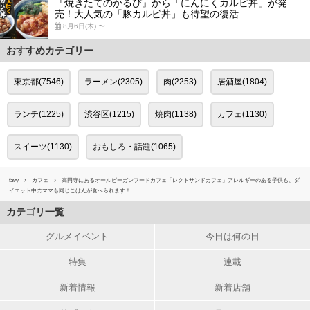
『焼きたてのかるび』から「にんにくカルビ丼」が発
売！大人気の「豚カルビ丼」も待望の復活
8月6日(木) 〜
おすすめカテゴリー
東京都(7546)
ラーメン(2305)
肉(2253)
居酒屋(1804)
ランチ(1225)
渋谷区(1215)
焼肉(1138)
カフェ(1130)
スイーツ(1130)
おもしろ・話題(1065)
favy
カフェ
高円寺にあるオールビーガンフードカフェ「レクトサンドカフェ」アレルギーのある子供も、ダ
イエット中のママも同じごはんが食べられます！
カテゴリ一覧
グルメイベント
今日は何の日
特集
連載
新着情報
新着店舗