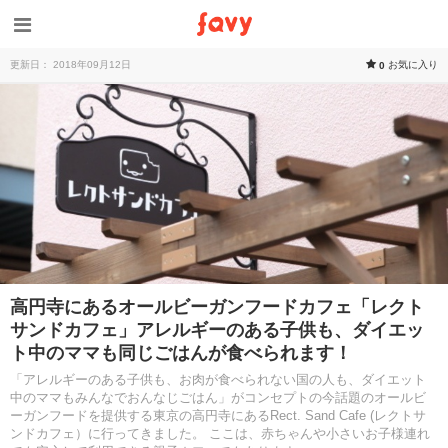
更新日： 2018年09月12日
お気に入り
0
高円寺にあるオールビーガンフードカフェ「レクト
サンドカフェ」アレルギーのある子供も、ダイエッ
ト中のママも同じごはんが食べられます！
「アレルギーのある子供も、お肉が食べられない国の人も、ダイエット
中のママもみんなでおんなじごはん」がコンセプトの今話題のオールビ
ーガンフードを提供する東京の高円寺にあるRect. Sand Cafe (レクトサ
ンドカフェ）に行ってきました。 ここは、赤ちゃんや小さいお子様連れ