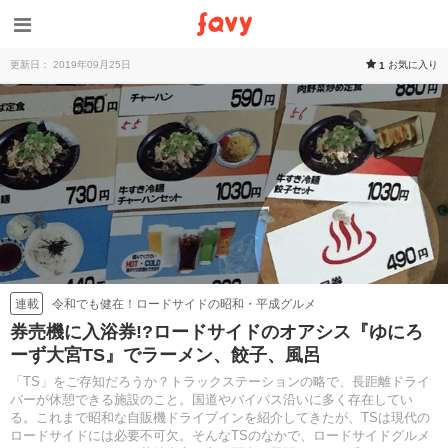
更新日： 2019年09月25日
お気に入り
1
令和でも健在！ロードサイドの昭和・平成グルメ
連載
券売機に入浴券!?ロードサイドのオアシス『ゆにろ
ーず大宮TS』でラーメン、餃子、風呂
「TS」をご存知だろうか？トラックステーションの略で、長距離ドライ
バーが休憩できる施設のこと。国道やバイパス沿いに多く存在してい
る。これまで昭和な自販機ドライブインを紹介してきたが、TSは現代の
ロードサイドには必要不可欠。そんなTSのなかで、ロードサイドグルメ