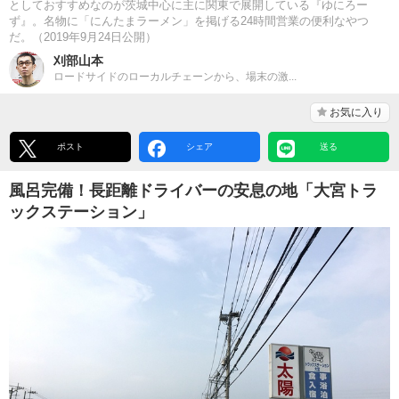
としておすすめなのが茨城中心に主に関東で展開している『ゆにろー
ず』。名物に「にんたまラーメン」を掲げる24時間営業の便利なやつ
だ。（2019年9月24日公開）
刈部山本
ロードサイドのローカルチェーンから、場末の激...
お気に入り
ポスト
シェア
送る
風呂完備！長距離ドライバーの安息の地「大宮トラ
ックステーション」