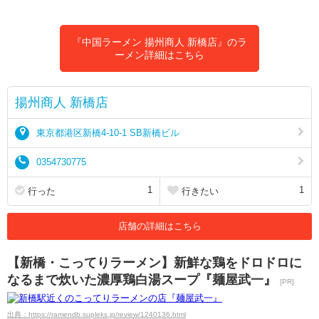
『中国ラーメン 揚州商人 新橋店』のラ
ーメン詳細はこちら
揚州商人 新橋店
東京都港区新橋4-10-1 SB新橋ビル
0354730775
1
1
行った
行きたい
店舗の詳細はこちら
【新橋・こってりラーメン】新鮮な鶏をドロドロに
なるまで炊いた濃厚鶏白湯スープ『麺屋武一』
[PR]
出典：https://ramendb.supleks.jp/review/1240136.html