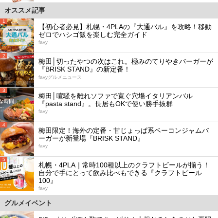
オススメ記事
1
【初心者必見】札幌・4PLAの『大通バル』を攻略！移動
ゼロでハシゴ飯を楽しむ完全ガイド
favy
2
梅田│切ったやつの次はこれ。極みのてりやきバーガーが
『BRISK STAND』の新定番！
favyグルメニュース
3
梅田│喧騒を離れソファで寛ぐ穴場イタリアンバル
『pasta stand』。長居もOKで使い勝手抜群
favy
4
梅田限定！海外の定番・甘じょっぱ系ベーコンジャムバ
ーガーが新登場『BRISK STAND』
favy
5
札幌・4PLA｜常時100種以上のクラフトビールが揃う！
自分で手にとって飲み比べもできる『クラフトビール
100』
favy
グルメイベント