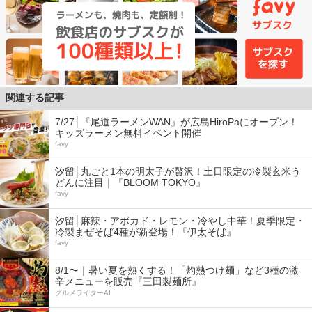
関連する記事
7/27│『尾道ラーメンWAN』が広島HiroPaにオープン！
キッズラーメン無料イベント開催
favy
汐留│丸ごと1本の明太子が贅沢！土日限定の冷製玄米う
どんに注目｜『BLOOM TOKYO』
favy
汐留│麻辣・アボカド・レモン・冷やし中華！夏季限定・
冷製まぜそば4種が新登場！『伊太そば』
favy
8/1〜｜暑い夏を熱くする！「灼熱つけ麺」など3種の激
辛メニューを販売『三田製麺所』
グルメライターAI