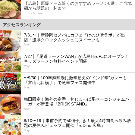
【広島】原爆ドーム近くのおすすめラーメン8選！ご当地
麺から話題の一杯まで
ラーメン.com
アクセスランキング
1
7/31〜｜新静岡セノバにカフェ『けのひ堂ラボ』が出
店！濃厚クロックムッシュにスイーツも
favy
2
7/27│『尾道ラーメンWAN』が広島HiroPaにオープン！
キッズラーメン無料イベント開催
favy
3
〜9/30｜100辛麻辣湯に激辛超えの“インド辛”カレーも！
『富山北口横丁』で激辛フェス開催中
favy
4
梅田限定！海外の定番・甘じょっぱ系ベーコンジャムバ
ーガーが新登場『BRISK STAND』
favy
5
8/10〜19｜事前予約で500円引き！最大4時間食べ飲み放
題の夏休みビュッフェ開催『reDine 広島』
favy