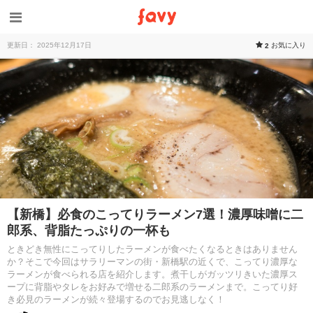
更新日： 2025年12月17日
お気に入り
2
【新橋】必食のこってりラーメン7選！濃厚味噌に二
郎系、背脂たっぷりの一杯も
ときどき無性にこってりしたラーメンが食べたくなるときはありません
か？そこで今回はサラリーマンの街・新橋駅の近くで、こってり濃厚な
ラーメンが食べられる店を紹介します。煮干しがガッツリきいた濃厚ス
ープに背脂やタレをお好みで増せる二郎系のラーメンまで。こってり好
き必見のラーメンが続々登場するのでお見逃しなく！