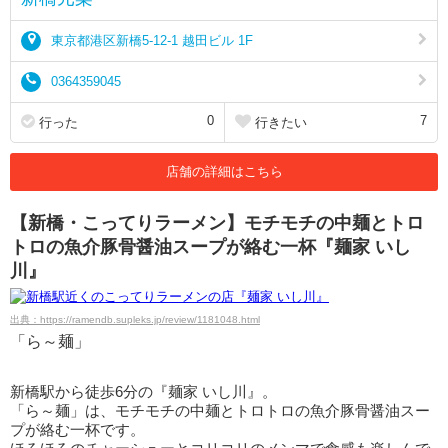
東京都港区新橋5-12-1 越田ビル 1F
0364359045
0
7
行った
行きたい
店舗の詳細はこちら
【新橋・こってりラーメン】モチモチの中麺とトロ
トロの魚介豚骨醤油スープが絡む一杯『麺家 いし
川』
出典：https://ramendb.supleks.jp/review/1181048.html
「ら～麺」
新橋駅から徒歩6分の『麺家 いし川』。
「ら～麺」は、モチモチの中麺とトロトロの魚介豚骨醤油スー
プが絡む一杯です。