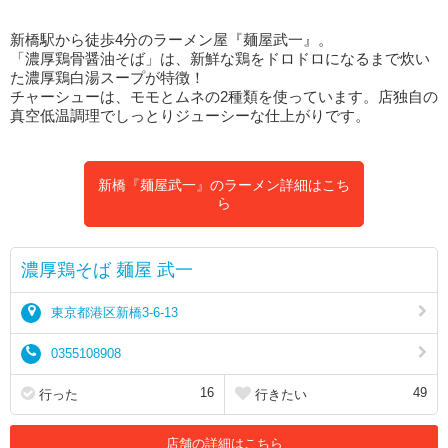
新橋駅から徒歩4分のラーメン屋『麺屋武一』。
「濃厚鶏骨醤油そば」は、新鮮な鶏をドロドロになるまで炊い
た濃厚鶏白湯スープが特徴！
チャーシューは、モモとムネの2種類を使っています。店独自の
真空低温調理でしっとりジューシーな仕上がりです。
新橋『麺屋武一』のラーメン詳細はこち
ら
濃厚鶏そば 麺屋 武一
東京都港区新橋3-6-13
0355108908
16
49
行った
行きたい
店舗の詳細はこちら