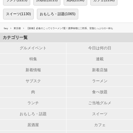
ランチ(1225)
渋谷区(1215)
焼肉(1138)
カフェ(1130)
スイーツ(1130)
おもしろ・話題(1065)
favy
東京都
【新橋】必食のこってりラーメン7選！濃厚味噌に二郎系、背脂たっぷりの一杯も
カテゴリ一覧
グルメイベント
今日は何の日
特集
連載
新着情報
新着店舗
サブスク
ラーメン
肉
食べ放題
ランチ
ご当地グルメ
おもしろ・話題
スイーツ
居酒屋
カフェ