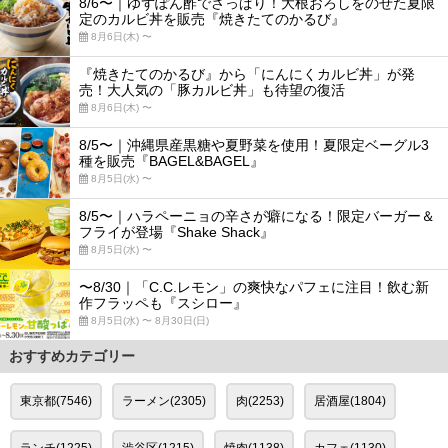
8/6〜｜ゆずぽん酢でさっぱり！大根おろしをのせた夏限
定のカルビ丼を販売『焼きたてのかるび』
8月6日(木) 〜
『焼きたてのかるび』から「にんにくカルビ丼」が発
売！大人気の「豚カルビ丼」も待望の復活
8月6日(木) 〜
8/5〜｜沖縄県産黒糖や夏野菜を使用！夏限定ベーグル3
種を販売『BAGEL&BAGEL』
8月5日(水) 〜
8/5〜｜ハラペーニョの辛さが癖になる！限定バーガー＆
フライが登場『Shake Shack』
8月5日(水) 〜
〜8/30｜「C.C.レモン」の爽快なパフェに注目！飲む新
作フラッペも『スシロー』
8月5日(水) 〜 8月30日(日)
おすすめカテゴリー
東京都(7546)
ラーメン(2305)
肉(2253)
居酒屋(1804)