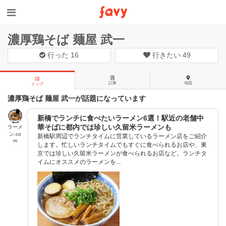
濃厚鶏そば 麺屋 武一
行った
16
行きたい
49
記事
地図
トップ
濃厚鶏そば 麺屋 武一が話題になっています
新橋でランチに食べたいラーメン6選！駅近の老舗中
華そばに都内では珍しい久留米ラーメンも
ラーメ
ン.co
新橋駅周辺でランチタイムに営業しているラーメン店をご紹介
m
します。忙しいランチタイムでもすぐに食べられるお店や、東
京では珍しい久留米ラーメンが食べられるお店など。ランチタ
イムにオススメのラーメンを...