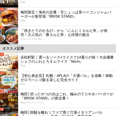
favy
4
梅田限定！海外の定番・甘じょっぱ系ベーコンジャムバ
ーガーが新登場『BRISK STAND』
favy
5
『焼きたてのかるび』から「にんにくカルビ丼」が発
売！大人気の「豚カルビ丼」も待望の復活
グルメライターAI
オススメ記事
1
浜松町駅｜選べるソース×ライスで14通りの味！大会優勝
シェフのふわとろオムライス『Michi』
favy
2
【初心者必見】札幌・4PLAの『大通バル』を攻略！移動
ゼロでハシゴ飯を楽しむ完全ガイド
favy
3
梅田│切ったやつの次はこれ。極みのてりやきバーガーが
『BRISK STAND』の新定番！
favyグルメニュース
4
梅田│喧騒を離れソファで寛ぐ穴場イタリアンバル