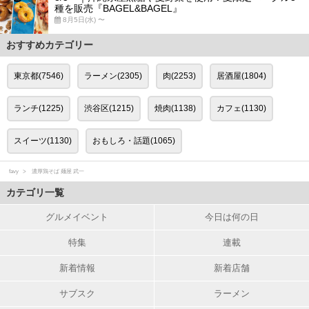
種を販売『BAGEL&BAGEL』
8月5日(水) 〜
おすすめカテゴリー
東京都(7546)
ラーメン(2305)
肉(2253)
居酒屋(1804)
ランチ(1225)
渋谷区(1215)
焼肉(1138)
カフェ(1130)
スイーツ(1130)
おもしろ・話題(1065)
favy
濃厚鶏そば 麺屋 武一
カテゴリ一覧
グルメイベント
今日は何の日
特集
連載
新着情報
新着店舗
サブスク
ラーメン