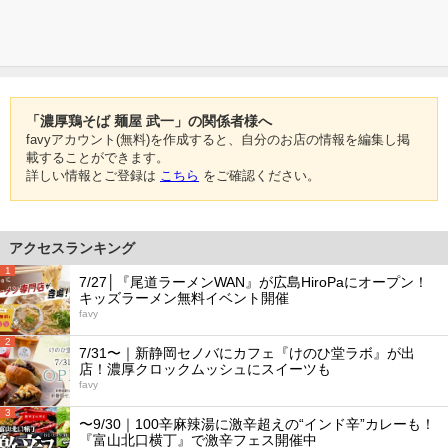
「濃厚鶏そば 麺屋 武一」の関係者様へ
favyアカウント(無料)を作成すると、自分のお店の情報を編集し掲
載することができます。
詳しい情報とご登録は
こちら
をご確認ください。
アクセスランキング
1
7/27│『尾道ラーメンWAN』が広島HiroPaにオープン！
キッズラーメン無料イベント開催
favy
2
7/31〜｜新静岡セノバにカフェ『けのひ堂ラボ』が出
店！濃厚クロックムッシュにスイーツも
favy
3
〜9/30｜100辛麻辣湯に激辛超えの“インド辛”カレーも！
『富山北口横丁』で激辛フェス開催中