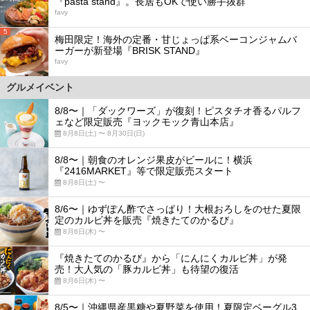
『pasta stand』。長居もOKで使い勝手抜群
favy
5
梅田限定！海外の定番・甘じょっぱ系ベーコンジャムバ
ーガーが新登場『BRISK STAND』
favy
グルメイベント
8/8〜｜「ダックワーズ」が復刻！ピスタチオ香るパルフ
ェなど限定販売『ヨックモック青山本店』
8月8日(土) 〜 8月30日(日)
8/8〜｜朝食のオレンジ果皮がビールに！横浜
『2416MARKET』等で限定販売スタート
8月8日(土) 〜
8/6〜｜ゆずぽん酢でさっぱり！大根おろしをのせた夏限
定のカルビ丼を販売『焼きたてのかるび』
8月6日(木) 〜
『焼きたてのかるび』から「にんにくカルビ丼」が発
売！大人気の「豚カルビ丼」も待望の復活
8月6日(木) 〜
8/5〜｜沖縄県産黒糖や夏野菜を使用！夏限定ベーグル3