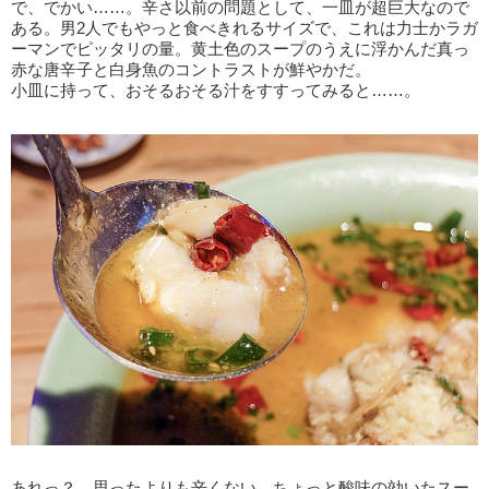
で、でかい……。辛さ以前の問題として、一皿が超巨大なので
ある。男2人でもやっと食べきれるサイズで、これは力士かラガ
ーマンでピッタリの量。黄土色のスープのうえに浮かんだ真っ
赤な唐辛子と白身魚のコントラストが鮮やかだ。
小皿に持って、おそるおそる汁をすすってみると……。
あれっ？ 思ったよりも辛くない。ちょっと酸味の効いたスー