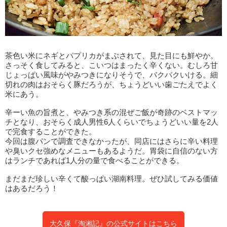
茶色い米にネギとパプリカがまぶされて、見た目にも鮮やか。
さっそく食してみると、こいつはまったく辛くない。むしろ甘
じょっぱい風味がやみつきになりそうで、バクバクいける。細
切れの肉はおそらく豚だろうが、ちょうどいい歯ごたえでよく
米にあう。
辛ーい魚の旨煮と、やみつき系の混ぜご飯が奇跡のベストマッ
チとなり、おそらく成人男性6人くらいでちょうどいい量を2人
で完食することができた。
今回は腹パンで調査できなかったが、同店にはさらに辛い料理
や臭いクセ強めなメニューもあるようだ。胃袋に自信のない方
はランチであれば1人分の量で食べることができる。
まだまだ珍しい辛くて酸っぱい湖南料理。ぜひ試してみる価値
はあるだろう！
大久保『淘湘記』の公式サイトはこちら