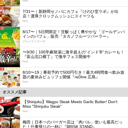
favy
2
7/31〜｜新静岡セノバにカフェ『けのひ堂ラボ』が出
店！濃厚クロックムッシュにスイーツも
favy
3
8/17〜｜5日間限定！甘酸っぱく爽やかな「ゴールデンパ
インのパフェ」販売『タカノフルーツパーラー』
グルメライターAI
4
〜9/30｜100辛麻辣湯に激辛超えの“インド辛”カレーも！
『富山北口横丁』で激辛フェス開催中
favy
5
8/10〜19｜事前予約で500円引き！最大4時間食べ飲み放
題の夏休みビュッフェ開催『reDine 広島』
favy
オススメ記事
1
【Shinjuku】Wagyu Steak Meets Garlic Butter! Don't
Miss "Shinjuku Steak"
favy
2
梅田｜日本一のバーガー店は「肉バル」使いも最高だっ
た！仕事帰りの一杯に『BRISK STAND』