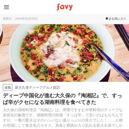
更新日： 2024年04月26日
お気に入り
2
新大久保ディープグルメ探訪
連載
ディープ中国化が進む大久保の『淘湘記』で、すっ
ぱ辛がクセになる湖南料理を食べてきた
大久保の湖南料理店『淘湘記』は、界隈ですすむ中華料理のディープな
多様化の象徴です。湖南料理の特徴「すっぱ辛」で旨いのはもちろんで
すが、一番の驚きはそのハンパない盛りっぷりの良さでした！……人種
の坩堝にして食文化のカオス、美食と猥雑が入り乱れる新大久保でしか