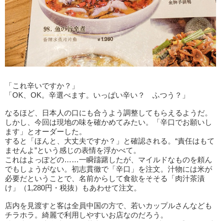
「これ辛いですか？」
「OK、OK。辛選べます。いっぱい辛い？ ふつう？」
なるほど、日本人の口にも合うよう調整してもらえるようだ。
しかし、今回は現地の味を確かめてみたい。「辛口でお願いし
ます」とオーダーした。
すると「ほんと、大丈夫ですか？」と確認される。“責任はもて
ませんよ”という感じの表情を浮かべて。
これはよっぽどの……一瞬躊躇したが、マイルドなものを頼ん
でもしょうがない。初志貫徹で「辛口」を注文。汁物には米が
必要だということで、名前からして食欲をそそる「肉汁茶漬
け」（1,280円・税抜）もあわせて注文。
店内を見渡すと客は全員中国の方で、若いカップルさんなども
チラホラ。綺麗で利用しやすいお店なのだろう。