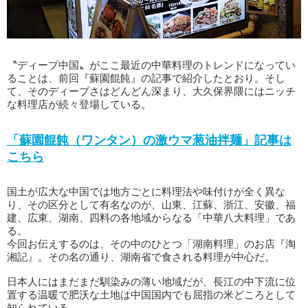
〝ディープ中国〟がここ最近の中華料理のトレンドになってい
ることは、前回『蘇園餛飩』の記事で紹介したとおり。そし
て、そのディープさはどんどん深まり、大久保界隈にはニッチ
な料理店が続々登場している。
「蘇園餛飩（ワンタン）の激ウマ葱油拌麺」記事は
こちら
国土が広大な中国では地方ごとに料理法や味付けが全く異な
り、その区分として有名なのが、山東、江蘇、浙江、安徽、福
建、広東、湖南、四料の各地域からなる「中華八大料理」であ
る。
今回お伝えするのは、その中のひとつ「湖南料理」のお店『淘
湘記』。その名の通り、湖南省で食される料理が中心だ。
日本人にはまだまだ馴染みの薄い地域だが、長江の中下流に位
置する温暖で肥沃な土地は中国国内でも屈指の米どころとして
知られている。