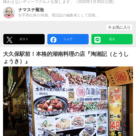
味わえないディープグルメを探します。（2020年1月30日公開）
ナマステ菊池
岩手県出身の38歳。実話誌の編集者として芸能...
お気に入り
ポスト
シェア
送る
大久保駅前！本格的湖南料理の店『淘湘記（とうし
ょうき）』