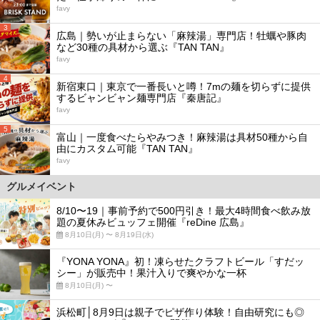
favy
3
広島｜勢いが止まらない「麻辣湯」専門店！牡蠣や豚肉
など30種の具材から選ぶ『TAN TAN』
favy
4
新宿東口｜東京で一番長いと噂！7mの麺を切らずに提供
するビャンビャン麺専門店『秦唐記』
favy
5
富山｜一度食べたらやみつき！麻辣湯は具材50種から自
由にカスタム可能『TAN TAN』
favy
グルメイベント
8/10〜19｜事前予約で500円引き！最大4時間食べ飲み放
題の夏休みビュッフェ開催『reDine 広島』
8月10日(月) 〜 8月19日(水)
『YONA YONA』初！凍らせたクラフトビール「すだッ
シー」が販売中！果汁入りで爽やかな一杯
8月10日(月) 〜
浜松町│8月9日は親子でピザ作り体験！自由研究にも◎