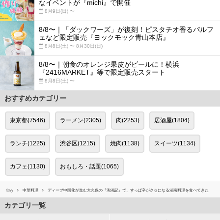
なイベントが『michi』で開催
8月9日(日) 〜
8/8〜｜「ダックワーズ」が復刻！ピスタチオ香るパルフ
ェなど限定販売『ヨックモック青山本店』
8月8日(土) 〜 8月30日(日)
8/8〜｜朝食のオレンジ果皮がビールに！横浜
『2416MARKET』等で限定販売スタート
8月8日(土) 〜
おすすめカテゴリー
東京都(7546)
ラーメン(2305)
肉(2253)
居酒屋(1804)
ランチ(1225)
渋谷区(1215)
焼肉(1138)
スイーツ(1134)
カフェ(1130)
おもしろ・話題(1065)
favy
中華料理
ディープ中国化が進む大久保の『淘湘記』で、すっぱ辛がクセになる湖南料理を食べてきた
カテゴリ一覧