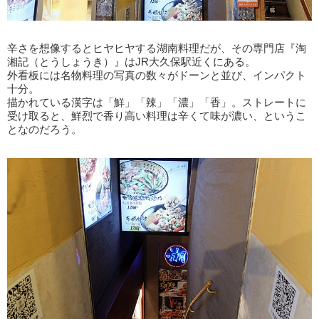
辛さを想像するとヒヤヒヤする湖南料理だが、その専門店『淘
湘記（とうしょうき）』はJR大久保駅近くにある。
外看板には名物料理の写真の数々がドーンと並び、インパクト
十分。
描かれている漢字は「鮮」「辣」「濃」「香」。ストレートに
受け取ると、鮮烈で香り高い料理は辛くて味が濃い、というこ
となのだろう。