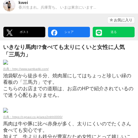
kwei
香川生まれ。兵庫育ち。 いまは東京にいます...
お気に入り
ポスト
シェア
送る
いきなり馬肉!?食べても太りにくいと女性に人気
「三馬力」
出典：http://www.sambariki.com/
池袋駅から徒歩６分、焼肉屋にしてはちょっと珍しい緑の
看板の「三馬力」です。
こちらのお店までの道順は、お店のHPで紹介されているの
で迷う心配もありません。
出典：https://r.gnavi.co.jp/arez2mhh0000/
馬肉は牛や豚に比べ赤身が多く、太りにくいのでたくさん
食べても安心です。
加えて、牛よりも鉄分が豊富なため女性にとって嬉しいこ