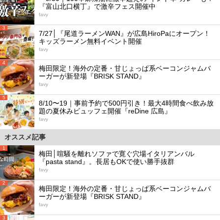
『富山北口横丁』で激辛フェス開催中
favy
3
7/27│『尾道ラーメンWAN』が広島HiroPaにオープン！
キッズラーメン無料イベント開催
favy
4
梅田限定！海外の定番・甘じょっぱ系ベーコンジャムバ
ーガーが新登場『BRISK STAND』
favy
5
8/10〜19｜事前予約で500円引き！最大4時間食べ飲み放
題の夏休みビュッフェ開催『reDine 広島』
favy
オススメ記事
1
梅田│喧騒を離れソファで寛ぐ穴場イタリアンバル
『pasta stand』。長居もOKで使い勝手抜群
favy
2
梅田限定！海外の定番・甘じょっぱ系ベーコンジャムバ
ーガーが新登場『BRISK STAND』
favy
3