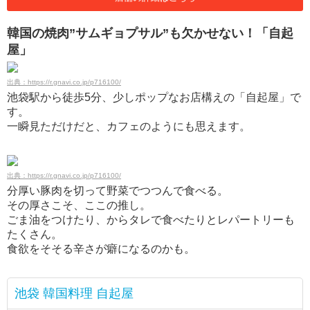
韓国の焼肉”サムギョプサル”も欠かせない！「自起
屋」
出典：https://r.gnavi.co.jp/p716100/
池袋駅から徒歩5分、少しポップなお店構えの「自起屋」で
す。
一瞬見ただけだと、カフェのようにも思えます。
出典：https://r.gnavi.co.jp/p716100/
分厚い豚肉を切って野菜でつつんで食べる。
その厚さこそ、ここの推し。
ごま油をつけたり、からタレで食べたりとレパートリーも
たくさん。
食欲をそそる辛さが癖になるのかも。
池袋 韓国料理 自起屋