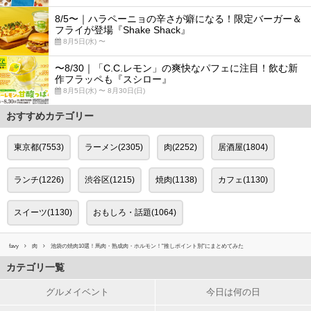
8/5〜｜ハラペーニョの辛さが癖になる！限定バーガー＆
フライが登場『Shake Shack』
8月5日(水) 〜
〜8/30｜「C.C.レモン」の爽快なパフェに注目！飲む新
作フラッペも『スシロー』
8月5日(水) 〜 8月30日(日)
おすすめカテゴリー
東京都(7553)
ラーメン(2305)
肉(2252)
居酒屋(1804)
ランチ(1226)
渋谷区(1215)
焼肉(1138)
カフェ(1130)
スイーツ(1130)
おもしろ・話題(1064)
favy
肉
池袋の焼肉10選！馬肉・熟成肉・ホルモン！"推しポイント別"にまとめてみた
カテゴリ一覧
グルメイベント
今日は何の日