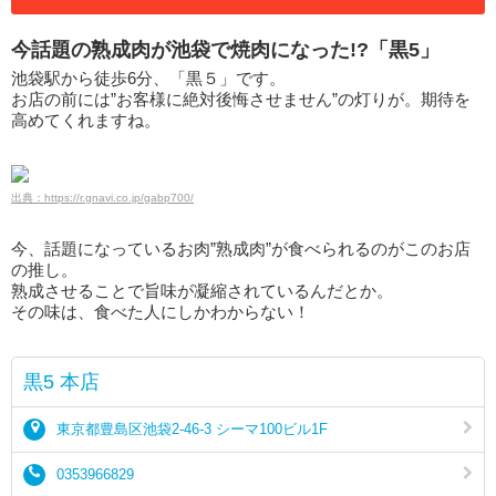
今話題の熟成肉が池袋で焼肉になった!?「黒5」
池袋駅から徒歩6分、「黒５」です。
お店の前には”お客様に絶対後悔させません”の灯りが。期待を
高めてくれますね。
出典：https://r.gnavi.co.jp/gabp700/
今、話題になっているお肉”熟成肉”が食べられるのがこのお店
の推し。
熟成させることで旨味が凝縮されているんだとか。
その味は、食べた人にしかわからない！
黒5 本店
東京都豊島区池袋2-46-3 シーマ100ビル1F
0353966829