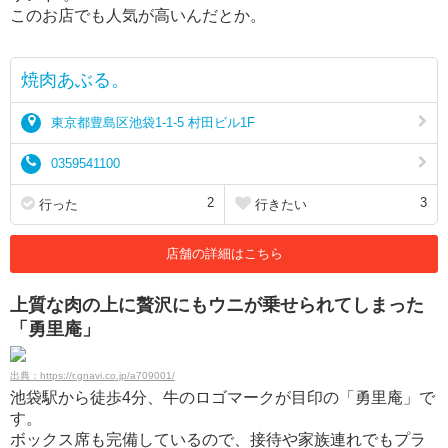
このお店でも人気が高いんだとか。
焼肉あぶる。
東京都豊島区池袋1-1-5 村田ビル1F
0359541100
2
3
行った
行きたい
店舗の詳細はこちら
上質な肉の上に贅沢にもウニが乗せられてしまった
「勇里庵」
出典：https://r.gnavi.co.jp/a709001/
池袋駅から徒歩4分、牛のロゴマークが目印の「勇里庵」で
す。
ボックス席も完備しているので、接待や家族連れでもプラ