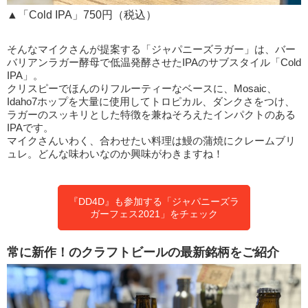
▲「Cold IPA」750円（税込）
そんなマイクさんが提案する「ジャパニーズラガー」は、バー
バリアンラガー酵母で低温発酵させたIPAのサブスタイル「Cold
IPA」。
クリスピーでほんのりフルーティーなベースに、Mosaic、
Idaho7ホップを大量に使用してトロピカル、ダンクさをつけ、
ラガーのスッキリとした特徴を兼ねそろえたインパクトのある
IPAです。
マイクさんいわく、合わせたい料理は鰻の蒲焼にクレームブリ
ュレ。どんな味わいなのか興味がわきますね！
『DD4D』も参加する「ジャパニーズラ
ガーフェス2021」をチェック
常に新作！のクラフトビールの最新銘柄をご紹介