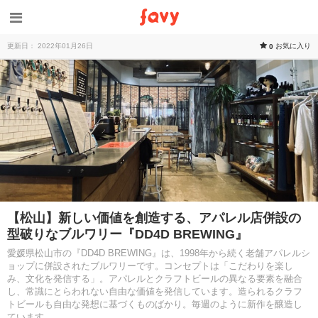
更新日： 2022年01月26日
お気に入り
0
【松山】新しい価値を創造する、アパレル店併設の
型破りなブルワリー『DD4D BREWING』
愛媛県松山市の『DD4D BREWING』は、1998年から続く老舗アパレルシ
ョップに併設されたブルワリーです。コンセプトは「こだわりを楽し
み、文化を発信する」。アパレルとクラフトビールの異なる要素を融合
し、常識にとらわれない自由な価値を発信しています。造られるクラフ
トビールも自由な発想に基づくものばかり。毎週のように新作を醸造し
ています。