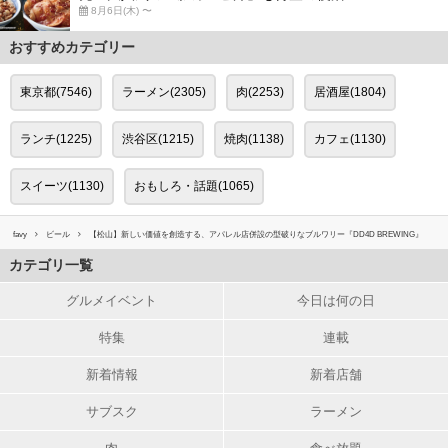
8月6日(木) 〜
おすすめカテゴリー
東京都(7546)
ラーメン(2305)
肉(2253)
居酒屋(1804)
ランチ(1225)
渋谷区(1215)
焼肉(1138)
カフェ(1130)
スイーツ(1130)
おもしろ・話題(1065)
favy
ビール
【松山】新しい価値を創造する、アパレル店併設の型破りなブルワリー『DD4D BREWING』
カテゴリ一覧
グルメイベント
今日は何の日
特集
連載
新着情報
新着店舗
サブスク
ラーメン