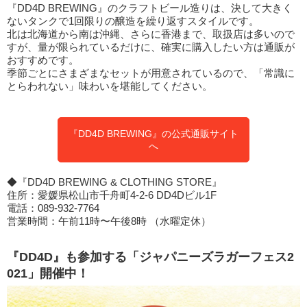
『DD4D BREWING』のクラフトビール造りは、決して大きく
ないタンクで1回限りの醸造を繰り返すスタイルです。
北は北海道から南は沖縄、さらに香港まで、取扱店は多いので
すが、量が限られているだけに、確実に購入したい方は通販が
おすすめです。
季節ごとにさまざまなセットが用意されているので、「常識に
とらわれない」味わいを堪能してください。
『DD4D BREWING』の公式通販サイト
へ
◆『DD4D BREWING & CLOTHING STORE』
住所：愛媛県松山市千舟町4-2-6 DD4Dビル1F
電話：089-932-7764
営業時間：午前11時〜午後8時 （水曜定休）
『DD4D』も参加する「ジャパニーズラガーフェス2
021」開催中！