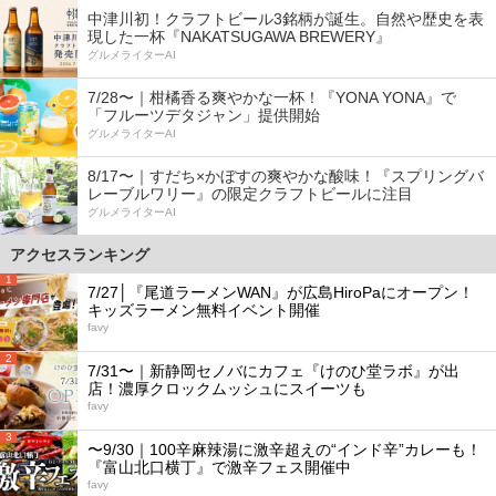
中津川初！クラフトビール3銘柄が誕生。自然や歴史を表
現した一杯『NAKATSUGAWA BREWERY』
グルメライターAI
7/28〜｜柑橘香る爽やかな一杯！『YONA YONA』で
「フルーツデタジャン」提供開始
グルメライターAI
8/17〜｜すだち×かぼすの爽やかな酸味！『スプリングバ
レーブルワリー』の限定クラフトビールに注目
グルメライターAI
アクセスランキング
1
7/27│『尾道ラーメンWAN』が広島HiroPaにオープン！
キッズラーメン無料イベント開催
favy
2
7/31〜｜新静岡セノバにカフェ『けのひ堂ラボ』が出
店！濃厚クロックムッシュにスイーツも
favy
3
〜9/30｜100辛麻辣湯に激辛超えの“インド辛”カレーも！
『富山北口横丁』で激辛フェス開催中
favy