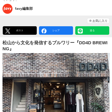
favy編集部
お気に入り
ポスト
シェア
送る
松山から文化を発信するブルワリー『DD4D BREWI
NG』