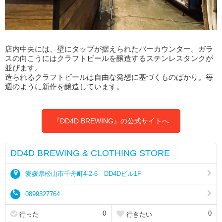
店内中央には、壁にタップが据えられたバーカウンター。ガラ
スの向こうにはクラフトビールを醸造するステンレスタンクが
並びます。
造られるクラフトビールは自由な発想に基づくものばかり。毎
週のように新作を醸造しています。
『DD4D BREWING』の公式サイトへ
DD4D BREWING & CLOTHING STORE
愛媛県松山市千舟町4-2-6 DD4Dビル1F
0899327764
0
0
行った
行きたい