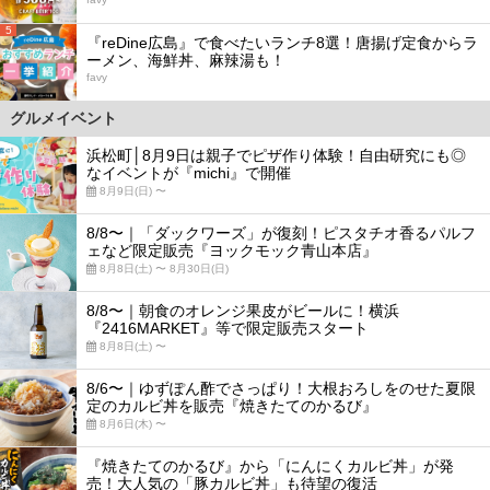
5
『reDine広島』で食べたいランチ8選！唐揚げ定食からラ
ーメン、海鮮丼、麻辣湯も！
favy
グルメイベント
浜松町│8月9日は親子でピザ作り体験！自由研究にも◎
なイベントが『michi』で開催
8月9日(日) 〜
8/8〜｜「ダックワーズ」が復刻！ピスタチオ香るパルフ
ェなど限定販売『ヨックモック青山本店』
8月8日(土) 〜 8月30日(日)
8/8〜｜朝食のオレンジ果皮がビールに！横浜
『2416MARKET』等で限定販売スタート
8月8日(土) 〜
8/6〜｜ゆずぽん酢でさっぱり！大根おろしをのせた夏限
定のカルビ丼を販売『焼きたてのかるび』
8月6日(木) 〜
『焼きたてのかるび』から「にんにくカルビ丼」が発
売！大人気の「豚カルビ丼」も待望の復活