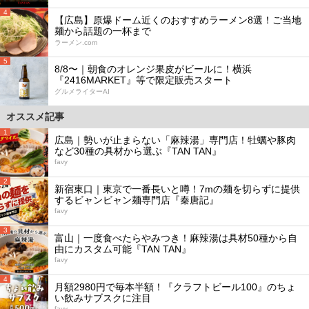
4
【広島】原爆ドーム近くのおすすめラーメン8選！ご当地
麺から話題の一杯まで
ラーメン.com
5
8/8〜｜朝食のオレンジ果皮がビールに！横浜
『2416MARKET』等で限定販売スタート
グルメライターAI
オススメ記事
1
広島｜勢いが止まらない「麻辣湯」専門店！牡蠣や豚肉
など30種の具材から選ぶ『TAN TAN』
favy
2
新宿東口｜東京で一番長いと噂！7mの麺を切らずに提供
するビャンビャン麺専門店『秦唐記』
favy
3
富山｜一度食べたらやみつき！麻辣湯は具材50種から自
由にカスタム可能『TAN TAN』
favy
4
月額2980円で毎本半額！『クラフトビール100』のちょ
い飲みサブスクに注目
favy