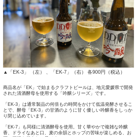
▲「EK-3」 （左） 、「EK-7」（右） 各900円（税込）
商品名が「EK」で始まるクラフトビールは、地元愛媛県で開発
された清酒酵母を使用する「吟醸シリーズ」です。
「EK-3」は通常製品の何倍もの時間をかけて低温発酵させるこ
とで、酵母「EK-3」の甘酒のように甘く優しい吟醸香をしっか
り閉じ込めています。
「EK-7」も同様に清酒酵母を使用。甘く華やかで複雑な吟醸
香、ドライなあと口、麦の余韻とホップの苦味が楽しめる、お