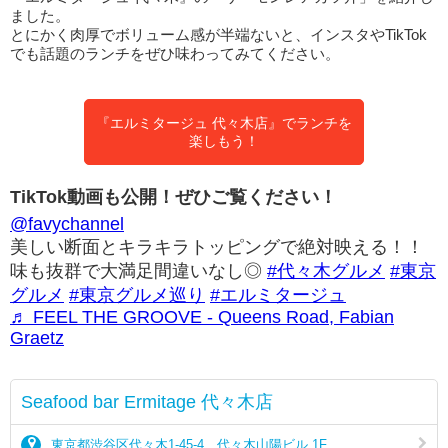
ました。
とにかく肉厚でボリューム感が半端ないと、インスタやTikTok
でも話題のランチをぜひ味わってみてください。
『エルミタージュ 代々木店』でランチを
楽しもう！
TikTok動画も公開！ぜひご覧ください！
@favychannel
美しい断面とキラキラトッピングで絶対映える！！
味も抜群で大満足間違いなし◎
#代々木グルメ
#東京
グルメ
#東京グルメ巡り
#エルミタージュ
♬ FEEL THE GROOVE - Queens Road, Fabian
Graetz
Seafood bar Ermitage 代々木店
東京都渋谷区代々木1-45-4 代々木山陽ビル 1F