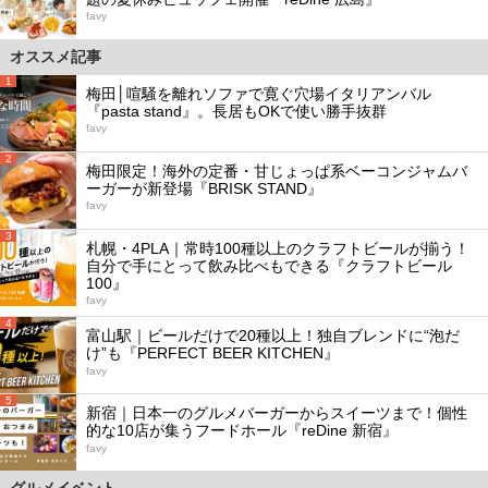
favy
オススメ記事
1
梅田│喧騒を離れソファで寛ぐ穴場イタリアンバル
『pasta stand』。長居もOKで使い勝手抜群
favy
2
梅田限定！海外の定番・甘じょっぱ系ベーコンジャムバ
ーガーが新登場『BRISK STAND』
favy
3
札幌・4PLA｜常時100種以上のクラフトビールが揃う！
自分で手にとって飲み比べもできる『クラフトビール
100』
favy
4
富山駅｜ビールだけで20種以上！独自ブレンドに“泡だ
け”も『PERFECT BEER KITCHEN』
favy
5
新宿｜日本一のグルメバーガーからスイーツまで！個性
的な10店が集うフードホール『reDine 新宿』
favy