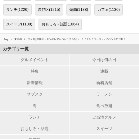
ランチ(1226)
渋谷区(1215)
焼肉(1138)
カフェ(1130)
スイーツ(1130)
おもしろ・話題(1064)
favy
東京都
代々木│肉厚サーモンのレアかつがたまらない…！『エルミタージュ』のランチに注目！
カテゴリ一覧
グルメイベント
今日は何の日
特集
連載
新着情報
新着店舗
サブスク
ラーメン
肉
食べ放題
ランチ
ご当地グルメ
おもしろ・話題
スイーツ