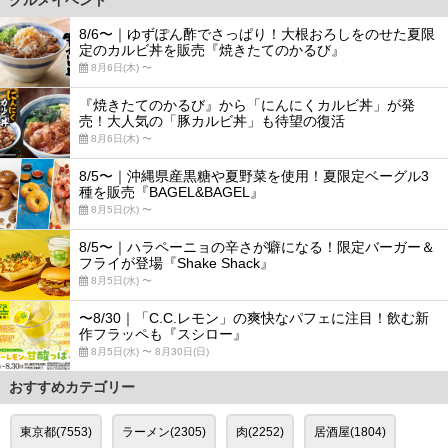
グルメイベント
8/6〜｜ゆずぽん酢でさっぱり！大根おろしをのせた夏限
定のカルビ丼を販売『焼きたてのかるび』
8月6日(木) 〜
『焼きたてのかるび』から「にんにくカルビ丼」が発
売！大人気の「豚カルビ丼」も待望の復活
8月6日(木) 〜
8/5〜｜沖縄県産黒糖や夏野菜を使用！夏限定ベーグル3
種を販売『BAGEL&BAGEL』
8月5日(水) 〜
8/5〜｜ハラペーニョの辛さが癖になる！限定バーガー＆
フライが登場『Shake Shack』
8月5日(水) 〜
〜8/30｜「C.C.レモン」の爽快なパフェに注目！飲む新
作フラッペも『スシロー』
8月5日(水) 〜 8月30日(日)
おすすめカテゴリー
東京都(7553)
ラーメン(2305)
肉(2252)
居酒屋(1804)