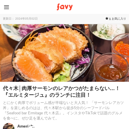
更新日： 2024年05月02日
お気に入り
1
代々木│肉厚サーモンのレアかつがたまらない…！
『エルミタージュ』のランチに注目！
とにかく肉厚でボリューム感が半端ないと大人気！ 「サーモンレアカツ
丼」を楽しめるのはは、代々木駅から徒歩5分のシーフードバル
『Seafood bar Ermitage 代々木店』。インスタやTikTokで話題のグルメ
を食べに、ぜひ足を運んでみて。
Ameri･*:.