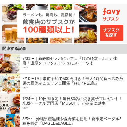
関連する記事
7/31〜｜新静岡セノバにカフェ『けのひ堂ラボ』が出
店！濃厚クロックムッシュにスイーツも
favy
8/10〜19｜事前予約で500円引き！最大4時間食べ飲み放
題の夏休みビュッフェ開催『reDine 広島』
favy
7/24〜｜10日間限定！毎日30名に焼き菓子プレゼント！
米粉ベーグル専門店『MUSUHI』が汐留に誕生
favy
8/5〜｜沖縄県産黒糖や夏野菜を使用！夏限定ベーグル3
種を販売『BAGEL&BAGEL』