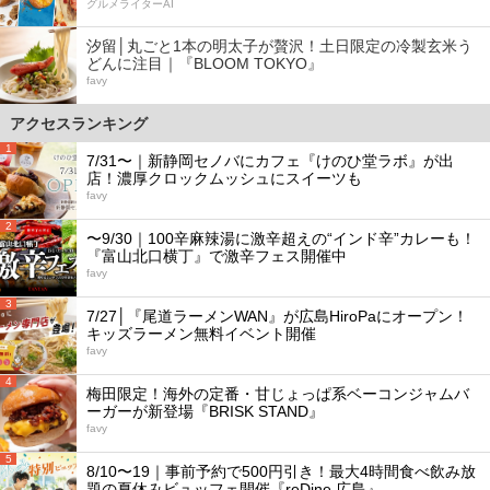
グルメライターAI
汐留│丸ごと1本の明太子が贅沢！土日限定の冷製玄米う
どんに注目｜『BLOOM TOKYO』
favy
アクセスランキング
1
7/31〜｜新静岡セノバにカフェ『けのひ堂ラボ』が出
店！濃厚クロックムッシュにスイーツも
favy
2
〜9/30｜100辛麻辣湯に激辛超えの“インド辛”カレーも！
『富山北口横丁』で激辛フェス開催中
favy
3
7/27│『尾道ラーメンWAN』が広島HiroPaにオープン！
キッズラーメン無料イベント開催
favy
4
梅田限定！海外の定番・甘じょっぱ系ベーコンジャムバ
ーガーが新登場『BRISK STAND』
favy
5
8/10〜19｜事前予約で500円引き！最大4時間食べ飲み放
題の夏休みビュッフェ開催『reDine 広島』