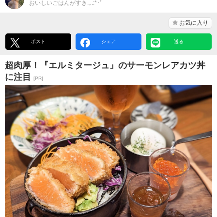
おいしいごはんがすき.｡.:*･ﾟ
お気に入り
ポスト
シェア
送る
超肉厚！『エルミタージュ』のサーモンレアカツ丼
に注目
[PR]