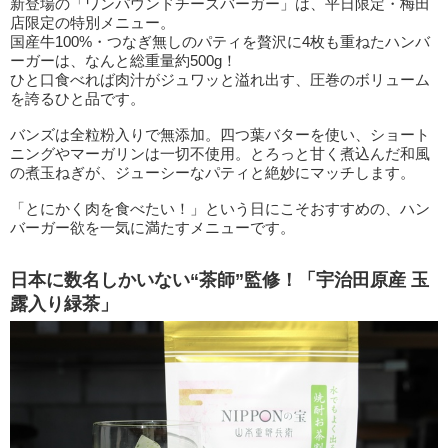
新登場の「ワンパウンドチーズバーガー」は、平日限定・梅田
店限定の特別メニュー。
国産牛100%・つなぎ無しのパティを贅沢に4枚も重ねたハンバ
ーガーは、なんと総重量約500g！
ひと口食べれば肉汁がジュワッと溢れ出す、圧巻のボリューム
を誇るひと品です。
バンズは全粒粉入りで無添加。四つ葉バターを使い、ショート
ニングやマーガリンは一切不使用。とろっと甘く煮込んだ和風
の煮玉ねぎが、ジューシーなパティと絶妙にマッチします。
「とにかく肉を食べたい！」という日にこそおすすめの、ハン
バーガー欲を一気に満たすメニューです。
日本に数名しかいない“茶師”監修！「宇治田原産 玉
露入り緑茶」