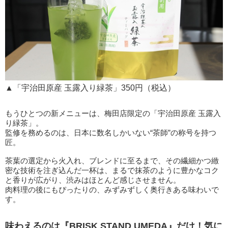
▲「宇治田原産 玉露入り緑茶」350円（税込）
もうひとつの新メニューは、梅田店限定の「宇治田原産 玉露入
り緑茶」。
監修を務めるのは、日本に数名しかいない“茶師”の称号を持つ
匠。
茶葉の選定から火入れ、ブレンドに至るまで、その繊細かつ緻
密な技術を注ぎ込んだ一杯は、まるで抹茶のように豊かなコク
と香りが広がり、渋みはほとんど感じさせません。
肉料理の後にもぴったりの、みずみずしく奥行きある味わいで
す。
味わえるのは『BRISK STAND UMEDA』だけ！気に