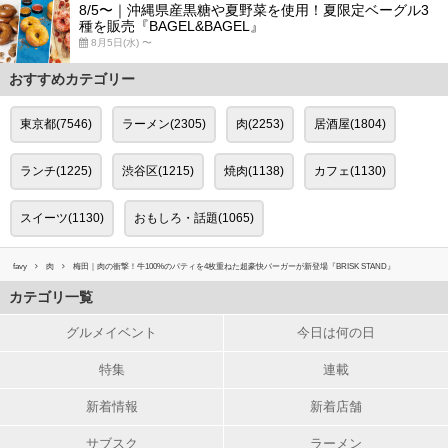
8/5〜｜沖縄県産黒糖や夏野菜を使用！夏限定ベーグル3
種を販売『BAGEL&BAGEL』
8月5日(水) 〜
おすすめカテゴリー
東京都(7546)
ラーメン(2305)
肉(2253)
居酒屋(1804)
ランチ(1225)
渋谷区(1215)
焼肉(1138)
カフェ(1130)
スイーツ(1130)
おもしろ・話題(1065)
favy
肉
梅田｜肉の衝撃！牛100%のパティを4枚重ねた超豪快バーガーが新登場『BRISK STAND』
カテゴリ一覧
グルメイベント
今日は何の日
特集
連載
新着情報
新着店舗
サブスク
ラーメン