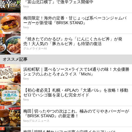
『富山北口横丁』で激辛フェス開催中
favy
4
梅田限定！海外の定番・甘じょっぱ系ベーコンジャムバ
ーガーが新登場『BRISK STAND』
favy
5
『焼きたてのかるび』から「にんにくカルビ丼」が発
売！大人気の「豚カルビ丼」も待望の復活
グルメライターAI
オススメ記事
1
浜松町駅｜選べるソース×ライスで14通りの味！大会優勝
シェフのふわとろオムライス『Michi』
favy
2
【初心者必見】札幌・4PLAの『大通バル』を攻略！移動
ゼロでハシゴ飯を楽しむ完全ガイド
favy
3
梅田│切ったやつの次はこれ。極みのてりやきバーガーが
『BRISK STAND』の新定番！
favyグルメニュース
4
梅田│喧騒を離れソファで寛ぐ穴場イタリアンバル