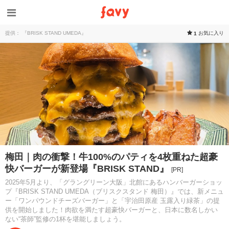
提供： 『BRISK STAND UMEDA』
お気に入り
1
梅田｜肉の衝撃！牛100%のパティを4枚重ねた超豪
快バーガーが新登場『BRISK STAND』
[PR]
2025年5月より、「グラングリーン大阪」北館にあるハンバーガーショッ
プ『BRISK STAND UMEDA（ブリスクスタンド 梅田）』では、新メニュ
ー「ワンパウンドチーズバーガー」と「宇治田原産 玉露入り緑茶」の提
供を開始しました！肉欲を満たす超豪快バーガーと、日本に数名しかい
ない“茶師”監修の1杯を堪能しましょう。