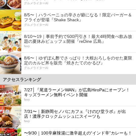
グルメライターAI
8/5〜｜ハラペーニョの辛さが癖になる！限定バーガー＆
フライが登場『Shake Shack』
グルメライターAI
8/10〜19｜事前予約で500円引き！最大4時間食べ飲み放
題の夏休みビュッフェ開催『reDine 広島』
favy
8/6〜｜ゆずぽん酢でさっぱり！大根おろしをのせた夏限
定のカルビ丼を販売『焼きたてのかるび』
グルメライターAI
アクセスランキング
1
7/27│『尾道ラーメンWAN』が広島HiroPaにオープン！
キッズラーメン無料イベント開催
favy
2
7/31〜｜新静岡セノバにカフェ『けのひ堂ラボ』が出
店！濃厚クロックムッシュにスイーツも
favy
3
〜9/30｜100辛麻辣湯に激辛超えの“インド辛”カレーも！