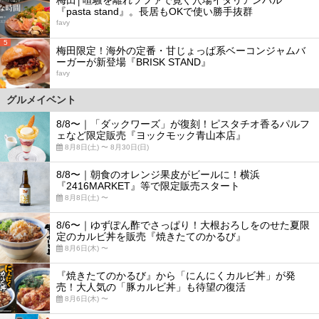
『pasta stand』。長居もOKで使い勝手抜群
favy
5
梅田限定！海外の定番・甘じょっぱ系ベーコンジャムバ
ーガーが新登場『BRISK STAND』
favy
グルメイベント
8/8〜｜「ダックワーズ」が復刻！ピスタチオ香るパルフ
ェなど限定販売『ヨックモック青山本店』
8月8日(土) 〜 8月30日(日)
8/8〜｜朝食のオレンジ果皮がビールに！横浜
『2416MARKET』等で限定販売スタート
8月8日(土) 〜
8/6〜｜ゆずぽん酢でさっぱり！大根おろしをのせた夏限
定のカルビ丼を販売『焼きたてのかるび』
8月6日(木) 〜
『焼きたてのかるび』から「にんにくカルビ丼」が発
売！大人気の「豚カルビ丼」も待望の復活
8月6日(木) 〜