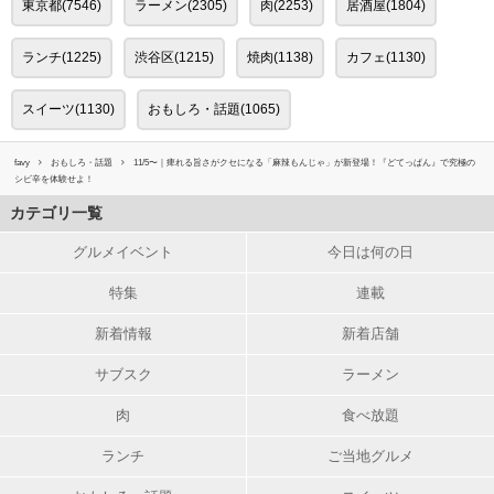
東京都(7546)
ラーメン(2305)
肉(2253)
居酒屋(1804)
ランチ(1225)
渋谷区(1215)
焼肉(1138)
カフェ(1130)
スイーツ(1130)
おもしろ・話題(1065)
favy
おもしろ・話題
11/5〜｜痺れる旨さがクセになる「麻辣もんじゃ」が新登場！『どてっぱん』で究極の
シビ辛を体験せよ！
カテゴリ一覧
グルメイベント
今日は何の日
特集
連載
新着情報
新着店舗
サブスク
ラーメン
肉
食べ放題
ランチ
ご当地グルメ