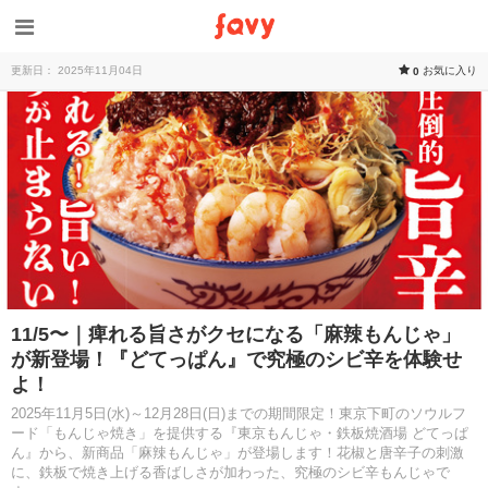
更新日： 2025年11月04日
お気に入り
0
11/5〜｜痺れる旨さがクセになる「麻辣もんじゃ」
が新登場！『どてっぱん』で究極のシビ辛を体験せ
よ！
2025年11月5日(水)～12月28日(日)までの期間限定！東京下町のソウルフ
ード「もんじゃ焼き」を提供する『東京もんじゃ・鉄板焼酒場 どてっぱ
ん』から、新商品「麻辣もんじゃ」が登場します！花椒と唐辛子の刺激
に、鉄板で焼き上げる香ばしさが加わった、究極のシビ辛もんじゃで