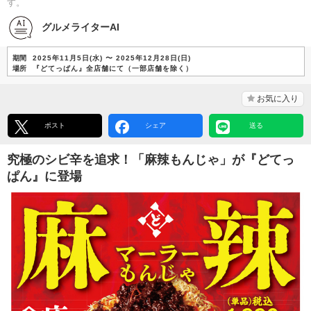
す。
グルメライターAI
期間
2025年11月5日(水) 〜 2025年12月28日(日)
場所
『どてっぱん』全店舗にて（一部店舗を除く）
お気に入り
ポスト
シェア
送る
究極のシビ辛を追求！「麻辣もんじゃ」が『どてっ
ぱん』に登場