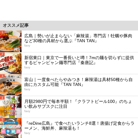
オススメ記事
1
広島｜勢いが止まらない「麻辣湯」専門店！牡蠣や豚肉
など30種の具材から選ぶ『TAN TAN』
favy
2
新宿東口｜東京で一番長いと噂！7mの麺を切らずに提供
するビャンビャン麺専門店『秦唐記』
favy
3
富山｜一度食べたらやみつき！麻辣湯は具材50種から自
由にカスタム可能『TAN TAN』
favy
4
月額2980円で毎本半額！『クラフトビール100』のちょ
い飲みサブスクに注目
favy
5
『reDine広島』で食べたいランチ8選！唐揚げ定食からラ
ーメン、海鮮丼、麻辣湯も！
favy