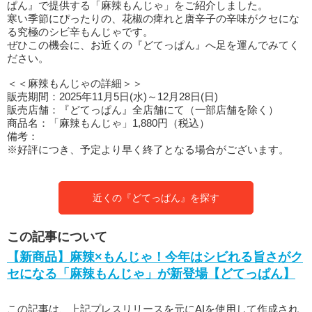
ぱん』で提供する「麻辣もんじゃ」をご紹介しました。
寒い季節にぴったりの、花椒の痺れと唐辛子の辛味がクセにな
る究極のシビ辛もんじゃです。
ぜひこの機会に、お近くの『どてっぱん』へ足を運んでみてく
ださい。
＜＜麻辣もんじゃの詳細＞＞
販売期間：2025年11月5日(水)～12月28日(日)
販売店舗：『どてっぱん』全店舗にて（一部店舗を除く）
商品名：「麻辣もんじゃ」1,880円（税込）
備考：
※好評につき、予定より早く終了となる場合がございます。
近くの『どてっぱん』を探す
この記事について
【新商品】麻辣×もんじゃ！今年はシビれる旨さがク
セになる「麻辣もんじゃ」が新登場【どてっぱん】
この記事は、上記プレスリリースを元にAIを使用して作成され