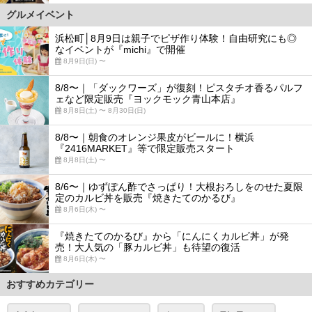
グルメイベント
浜松町│8月9日は親子でピザ作り体験！自由研究にも◎
なイベントが『michi』で開催
8月9日(日) 〜
8/8〜｜「ダックワーズ」が復刻！ピスタチオ香るパルフ
ェなど限定販売『ヨックモック青山本店』
8月8日(土) 〜 8月30日(日)
8/8〜｜朝食のオレンジ果皮がビールに！横浜
『2416MARKET』等で限定販売スタート
8月8日(土) 〜
8/6〜｜ゆずぽん酢でさっぱり！大根おろしをのせた夏限
定のカルビ丼を販売『焼きたてのかるび』
8月6日(木) 〜
『焼きたてのかるび』から「にんにくカルビ丼」が発
売！大人気の「豚カルビ丼」も待望の復活
8月6日(木) 〜
おすすめカテゴリー