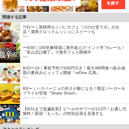
関連する記事
7/31〜｜新静岡セノバにカフェ『けのひ堂ラボ』が出
店！濃厚クロックムッシュにスイーツも
favy
〜9/30｜100辛麻辣湯に激辛超えの“インド辛”カレーも！
『富山北口横丁』で激辛フェス開催中
favy
8/10〜19｜事前予約で500円引き！最大4時間食べ飲み放
題の夏休みビュッフェ開催『reDine 広島』
favy
8/5〜｜ハラペーニョの辛さが癖になる！限定バーガー＆
フライが登場『Shake Shack』
グルメライターAI
【8/31まで急遽延長】ビールやサワーが111円！お通し代
無料！新宿『もッち』の特別企画を見逃すな
favy