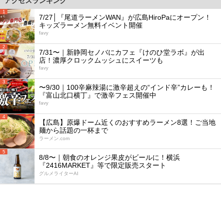
アクセスランキング
1
7/27│『尾道ラーメンWAN』が広島HiroPaにオープン！
キッズラーメン無料イベント開催
favy
2
7/31〜｜新静岡セノバにカフェ『けのひ堂ラボ』が出
店！濃厚クロックムッシュにスイーツも
favy
3
〜9/30｜100辛麻辣湯に激辛超えの“インド辛”カレーも！
『富山北口横丁』で激辛フェス開催中
favy
4
【広島】原爆ドーム近くのおすすめラーメン8選！ご当地
麺から話題の一杯まで
ラーメン.com
5
8/8〜｜朝食のオレンジ果皮がビールに！横浜
『2416MARKET』等で限定販売スタート
グルメライターAI