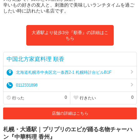
辛いもの好きの友人と、刺激的で美味しいランチタイムを過ご
したい時に訪れたい名店です。
大通駅より徒歩3分『順香』の詳細はこ
ちら
中国北方家庭料理 順香
北海道札幌市中央区北一条西2-1 札幌時計台ビルB1F
0112331898
0
0
行った
行きたい
店舗の詳細はこちら
札幌・大通駅｜プリプリのエビが踊る名物チャーハ
ン『中華料理 香州』