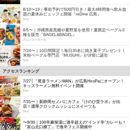
8/10〜19｜事前予約で500円引き！最大4時間食べ飲み放
題の夏休みビュッフェ開催『reDine 広島』
favy
8/5〜｜沖縄県産黒糖や夏野菜を使用！夏限定ベーグル3
種を販売『BAGEL&BAGEL』
グルメライターAI
7/24〜｜10日間限定！毎日30名に焼き菓子プレゼント！
米粉ベーグル専門店『MUSUHI』が汐留に誕生
favy
アクセスランキング
1
7/27│『尾道ラーメンWAN』が広島HiroPaにオープン！
キッズラーメン無料イベント開催
favy
2
7/31〜｜新静岡セノバにカフェ『けのひ堂ラボ』が出
店！濃厚クロックムッシュにスイーツも
favy
3
〜9/30｜100辛麻辣湯に激辛超えの“インド辛”カレーも！
『富山北口横丁』で激辛フェス開催中