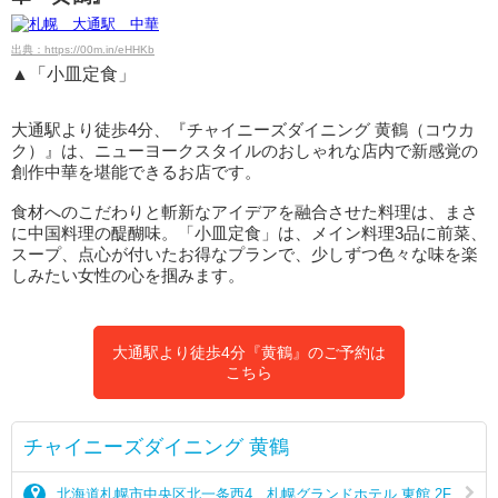
出典：https://00m.in/eHHKb
▲「小皿定食」
大通駅より徒歩4分、『チャイニーズダイニング 黄鶴（コウカ
ク）』は、ニューヨークスタイルのおしゃれな店内で新感覚の
創作中華を堪能できるお店です。
食材へのこだわりと斬新なアイデアを融合させた料理は、まさ
に中国料理の醍醐味。「小皿定食」は、メイン料理3品に前菜、
スープ、点心が付いたお得なプランで、少しずつ色々な味を楽
しみたい女性の心を掴みます。
大通駅より徒歩4分『黄鶴』のご予約は
こちら
チャイニーズダイニング 黄鶴
北海道札幌市中央区北一条西4 札幌グランドホテル 東館 2F