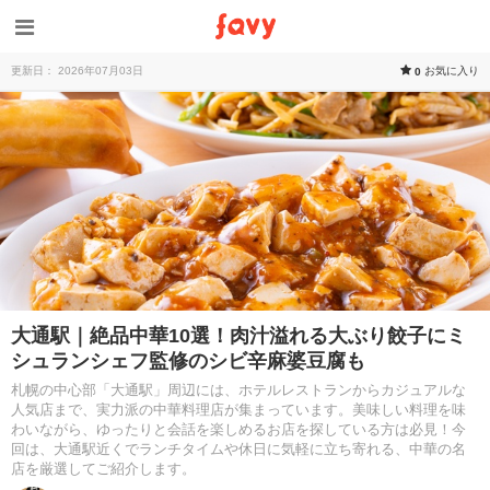
更新日： 2026年07月03日
お気に入り
0
大通駅｜絶品中華10選！肉汁溢れる大ぶり餃子にミ
シュランシェフ監修のシビ辛麻婆豆腐も
札幌の中心部「大通駅」周辺には、ホテルレストランからカジュアルな
人気店まで、実力派の中華料理店が集まっています。美味しい料理を味
わいながら、ゆったりと会話を楽しめるお店を探している方は必見！今
回は、大通駅近くでランチタイムや休日に気軽に立ち寄れる、中華の名
店を厳選してご紹介します。