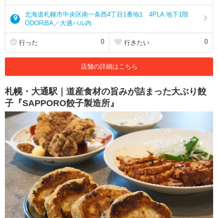
北海道札幌市中央区南一条西4丁目1番地1 4PLA 地下1階
ODORiBA／大通バル内
0
0
行った
行きたい
店舗の詳細はこちら
札幌・大通駅｜道産食材の旨みが詰まった大ぶり餃
子『SAPPORO餃子製造所』