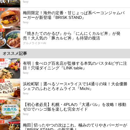
favy
4
梅田限定！海外の定番・甘じょっぱ系ベーコンジャムバ
ーガーが新登場『BRISK STAND』
favy
5
『焼きたてのかるび』から「にんにくカルビ丼」が発
売！大人気の「豚カルビ丼」も待望の復活
グルメライターAI
オススメ記事
1
有明｜食べログ百名店が監修する本気のパスタ&ピザに注
目！穴場ダイニング『LINK table』
favy
2
浜松町駅｜選べるソース×ライスで14通りの味！大会優勝
シェフのふわとろオムライス『Michi』
favy
3
【初心者必見】札幌・4PLAの『大通バル』を攻略！移動
ゼロでハシゴ飯を楽しむ完全ガイド
favy
4
梅田│切ったやつの次はこれ。極みのてりやきバーガーが
『BRISK STAND』の新定番！