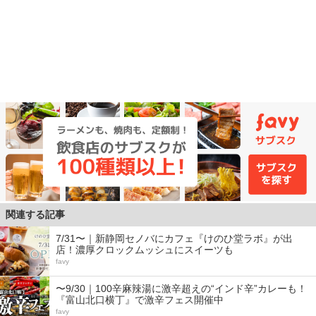
関連する記事
7/31〜｜新静岡セノバにカフェ『けのひ堂ラボ』が出
店！濃厚クロックムッシュにスイーツも
favy
〜9/30｜100辛麻辣湯に激辛超えの“インド辛”カレーも！
『富山北口横丁』で激辛フェス開催中
favy