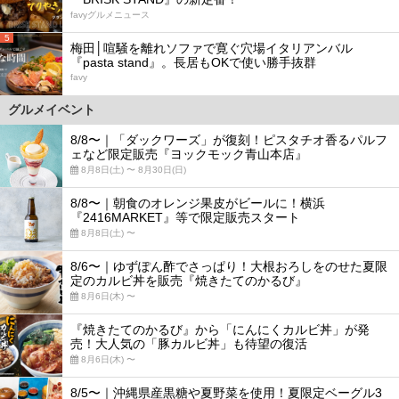
favyグルメニュース
5
梅田│喧騒を離れソファで寛ぐ穴場イタリアンバル
『pasta stand』。長居もOKで使い勝手抜群
favy
グルメイベント
8/8〜｜「ダックワーズ」が復刻！ピスタチオ香るパルフ
ェなど限定販売『ヨックモック青山本店』
8月8日(土) 〜 8月30日(日)
8/8〜｜朝食のオレンジ果皮がビールに！横浜
『2416MARKET』等で限定販売スタート
8月8日(土) 〜
8/6〜｜ゆずぽん酢でさっぱり！大根おろしをのせた夏限
定のカルビ丼を販売『焼きたてのかるび』
8月6日(木) 〜
『焼きたてのかるび』から「にんにくカルビ丼」が発
売！大人気の「豚カルビ丼」も待望の復活
8月6日(木) 〜
8/5〜｜沖縄県産黒糖や夏野菜を使用！夏限定ベーグル3