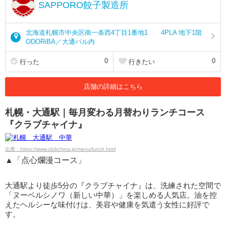
SAPPORO餃子製造所
北海道札幌市中央区南一条西4丁目1番地1 4PLA 地下1階
ODORiBA／大通バル内
0
0
行った
行きたい
店舗の詳細はこちら
札幌・大通駅｜毎月変わる月替わりランチコース
『クラブチャイナ』
出典：https://www.clubchina.jp/menu/lunch.html
▲「点心爛漫コース」
大通駅より徒歩5分の『クラブチャイナ』は、洗練された空間で
「ヌーベルシノワ（新しい中華）」を楽しめる人気店。油を控
えたヘルシーな味付けは、美容や健康を気遣う女性に好評で
す。