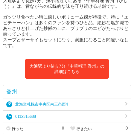
大通駅より徒歩7分、狸小路近くにある『中華料理 香州（かし
う）』は、昔ながらの伝統的な味を守り続ける老舗です。
ガッツリ食べたい時に嬉しいボリューム感が特徴で、特に「エ
ビチャーハン」は多くのファンを持つひと品。絶妙な塩加減で
あっさりと仕上げた炒飯の上に、プリプリのエビがたっぷりと
乗っています。
スープとザーサイもセットになり、満腹になること間違いなし
です。
大通駅より徒歩7分『中華料理 香州』の
詳細はこちら
香州
北海道札幌市中央区南三条西4
0112315688
0
0
行った
行きたい