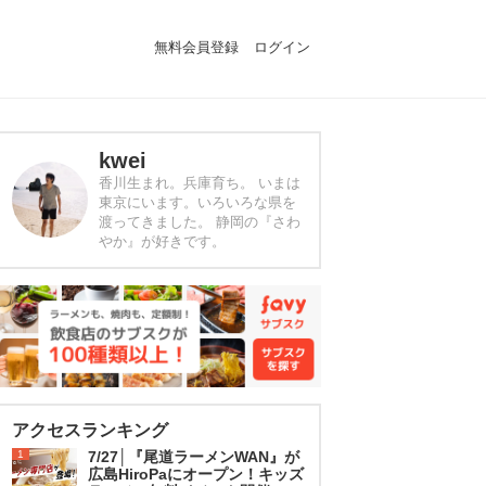
無料会員登録
ログイン
kwei
香川生まれ。兵庫育ち。 いまは
東京にいます。いろいろな県を
渡ってきました。 静岡の『さわ
やか』が好きです。
アクセスランキング
1
7/27│『尾道ラーメンWAN』が
広島HiroPaにオープン！キッズ