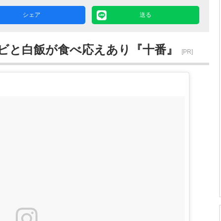
シェア
送る
ビと白飯が食べ応えあり『十番』
[PR]