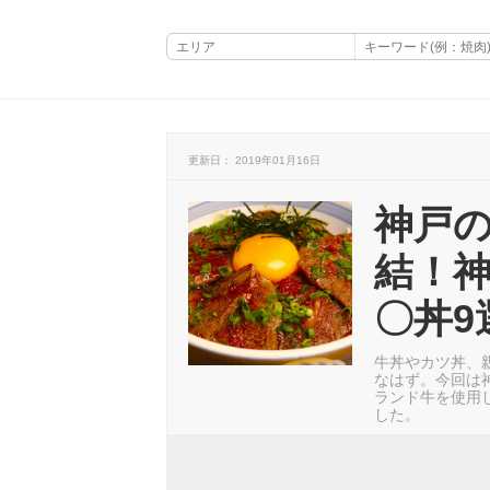
更新日： 2019年01月16日
神戸
結！神
〇丼9
牛丼やカツ丼、
なはず。今回は
ランド牛を使用
した。