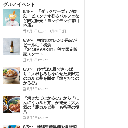
グルメイベント
8/8〜｜「ダックワーズ」が復
刻！ピスタチオ香るパルフェな
ど限定販売『ヨックモック青山
本店』
8月8日(土) 〜 8月30日(日)
8/8〜｜朝食のオレンジ果皮が
ビールに！横浜
『2416MARKET』等で限定販
売スタート
8月8日(土) 〜
8/6〜｜ゆずぽん酢でさっぱ
り！大根おろしをのせた夏限定
のカルビ丼を販売『焼きたての
かるび』
8月6日(木) 〜
『焼きたてのかるび』から「に
んにくカルビ丼」が発売！大人
気の「豚カルビ丼」も待望の復
活
8月6日(木) 〜
8/5〜｜沖縄県産黒糖や夏野菜