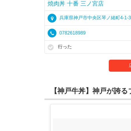
焼肉丼 十番 三ノ宮店
兵庫県神戸市中央区琴ノ緒町4-1-3
0782618989
行った
【神戸牛丼】神戸が誇る