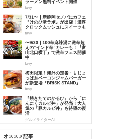
ラーメン無料イベント開催
favy
2
7/31〜｜新静岡セノバにカフェ
『けのひ堂ラボ』が出店！濃厚
クロックムッシュにスイーツも
favy
3
〜9/30｜100辛麻辣湯に激辛超
えの“インド辛”カレーも！『富
山北口横丁』で激辛フェス開催
中
favy
4
梅田限定！海外の定番・甘じょ
っぱ系ベーコンジャムバーガー
が新登場『BRISK STAND』
favy
5
『焼きたてのかるび』から「に
んにくカルビ丼」が発売！大人
気の「豚カルビ丼」も待望の復
活
グルメライターAI
オススメ記事