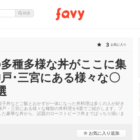
3
お気に入り
の多種多様な丼がここに集
戸･三宮にある様々な〇
選
親子丼などご飯とおかずが一体になった丼料理は多くの人が好き
神戸・三宮にある様々な種類の丼料理を9選でご紹介します。ブ
した豪華な丼から、話題のローストビーフ丼までばっちり揃いま
お気に入り
追加