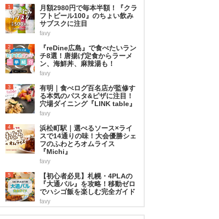
1
月額2980円で毎本半額！『クラ
フトビール100』のちょい飲み
サブスクに注目
favy
2
『reDine広島』で食べたいラン
チ8選！唐揚げ定食からラーメ
ン、海鮮丼、麻辣湯も！
favy
3
有明｜食べログ百名店が監修す
る本気のパスタ&ピザに注目！
穴場ダイニング『LINK table』
favy
4
浜松町駅｜選べるソース×ライ
スで14通りの味！大会優勝シェ
フのふわとろオムライス
『Michi』
favy
5
【初心者必見】札幌・4PLAの
『大通バル』を攻略！移動ゼロ
でハシゴ飯を楽しむ完全ガイド
favy