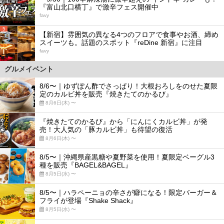
『富山北口横丁』で激辛フェス開催中
favy
5
【新宿】雰囲気の異なる4つのフロアで食事やお酒、締め
スイーツも。話題のスポット『reDine 新宿』に注目
favy
グルメイベント
8/6〜｜ゆずぽん酢でさっぱり！大根おろしをのせた夏限
定のカルビ丼を販売『焼きたてのかるび』
8月6日(木) 〜
『焼きたてのかるび』から「にんにくカルビ丼」が発
売！大人気の「豚カルビ丼」も待望の復活
8月6日(木) 〜
8/5〜｜沖縄県産黒糖や夏野菜を使用！夏限定ベーグル3
種を販売『BAGEL&BAGEL』
8月5日(水) 〜
8/5〜｜ハラペーニョの辛さが癖になる！限定バーガー＆
フライが登場『Shake Shack』
8月5日(水) 〜