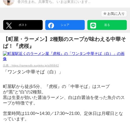
香川生まれ。兵庫育ち。 いまは東京にいます...
お気に入り
ポスト
シェア
送る
【町屋・ラーメン】2種類のスープが味わえる中華そ
ば！『虎桜』
出典：https://ramendb.supleks.jp/s/86842
「ワンタン中華そば（白）」
町屋駅から徒歩5分、『虎桜』の「中華そば」はスープ
が“黒”と“白”の2種類。
黒は生姜が効いた醤油ラーメン、白は白醤油を使った魚介のス
ープが特徴です。
営業時間は11:00〜14:30／17:30〜21:00。定休日は月曜日とな
っています。