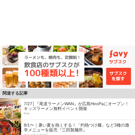
関連する記事
7/27│『尾道ラーメンWAN』が広島HiroPaにオープン！
キッズラーメン無料イベント開催
favy
8/1〜｜暑い夏を熱くする！「灼熱つけ麺」など3種の激
辛メニューを販売『三田製麺所』
グルメライターAI