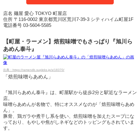
店名 麺屋 愛心 TOKYO 町屋店
住所 〒116-0002 東京都荒川区荒川7-39-3 シティハイム町屋1F
電話番号 03-5604-5585
【町屋・ラーメン】焙煎味噌でもさっぱり『旭川ら
あめん泰斗』
出典：https://ramendb.supleks.jp/s/18370/
「焙煎味噌らあめん」
『旭川らあめん泰斗』は、町屋駅から徒歩2分と駅近なラーメン
店。
味噌らあめんが名物で、特にオススメなのが「焙煎味噌らあめ
ん」。
豚骨、鶏ガラや煮干し系を使い、焙煎味噌を加えたスープにな
っており、もやしや焦がしネギなどのトッピングもされていま
す。