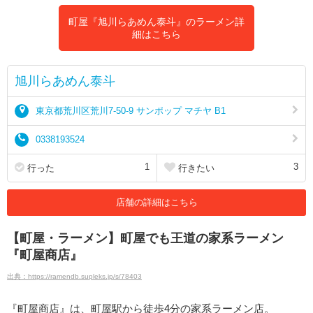
町屋『旭川らあめん泰斗』のラーメン詳
細はこちら
旭川らあめん泰斗
東京都荒川区荒川7-50-9 サンポップ マチヤ B1
0338193524
1
3
行った
行きたい
店舗の詳細はこちら
【町屋・ラーメン】町屋でも王道の家系ラーメン
『町屋商店』
出典：https://ramendb.supleks.jp/s/78403
『町屋商店』は、町屋駅から徒歩4分の家系ラーメン店。