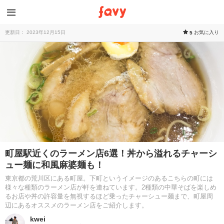
更新日： 2023年12月15日
お気に入り
5
町屋駅近くのラーメン店6選！丼から溢れるチャーシ
ュー麺に和風麻婆麺も！
東京都の荒川区にある町屋。下町というイメージのあるこちらの町には
様々な種類のラーメン店が軒を連ねています。2種類の中華そばを楽しめ
るお店や丼の許容量を無視するほど乗ったチャーシュー麺まで、町屋周
辺にあるオススメのラーメン店をご紹介します。
kwei