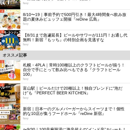
favy
4
8/10〜19｜事前予約で500円引き！最大4時間食べ飲み放
題の夏休みビュッフェ開催『reDine 広島』
favy
5
【8/31まで急遽延長】ビールやサワーが111円！お通し代
無料！新宿『もッち』の特別企画を見逃すな
favy
オススメ記事
1
札幌・4PLA｜常時100種以上のクラフトビールが揃う！
自分で手にとって飲み比べもできる『クラフトビール
100』
favy
2
富山駅｜ビールだけで20種以上！独自ブレンドに“泡だ
け”も『PERFECT BEER KITCHEN』
favy
3
新宿｜日本一のグルメバーガーからスイーツまで！個性
的な10店が集うフードホール『reDine 新宿』
favy
4
〜9/30｜100辛麻辣湯に激辛超えの“インド辛”カレーも！