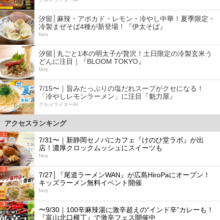
汐留│麻辣・アボカド・レモン・冷やし中華！夏季限定・
冷製まぜそば4種が新登場！『伊太そば』
favy
汐留│丸ごと1本の明太子が贅沢！土日限定の冷製玄米う
どんに注目｜『BLOOM TOKYO』
favy
7/15〜｜旨みたっぷりの塩だれスープがクセになる！
「冷やしレモンラーメン」に注目『魁力屋』
グルメライターAI
アクセスランキング
1
7/31〜｜新静岡セノバにカフェ『けのひ堂ラボ』が出
店！濃厚クロックムッシュにスイーツも
favy
2
7/27│『尾道ラーメンWAN』が広島HiroPaにオープン！
キッズラーメン無料イベント開催
favy
3
〜9/30｜100辛麻辣湯に激辛超えの“インド辛”カレーも！
『富山北口横丁』で激辛フェス開催中