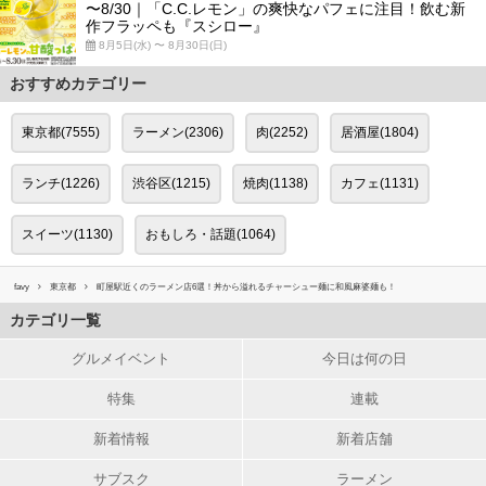
〜8/30｜「C.C.レモン」の爽快なパフェに注目！飲む新
作フラッペも『スシロー』
8月5日(水) 〜 8月30日(日)
おすすめカテゴリー
東京都(7555)
ラーメン(2306)
肉(2252)
居酒屋(1804)
ランチ(1226)
渋谷区(1215)
焼肉(1138)
カフェ(1131)
スイーツ(1130)
おもしろ・話題(1064)
favy
東京都
町屋駅近くのラーメン店6選！丼から溢れるチャーシュー麺に和風麻婆麺も！
カテゴリ一覧
グルメイベント
今日は何の日
特集
連載
新着情報
新着店舗
サブスク
ラーメン