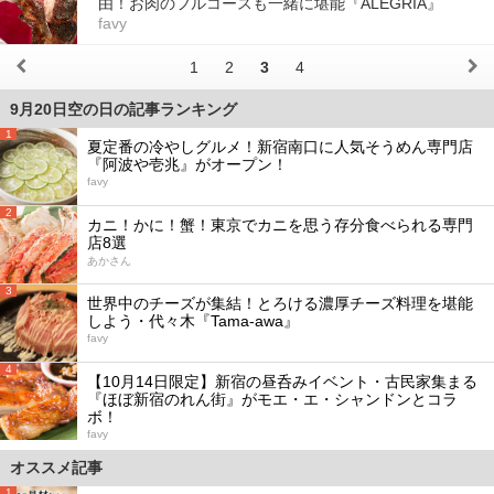
由！お肉のフルコースも一緒に堪能『ALEGRIA』
favy
1
2
3
4
9月20日空の日の記事ランキング
1
夏定番の冷やしグルメ！新宿南口に人気そうめん専門店
『阿波や壱兆』がオープン！
favy
2
カニ！かに！蟹！東京でカニを思う存分食べられる専門
店8選
あかさん
3
世界中のチーズが集結！とろける濃厚チーズ料理を堪能
しよう・代々木『Tama-awa』
favy
4
【10月14日限定】新宿の昼呑みイベント・古民家集まる
『ほぼ新宿のれん街』がモエ・エ・シャンドンとコラ
ボ！
favy
オススメ記事
1