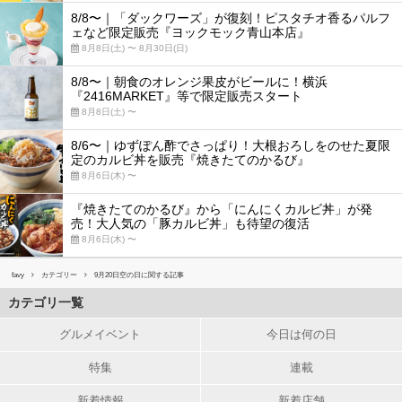
8/8〜｜「ダックワーズ」が復刻！ピスタチオ香るパルフ
ェなど限定販売『ヨックモック青山本店』
8月8日(土) 〜 8月30日(日)
8/8〜｜朝食のオレンジ果皮がビールに！横浜
『2416MARKET』等で限定販売スタート
8月8日(土) 〜
8/6〜｜ゆずぽん酢でさっぱり！大根おろしをのせた夏限
定のカルビ丼を販売『焼きたてのかるび』
8月6日(木) 〜
『焼きたてのかるび』から「にんにくカルビ丼」が発
売！大人気の「豚カルビ丼」も待望の復活
8月6日(木) 〜
favy
カテゴリー
9月20日空の日に関する記事
カテゴリ一覧
グルメイベント
今日は何の日
特集
連載
新着情報
新着店舗