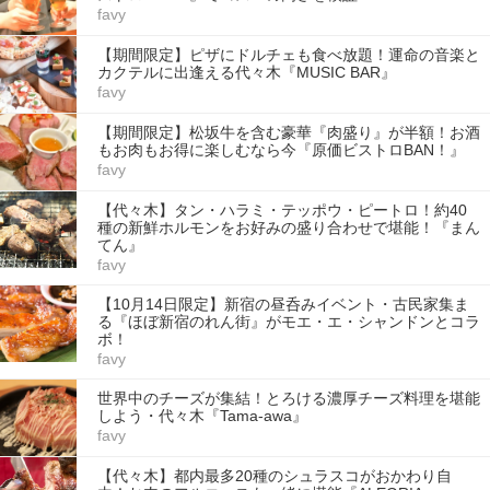
favy
【期間限定】ピザにドルチェも食べ放題！運命の音楽と
カクテルに出逢える代々木『MUSIC BAR』
favy
【期間限定】松坂牛を含む豪華『肉盛り』が半額！お酒
もお肉もお得に楽しむなら今『原価ビストロBAN！』
favy
【代々木】タン・ハラミ・テッポウ・ピートロ！約40
種の新鮮ホルモンをお好みの盛り合わせで堪能！『まん
てん』
favy
【10月14日限定】新宿の昼呑みイベント・古民家集ま
る『ほぼ新宿のれん街』がモエ・エ・シャンドンとコラ
ボ！
favy
世界中のチーズが集結！とろける濃厚チーズ料理を堪能
しよう・代々木『Tama-awa』
favy
【代々木】都内最多20種のシュラスコがおかわり自