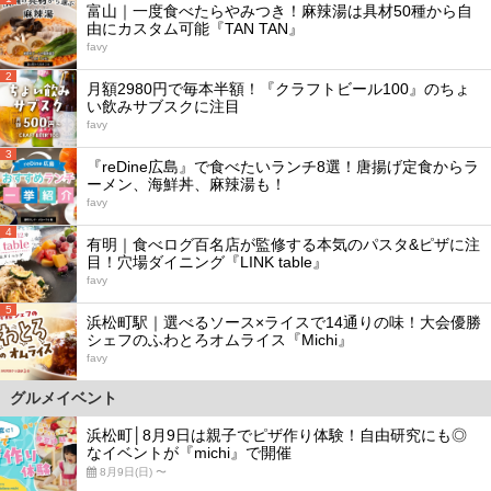
富山｜一度食べたらやみつき！麻辣湯は具材50種から自
由にカスタム可能『TAN TAN』
favy
2
月額2980円で毎本半額！『クラフトビール100』のちょ
い飲みサブスクに注目
favy
3
『reDine広島』で食べたいランチ8選！唐揚げ定食からラ
ーメン、海鮮丼、麻辣湯も！
favy
4
有明｜食べログ百名店が監修する本気のパスタ&ピザに注
目！穴場ダイニング『LINK table』
favy
5
浜松町駅｜選べるソース×ライスで14通りの味！大会優勝
シェフのふわとろオムライス『Michi』
favy
グルメイベント
浜松町│8月9日は親子でピザ作り体験！自由研究にも◎
なイベントが『michi』で開催
8月9日(日) 〜