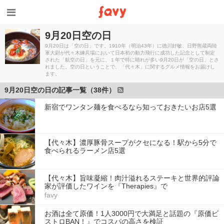
9月20日空の日
9月20日は「空の日」です。1910年（明治43年）に徳川好敏、日野熊蔵両陸
軍大尉が代々木練兵場において日本初の動力飛行に成功した記念として制定
された「航空の日」を元に、１年で特に晴れが多い9月20日が「空の日」とさ
れました。空の日ということで、「代々木」に関するグルメ情報をお届けし
ます。
9月20日空の日の記事一覧（38件）
新宿でワンタン麺を食べるなら知っておきたいお店5選
【代々木】濃厚豚骨スープがクセになる！駅から5分で
食べられるラーメン店5選
【代々木】旨味凝縮！肉汁溢れるステーキと世界的評論
家が評価したワインを『Therapies』で
favy
お酒は全て原価！1人3000円で大満足と話題の『原価ビ
ストロBAN！』でコスパの高さを検証