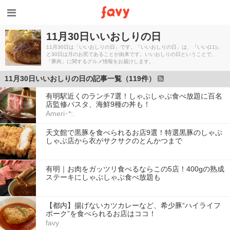
11月30日いいおしりの日
11月30日は「いいおしりの日」です。「いいおしりの日」は、『いい(11)』
と30日は月のお尻であることが由来です。いいおしりの日ということで、
「豚肉」に関するグルメ情報をお届けします。
11月30日いいおしりの日の記事一覧（119件）
有明駅近くのランチ7選！しゃぶしゃぶ食べ放題に百名
店監修パスタ、海鮮9種の丼も！
Ameri･*:.
天文館で黒豚を食べられるお店9選！特選黒豚のしゃぶ
しゃぶ店から衣がサクサクのとんかつまで
有明｜お肉をガッツリ食べるならこの5店！400gの熟成
ステーキにしゃぶしゃぶ食べ放題も
【都内】揚げないカツカレーなど、希少豚“ハイライフ
ポーク”を食べられるお店はココ！
favy