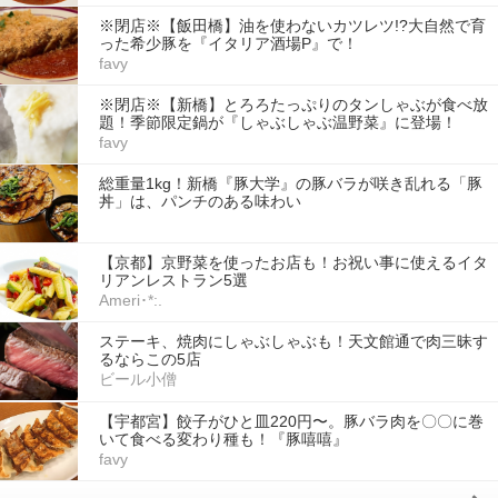
※閉店※【飯田橋】油を使わないカツレツ!?大自然で育
った希少豚を『イタリア酒場P』で！
favy
※閉店※【新橋】とろろたっぷりのタンしゃぶが食べ放
題！季節限定鍋が『しゃぶしゃぶ温野菜』に登場！
favy
総重量1kg！新橋『豚大学』の豚バラが咲き乱れる「豚
丼」は、パンチのある味わい
【京都】京野菜を使ったお店も！お祝い事に使えるイタ
リアンレストラン5選
Ameri･*:.
ステーキ、焼肉にしゃぶしゃぶも！天文館通で肉三昧す
るならこの5店
ビール小僧
【宇都宮】餃子がひと皿220円〜。豚バラ肉を〇〇に巻
いて食べる変わり種も！『豚嘻嘻』
favy