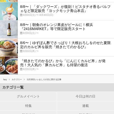
8/8〜｜「ダックワーズ」が復刻！ピスタチオ香るパルフ
ェなど限定販売『ヨックモック青山本店』
8月8日(土) 〜 8月30日(日)
8/8〜｜朝食のオレンジ果皮がビールに！横浜
『2416MARKET』等で限定販売スタート
8月8日(土) 〜
8/6〜｜ゆずぽん酢でさっぱり！大根おろしをのせた夏限
定のカルビ丼を販売『焼きたてのかるび』
8月6日(木) 〜
『焼きたてのかるび』から「にんにくカルビ丼」が発
売！大人気の「豚カルビ丼」も待望の復活
8月6日(木) 〜
favy
カテゴリー
11月30日いいおしりの日に関する記事
カテゴリ一覧
グルメイベント
今日は何の日
特集
連載