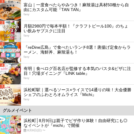
1
富山｜一度食べたらやみつき！麻辣湯は具材50種から自
由にカスタム可能『TAN TAN』
favy
2
月額2980円で毎本半額！『クラフトビール100』のちょ
い飲みサブスクに注目
favy
3
『reDine広島』で食べたいランチ8選！唐揚げ定食からラ
ーメン、海鮮丼、麻辣湯も！
favy
4
有明｜食べログ百名店が監修する本気のパスタ&ピザに注
目！穴場ダイニング『LINK table』
favy
5
浜松町駅｜選べるソース×ライスで14通りの味！大会優勝
シェフのふわとろオムライス『Michi』
favy
グルメイベント
浜松町│8月9日は親子でピザ作り体験！自由研究にも◎
なイベントが『michi』で開催
8月9日(日) 〜