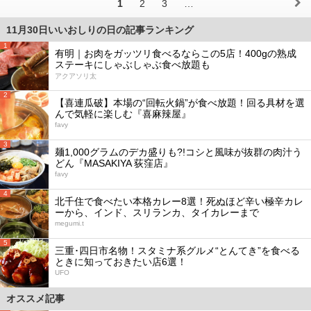
1
2
3
…
11月30日いいおしりの日の記事ランキング
1
有明｜お肉をガッツリ食べるならこの5店！400gの熟成
ステーキにしゃぶしゃぶ食べ放題も
アクアソリ太
2
【喜連瓜破】本場の“回転火鍋”が食べ放題！回る具材を選
んで気軽に楽しむ『喜麻辣屋』
favy
3
麺1,000グラムのデカ盛りも?!コシと風味が抜群の肉汁う
どん『MASAKIYA 荻窪店』
favy
4
北千住で食べたい本格カレー8選！死ぬほど辛い極辛カレ
ーから、インド、スリランカ、タイカレーまで
megumi.t
5
三重･四日市名物！スタミナ系グルメ“とんてき”を食べる
ときに知っておきたい店6選！
UFO
オススメ記事