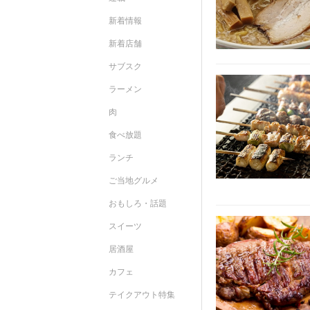
新着情報
新着店舗
サブスク
ラーメン
肉
食べ放題
ランチ
ご当地グルメ
おもしろ・話題
スイーツ
居酒屋
カフェ
テイクアウト特集