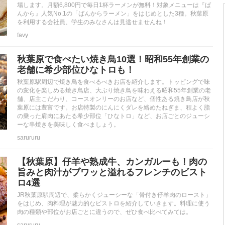
場します。月額6,800円で毎日1杯ラーメンが無料！対象メニューは『ば
んから』人気No.1の「ばんからラーメン」をはじめとした3種。秋葉原
を利用する会社員、学生のみなさんは見逃せませんね！
favy
秋葉原で食べたい焼き鳥10選！昭和55年創業の
老舗に希少部位ひなトロも！
秋葉原駅周辺で焼き鳥を食べるべきお店を紹介します。トッピングで味
の変化を楽しめる焼き鳥店、大ぶり焼き鳥を味わえる昭和55年創業の老
舗、店主こだわり、コースオンリーのお店など、個性ある焼き鳥店が秋
葉原には豊富です。お店特製のにんにくダレを絡めたねぎま、程よく脂
の乗った肩肉にあたる希少部位「ひなトロ」など、お店ごとのジューシ
ーな串焼きを美味しく食べましょう。
sarururu
【秋葉原】仔羊や熟成牛、カンガルーも！肉の
旨みと肉汁がブワッと溢れるフレンチのビスト
ロ4選
JR秋葉原駅周辺で、柔らかくジューシーな「骨付き仔羊肉のロースト」
をはじめ、肉料理が魅力的なビストロを紹介していきます。料理に使う
肉の種類や部位がお店ごとに違うので、ぜひ食べ比べてみては。
sarururu