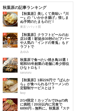
秋葉原の記事ランキング
1
【秋葉原】美しくて美味い『川
一』の「いかかき揚げ」惜しま
ぬ手間のたまものだ！
東京ソバット団
2
【秋葉原】クラフトビールのお
店10選！駅徒歩30秒のビアバー
や人気の「インドの青鬼」もド
ラフトで
あゆみ
3
秋葉原で食べたい焼き鳥10選！
昭和55年創業の老舗に希少部位
ひなトロも！
sarururu
4
【秋葉原】1杯226円で『ばんか
ら』が食べられる!?ラーメンの
定額制サービスとは？
favy
5
2/14限定！カップルで2kgの肉
に挑戦！20分以内に完食で
6890円→無料に。秋葉原『ステ