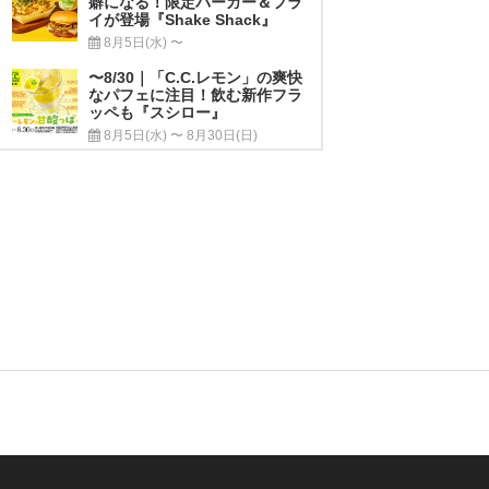
癖になる！限定バーガー＆フラ
イが登場『Shake Shack』
8月5日(水) 〜
〜8/30｜「C.C.レモン」の爽快
なパフェに注目！飲む新作フラ
ッペも『スシロー』
8月5日(水) 〜 8月30日(日)