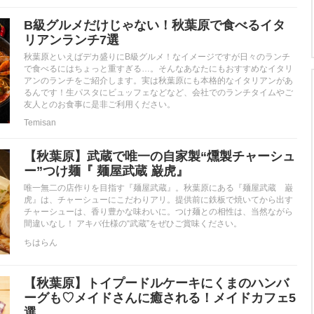
B級グルメだけじゃない！秋葉原で食べるイタ
リアンランチ7選
秋葉原といえばデカ盛りにB級グルメ！なイメージですが日々のランチ
で食べるにはちょっと重すぎる…。そんなあなたにもおすすめなイタリ
アンのランチをご紹介します。実は秋葉原にも本格的なイタリアンがあ
るんです！生パスタにビュッフェなどなど、会社でのランチタイムやご
友人とのお食事に是非ご利用ください。
Temisan
【秋葉原】武蔵で唯一の自家製“燻製チャーシュ
ー”つけ麺『 麺屋武蔵 巌虎』
唯一無二の店作りを目指す『麺屋武蔵』。秋葉原にある『麺屋武蔵 巌
虎』は、チャーシューにこだわりアリ。提供前に鉄板で焼いてから出す
チャーシューは、香り豊かな味わいに。つけ麺との相性は、当然ながら
間違いなし！ アキバ仕様の“武蔵”をぜひご賞味ください。
ちはらん
【秋葉原】トイプードルケーキにくまのハンバ
ーグも♡メイドさんに癒される！メイドカフェ5
選