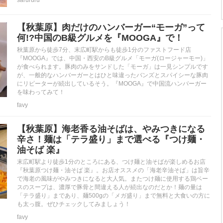
【秋葉原】肉だけのハンバーガー“モーガ”って
何!?中国のB級グルメを『MOOGA』で！
秋葉原から徒歩7分、末広町駅からも徒歩1分のファストフード店
『MOOGA』では、中国・西安のB級グルメ「モーガ(ロージャーモー)」
が食べられます。豚肉のみをサンドした「モーガ」は一見シンプルです
が、一般的なハンバーガーとはひと味違ったバンズとスパイシーな豚肉
にリピーターが続出しているそう。『MOOGA』で中国流ハンバーガー
を味わってみて！
favy
【秋葉原】海老香る油そばは、やみつきになる
辛さ！麺は「テラ盛り」まで選べる『つけ麺・
油そば 楽』
末広町駅より徒歩1分のところにある、つけ麺と油そばが楽しめるお店
『秋葉原つけ麺・油そば 楽』。お店オススメの「海老辛油そば」は旨辛
で海老の風味がやみつきになると大人気。またつけ麺に使用する鶏ベー
スのスープは、濃厚で豚骨と間違える人が続出なのだとか！麺の量は
「テラ盛り」まであり、麺500gの「メガ盛り」まで無料と大食いの方に
も太っ腹。ぜひチェックしてみましょう！
favy