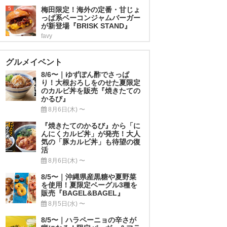
5
梅田限定！海外の定番・甘じょ
っぱ系ベーコンジャムバーガー
が新登場『BRISK STAND』
favy
グルメイベント
8/6〜｜ゆずぽん酢でさっぱ
り！大根おろしをのせた夏限定
のカルビ丼を販売『焼きたての
かるび』
8月6日(木) 〜
『焼きたてのかるび』から「に
んにくカルビ丼」が発売！大人
気の「豚カルビ丼」も待望の復
活
8月6日(木) 〜
8/5〜｜沖縄県産黒糖や夏野菜
を使用！夏限定ベーグル3種を
販売『BAGEL&BAGEL』
8月5日(水) 〜
8/5〜｜ハラペーニョの辛さが