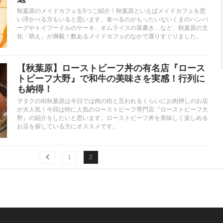
秋葉原のメイドカフェを5つご紹介！秋葉原といえばメイドカフェを思
い浮かべる方もいると思います。食べるのがもったいないくまのハンバ
ーグやトイプードルのケーキ、オムライスの落書き…など、秋葉原の文
化「萌え」が満載！数あるメイドカフェのなかで選りすぐりました。
【秋葉原】ローストビーフ丼の有名店『ロース
トビーフ大野』で和牛の美味さを実感！行列に
も納得！
ヲタクの街秋葉原は今日では肉の街と言われるくらいにお肉押しのお店
が大人気！今回は特に人気のローストビーフ専門店『ローストビーフ大
野』の紹介をしたいと思います。ローストビーフ丼を美味しく楽しめる
お店を探している方にオススメです。
1
2