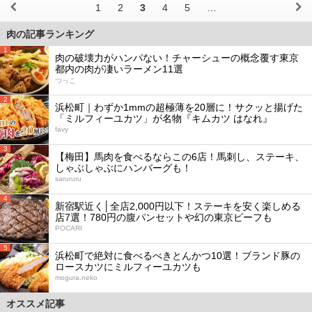
1
2
3
4
5
…
肉の記事ランキング
1
肉の破壊力がハンパない！チャーシューの概念覆す東京
都内の肉が凄いラーメン11選
つっこ
2
浜松町｜わずか1mmの超極薄を20層に！サクッと揚げた
「ミルフィーユカツ」が名物『キムカツ はなれ』
favy
3
【梅田】馬肉を食べるならこの6店！馬刺し、ステーキ、
しゃぶしゃぶにハンバーグも！
sarururu
4
新宿駅近く│全店2,000円以下！ステーキを安く楽しめる
店7選！780円の腹パンセットや幻の東京ビーフも
POCARI
5
浜松町で絶対に食べるべきとんかつ10選！ブランド豚の
ロースカツにミルフィーユカツも
mogura.neko
オススメ記事