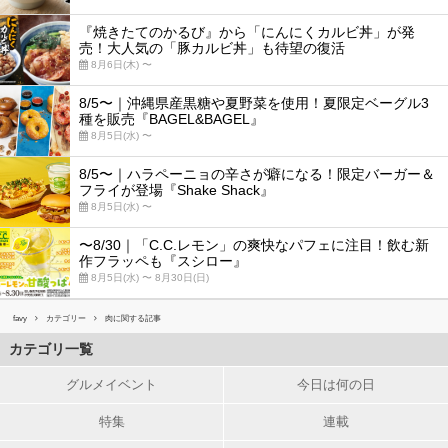
『焼きたてのかるび』から「にんにくカルビ丼」が発
売！大人気の「豚カルビ丼」も待望の復活
8月6日(木) 〜
8/5〜｜沖縄県産黒糖や夏野菜を使用！夏限定ベーグル3
種を販売『BAGEL&BAGEL』
8月5日(水) 〜
8/5〜｜ハラペーニョの辛さが癖になる！限定バーガー＆
フライが登場『Shake Shack』
8月5日(水) 〜
〜8/30｜「C.C.レモン」の爽快なパフェに注目！飲む新
作フラッペも『スシロー』
8月5日(水) 〜 8月30日(日)
favy
カテゴリー
肉に関する記事
カテゴリ一覧
グルメイベント
今日は何の日
特集
連載