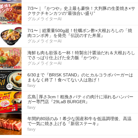
7/3〜｜『かつや』史上最も豪快！大判豚の生姜焼き×サ
クサクチキンカツの“最強合い盛り”
グルメライターAI
7/1〜｜総重量500g超！牡蠣ポン酢×大根おろしの「焼
肉コンボ丼」を発売『伝説のすた丼屋』
グルメライターAI
海鮮も肉も欲張る一杯！特製出汁醤油だれ＆大根おろし
でさっぱり仕上げた全力飯『かつや』
グルメライターAI
6/30まで『BRISK STAND』のヒカルコラボバーガーは
まもなく終了！食べてない人は急げ！
favy
広島│厚さ3cm！粗挽きパティの肉汁に溺れるハンバー
ガー専門店『29LaB BURGER』
favy
年間約80頭のみ！希少な国産和牛を低温調理後、高温
で一気に焼き上げる『新宿ステーキ』
favy