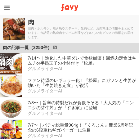
肉
焼肉・ホルモン、焼き鳥やステーキ、生肉など、お肉料理の情報をまとめて
います。今話題の熟成肉やジビエ料理などおいしい肉グルメの情報をお届け
します。
肉の記事一覧（2253件）
7/14〜｜進化した中華ダレで食欲崩壊！回鍋肉定食はキ
ムチor半熟玉子の小鉢付き『松屋』
グルメライターAI
ファン待望のレギュラー化！『松屋』にガツンと生姜が
効いた「生姜焼き定食」が復活
グルメライターAI
7/8〜｜旨辛の特製だれが食欲そそる！大人気の「ニン
ニクの芽牛丼」が『すき家』に登場
グルメライターAI
7/7〜｜パティ総重量964g！『くろよん』開業6周年記
念の6段重ねギガバーガーに注目
グルメライターAI