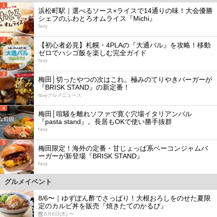
1
浜松町駅｜選べるソース×ライスで14通りの味！大会優勝
シェフのふわとろオムライス『Michi』
favy
2
【初心者必見】札幌・4PLAの『大通バル』を攻略！移動
ゼロでハシゴ飯を楽しむ完全ガイド
favy
3
梅田│切ったやつの次はこれ。極みのてりやきバーガーが
『BRISK STAND』の新定番！
favyグルメニュース
4
梅田│喧騒を離れソファで寛ぐ穴場イタリアンバル
『pasta stand』。長居もOKで使い勝手抜群
favy
5
梅田限定！海外の定番・甘じょっぱ系ベーコンジャムバ
ーガーが新登場『BRISK STAND』
favy
グルメイベント
8/6〜｜ゆずぽん酢でさっぱり！大根おろしをのせた夏限
定のカルビ丼を販売『焼きたてのかるび』
8月6日(木) 〜