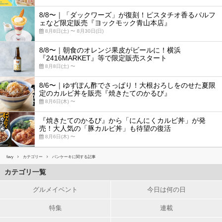
8/8〜｜「ダックワーズ」が復刻！ピスタチオ香るパルフ
ェなど限定販売『ヨックモック青山本店』
8月8日(土) 〜 8月30日(日)
8/8〜｜朝食のオレンジ果皮がビールに！横浜
『2416MARKET』等で限定販売スタート
8月8日(土) 〜
8/6〜｜ゆずぽん酢でさっぱり！大根おろしをのせた夏限
定のカルビ丼を販売『焼きたてのかるび』
8月6日(木) 〜
『焼きたてのかるび』から「にんにくカルビ丼」が発
売！大人気の「豚カルビ丼」も待望の復活
8月6日(木) 〜
favy
カテゴリー
パンケーキに関する記事
カテゴリ一覧
グルメイベント
今日は何の日
特集
連載