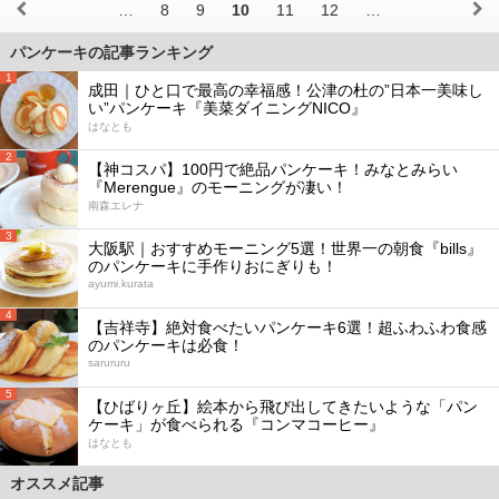
…
8
9
10
11
12
…
パンケーキの記事ランキング
1
成田｜ひと口で最高の幸福感！公津の杜の”日本一美味し
い”パンケーキ『美菜ダイニングNICO』
はなとも
2
【神コスパ】100円で絶品パンケーキ！みなとみらい
『Merengue』のモーニングが凄い！
南森エレナ
3
大阪駅｜おすすめモーニング5選！世界一の朝食『bills』
のパンケーキに手作りおにぎりも！
ayumi.kurata
4
【吉祥寺】絶対食べたいパンケーキ6選！超ふわふわ食感
のパンケーキは必食！
sarururu
5
【ひばりヶ丘】絵本から飛び出してきたいような「パン
ケーキ」が食べられる『コンマコーヒー』
はなとも
オススメ記事