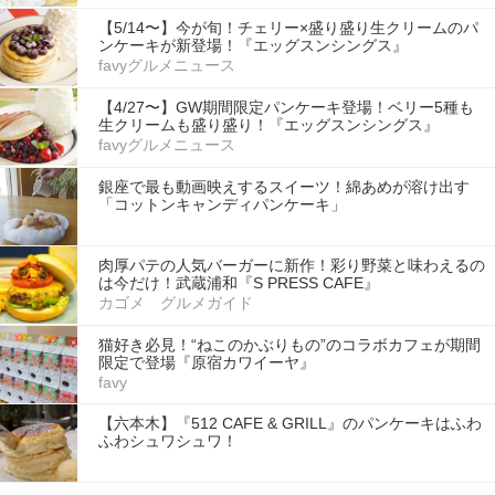
【5/14〜】今が旬！チェリー×盛り盛り生クリームのパ
ンケーキが新登場！『エッグスンシングス』
favyグルメニュース
【4/27〜】GW期間限定パンケーキ登場！ベリー5種も
生クリームも盛り盛り！『エッグスンシングス』
favyグルメニュース
銀座で最も動画映えするスイーツ！綿あめが溶け出す
「コットンキャンディパンケーキ」
肉厚パテの人気バーガーに新作！彩り野菜と味わえるの
は今だけ！武蔵浦和『S PRESS CAFE』
カゴメ グルメガイド
猫好き必見！“ねこのかぶりもの”のコラボカフェが期間
限定で登場『原宿カワイーヤ』
favy
【六本木】『512 CAFE & GRILL』のパンケーキはふわ
ふわシュワシュワ！