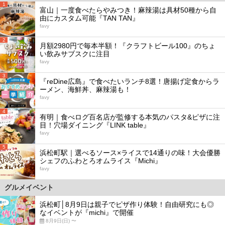
1
富山｜一度食べたらやみつき！麻辣湯は具材50種から自
由にカスタム可能『TAN TAN』
favy
2
月額2980円で毎本半額！『クラフトビール100』のちょ
い飲みサブスクに注目
favy
3
『reDine広島』で食べたいランチ8選！唐揚げ定食からラ
ーメン、海鮮丼、麻辣湯も！
favy
4
有明｜食べログ百名店が監修する本気のパスタ&ピザに注
目！穴場ダイニング『LINK table』
favy
5
浜松町駅｜選べるソース×ライスで14通りの味！大会優勝
シェフのふわとろオムライス『Michi』
favy
グルメイベント
浜松町│8月9日は親子でピザ作り体験！自由研究にも◎
なイベントが『michi』で開催
8月9日(日) 〜