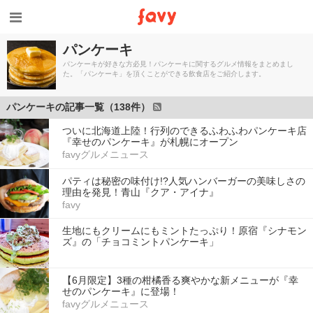
パンケーキ
パンケーキが好きな方必見！パンケーキに関するグルメ情報をまとめまし
た。「パンケーキ」を頂くことができる飲食店をご紹介します。
パンケーキの記事一覧（138件）
ついに北海道上陸！行列のできるふわふわパンケーキ店
『幸せのパンケーキ』が札幌にオープン
favyグルメニュース
パティは秘密の味付け!?人気ハンバーガーの美味しさの
理由を発見！青山『クア・アイナ』
favy
生地にもクリームにもミントたっぷり！原宿『シナモン
ズ』の「チョコミントパンケーキ」
【6月限定】3種の柑橘香る爽やかな新メニューが『幸
せのパンケーキ』に登場！
favyグルメニュース