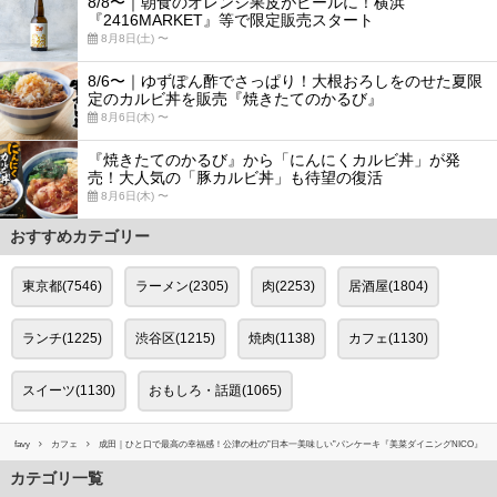
8/8〜｜朝食のオレンジ果皮がビールに！横浜
『2416MARKET』等で限定販売スタート
8月8日(土) 〜
8/6〜｜ゆずぽん酢でさっぱり！大根おろしをのせた夏限
定のカルビ丼を販売『焼きたてのかるび』
8月6日(木) 〜
『焼きたてのかるび』から「にんにくカルビ丼」が発
売！大人気の「豚カルビ丼」も待望の復活
8月6日(木) 〜
おすすめカテゴリー
東京都(7546)
ラーメン(2305)
肉(2253)
居酒屋(1804)
ランチ(1225)
渋谷区(1215)
焼肉(1138)
カフェ(1130)
スイーツ(1130)
おもしろ・話題(1065)
favy
カフェ
成田｜ひと口で最高の幸福感！公津の杜の”日本一美味しい”パンケーキ『美菜ダイニングNICO』
カテゴリ一覧