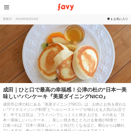
更新日： 2024年09月19日
お気に入り
1
成田｜ひと口で最高の幸福感！公津の杜の”日本一美
味しい”パンケーキ『美菜ダイニングNICO』
成田市公津の杜にある『美菜ダイニングNICO』は、お肉とお魚を使わな
い”アイチエイジング料理”と”ヘルシースイーツ”が味わえる人気のお店で
す。中でも注目は、フライパンでじっくりと焼き上げる、その名も「日
本一美味しいパンケーキ」。美しい焼き色ととろける食感が特徴で、一
口食べれば「日本一美味しい！」と叫びたくなるほど。都心からは離れ
ていますが、食べに行く価値のある絶品パンケーキですよ！