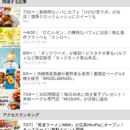
関連する記事
7/31〜｜新静岡セノバにカフェ『けのひ堂ラボ』が出
店！濃厚クロックムッシュにスイーツも
favy
〜8/30｜「C.C.レモン」の爽快なパフェに注目！飲む新
作フラッペも『スシロー』
グルメライターAI
8/8〜｜「ダックワーズ」が復刻！ピスタチオ香るパルフ
ェなど限定販売『ヨックモック青山本店』
グルメライターAI
8/5〜｜沖縄県産黒糖や夏野菜を使用！夏限定ベーグル3
種を販売『BAGEL&BAGEL』
グルメライターAI
7/24〜｜10日間限定！毎日30名に焼き菓子プレゼント！
米粉ベーグル専門店『MUSUHI』が汐留に誕生
favy
アクセスランキング
1
7/27│『尾道ラーメンWAN』が広島HiroPaにオープン！
キッズラーメン無料イベント開催