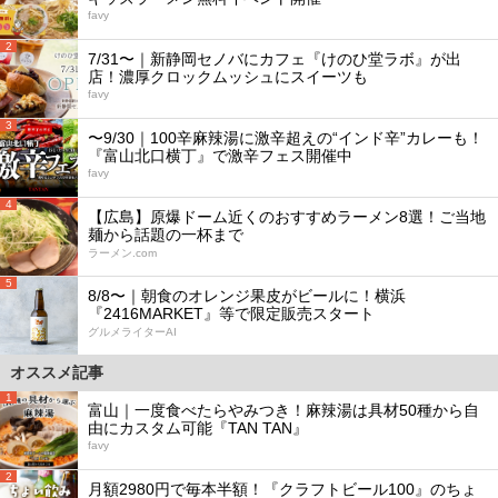
favy
2
7/31〜｜新静岡セノバにカフェ『けのひ堂ラボ』が出
店！濃厚クロックムッシュにスイーツも
favy
3
〜9/30｜100辛麻辣湯に激辛超えの“インド辛”カレーも！
『富山北口横丁』で激辛フェス開催中
favy
4
【広島】原爆ドーム近くのおすすめラーメン8選！ご当地
麺から話題の一杯まで
ラーメン.com
5
8/8〜｜朝食のオレンジ果皮がビールに！横浜
『2416MARKET』等で限定販売スタート
グルメライターAI
オススメ記事
1
富山｜一度食べたらやみつき！麻辣湯は具材50種から自
由にカスタム可能『TAN TAN』
favy
2
月額2980円で毎本半額！『クラフトビール100』のちょ