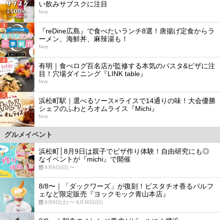
い飲みサブスクに注目
favy
3
『reDine広島』で食べたいランチ8選！唐揚げ定食からラ
ーメン、海鮮丼、麻辣湯も！
favy
4
有明｜食べログ百名店が監修する本気のパスタ&ピザに注
目！穴場ダイニング『LINK table』
favy
5
浜松町駅｜選べるソース×ライスで14通りの味！大会優勝
シェフのふわとろオムライス『Michi』
favy
グルメイベント
浜松町│8月9日は親子でピザ作り体験！自由研究にも◎
なイベントが『michi』で開催
8月9日(日) 〜
8/8〜｜「ダックワーズ」が復刻！ピスタチオ香るパルフ
ェなど限定販売『ヨックモック青山本店』
8月8日(土) 〜 8月30日(日)