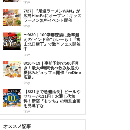
favy
2
7/27│『尾道ラーメンWAN』が
広島HiroPaにオープン！キッズ
ラーメン無料イベント開催
favy
3
〜9/30｜100辛麻辣湯に激辛超
えの“インド辛”カレーも！『富
山北口横丁』で激辛フェス開催
中
favy
4
8/10〜19｜事前予約で500円引
き！最大4時間食べ飲み放題の
夏休みビュッフェ開催『reDine
広島』
favy
5
【8/31まで急遽延長】ビールや
サワーが111円！お通し代無
料！新宿『もッち』の特別企画
を見逃すな
favy
オススメ記事