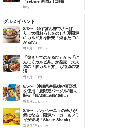
『reDine 新宿』に注目
favy
グルメイベント
8/6〜｜ゆずぽん酢でさっぱ
り！大根おろしをのせた夏限定
のカルビ丼を販売『焼きたての
かるび』
8月6日(木) 〜
『焼きたてのかるび』から「に
んにくカルビ丼」が発売！大人
気の「豚カルビ丼」も待望の復
活
8月6日(木) 〜
8/5〜｜沖縄県産黒糖や夏野菜
を使用！夏限定ベーグル3種を
販売『BAGEL&BAGEL』
8月5日(水) 〜
8/5〜｜ハラペーニョの辛さが
癖になる！限定バーガー＆フラ
イが登場『Shake Shack』
8月5日(水) 〜