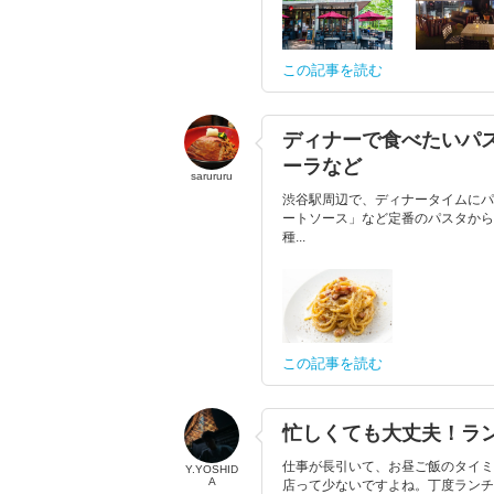
この記事を読む
ディナーで食べたいパ
ーラなど
sarururu
渋谷駅周辺で、ディナータイムにパ
ートソース」など定番のパスタから
種...
この記事を読む
忙しくても大丈夫！ラ
仕事が長引いて、お昼ご飯のタイミ
Y.YOSHID
A
店って少ないですよね。丁度ランチ