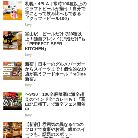
1
札幌・4PLA｜常時100種以上の
クラフトビールが揃う！自分で
手にとって飲み比べもできる
『クラフトビール100』
favy
2
富山駅｜ビールだけで20種以
上！独自ブレンドに“泡だけ”も
『PERFECT BEER
KITCHEN』
favy
3
新宿｜日本一のグルメバーガー
からスイーツまで！個性的な10
店が集うフードホール『reDine
新宿』
favy
4
〜9/30｜100辛麻辣湯に激辛超
えの“インド辛”カレーも！『富
山北口横丁』で激辛フェス開催
中
favy
5
【新宿】雰囲気の異なる4つの
フロアで食事やお酒、締めスイ
ーツも。話題のスポット