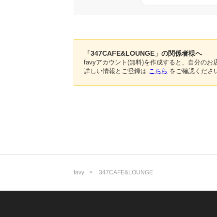
「347CAFE&LOUNGE」の関係者様へ
favyアカウント(無料)を作成すると、自分
詳しい情報とご登録は
こちら
をご確認くださ
favy
347CAFE&LOUNGE