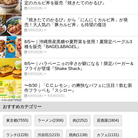
定のカルビ丼を販売『焼きたてのかるび』
8月6日(木) 〜
『焼きたてのかるび』から「にんにくカルビ丼」が発
売！大人気の「豚カルビ丼」も待望の復活
8月6日(木) 〜
8/5〜｜沖縄県産黒糖や夏野菜を使用！夏限定ベーグル3
種を販売『BAGEL&BAGEL』
8月5日(水) 〜
8/5〜｜ハラペーニョの辛さが癖になる！限定バーガー＆
フライが登場『Shake Shack』
8月5日(水) 〜
〜8/30｜「C.C.レモン」の爽快なパフェに注目！飲む新
作フラッペも『スシロー』
8月5日(水) 〜 8月30日(日)
おすすめカテゴリー
東京都(7555)
ラーメン(2306)
肉(2252)
居酒屋(1804)
ランチ(1226)
渋谷区(1215)
焼肉(1138)
カフェ(1131)