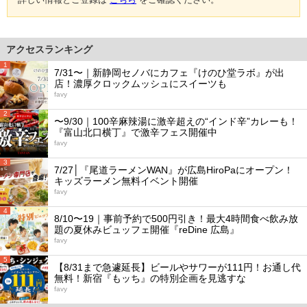
アクセスランキング
1
7/31〜｜新静岡セノバにカフェ『けのひ堂ラボ』が出
店！濃厚クロックムッシュにスイーツも
favy
2
〜9/30｜100辛麻辣湯に激辛超えの“インド辛”カレーも！
『富山北口横丁』で激辛フェス開催中
favy
3
7/27│『尾道ラーメンWAN』が広島HiroPaにオープン！
キッズラーメン無料イベント開催
favy
4
8/10〜19｜事前予約で500円引き！最大4時間食べ飲み放
題の夏休みビュッフェ開催『reDine 広島』
favy
5
【8/31まで急遽延長】ビールやサワーが111円！お通し代
無料！新宿『もッち』の特別企画を見逃すな
favy