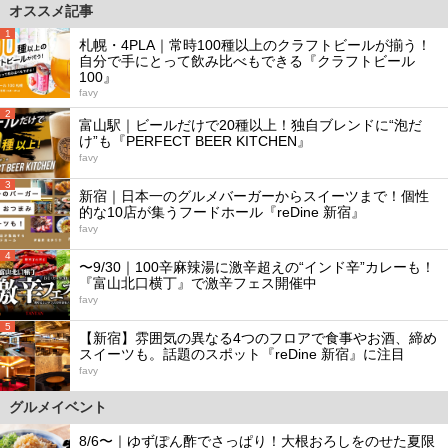
オススメ記事
1
札幌・4PLA｜常時100種以上のクラフトビールが揃う！
自分で手にとって飲み比べもできる『クラフトビール
100』
favy
2
富山駅｜ビールだけで20種以上！独自ブレンドに“泡だ
け”も『PERFECT BEER KITCHEN』
favy
3
新宿｜日本一のグルメバーガーからスイーツまで！個性
的な10店が集うフードホール『reDine 新宿』
favy
4
〜9/30｜100辛麻辣湯に激辛超えの“インド辛”カレーも！
『富山北口横丁』で激辛フェス開催中
favy
5
【新宿】雰囲気の異なる4つのフロアで食事やお酒、締め
スイーツも。話題のスポット『reDine 新宿』に注目
favy
グルメイベント
8/6〜｜ゆずぽん酢でさっぱり！大根おろしをのせた夏限