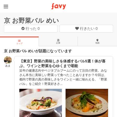
京 お野菜バル めい
行った
0
行きたい
0
記事
地図
トップ
京 お野菜バル めいが話題になっています
【東京】野菜の美味しさを体感するバル5選！体が喜
ぶ、ワインと野菜を心ゆくまで堪能
あま
近年の健康志向やベジタブルブームにのって注目の野菜。みな
さん本当に美味しい野菜って食べたことありますか？今回は、
都内で野菜の真の美味しさをワインと一緒に味わえる、「野菜
バル」をご紹介！野菜好きさ...