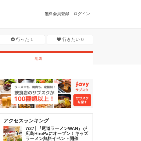
無料会員登録
ログイン
行った
1
行きたい
0
地図
アクセスランキング
1
7/27│『尾道ラーメンWAN』が
広島HiroPaにオープン！キッズ
ラーメン無料イベント開催