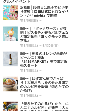
グルメイベント
浜松町│8月9日は親子でピザ作
り体験！自由研究にも◎なイベ
ントが『michi』で開催
8月9日(日) 〜
8/8〜｜「ダックワーズ」が復
刻！ピスタチオ香るパルフェな
ど限定販売『ヨックモック青山
本店』
8月8日(土) 〜 8月30日(日)
8/8〜｜朝食のオレンジ果皮が
ビールに！横浜
『2416MARKET』等で限定販
売スタート
8月8日(土) 〜
8/6〜｜ゆずぽん酢でさっぱ
り！大根おろしをのせた夏限定
のカルビ丼を販売『焼きたての
かるび』
8月6日(木) 〜
『焼きたてのかるび』から「に
んにくカルビ丼」が発売！大人