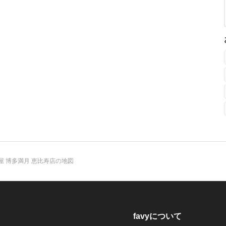
屋 博多満月 恵比寿店の地図
favyについて