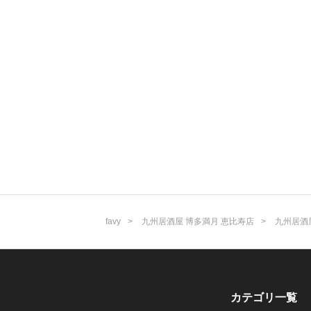
favy
九州居酒屋 博多満月 恵比寿店
九州居酒
カテゴリ一覧