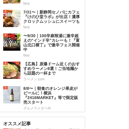
favy
2
7/31〜｜新静岡セノバにカフェ
『けのひ堂ラボ』が出店！濃厚
クロックムッシュにスイーツも
favy
3
〜9/30｜100辛麻辣湯に激辛超
えの“インド辛”カレーも！『富
山北口横丁』で激辛フェス開催
中
favy
4
【広島】原爆ドーム近くのおす
すめラーメン8選！ご当地麺か
ら話題の一杯まで
ラーメン.com
5
8/8〜｜朝食のオレンジ果皮が
ビールに！横浜
『2416MARKET』等で限定販
売スタート
グルメライターAI
オススメ記事