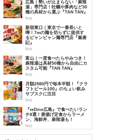
1
広島｜勢いが止まらない「麻辣
湯」専門店！牡蠣や豚肉など30
種の具材から選ぶ『TAN TAN』
favy
2
新宿東口｜東京で一番長いと
噂！7mの麺を切らずに提供す
るビャンビャン麺専門店『秦唐
記』
favy
3
富山｜一度食べたらやみつき！
麻辣湯は具材50種から自由にカ
スタム可能『TAN TAN』
favy
4
月額2980円で毎本半額！『クラ
フトビール100』のちょい飲み
サブスクに注目
favy
5
『reDine広島』で食べたいラン
チ8選！唐揚げ定食からラーメ
ン、海鮮丼、麻辣湯も！
favy