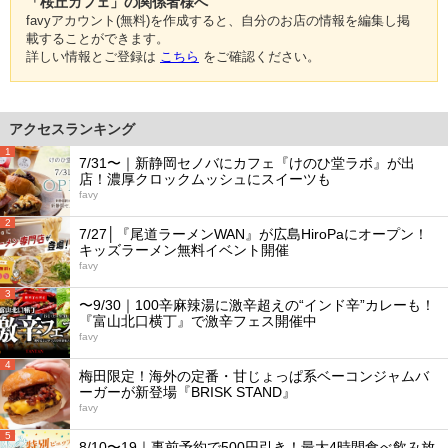
「桜丘カフェ」の関係者様へ
favyアカウント(無料)を作成すると、自分のお店の情報を編集し掲
載することができます。
詳しい情報とご登録は
こちら
をご確認ください。
アクセスランキング
1
7/31〜｜新静岡セノバにカフェ『けのひ堂ラボ』が出
店！濃厚クロックムッシュにスイーツも
favy
2
7/27│『尾道ラーメンWAN』が広島HiroPaにオープン！
キッズラーメン無料イベント開催
favy
3
〜9/30｜100辛麻辣湯に激辛超えの“インド辛”カレーも！
『富山北口横丁』で激辛フェス開催中
favy
4
梅田限定！海外の定番・甘じょっぱ系ベーコンジャムバ
ーガーが新登場『BRISK STAND』
favy
5
8/10〜19｜事前予約で500円引き！最大4時間食べ飲み放