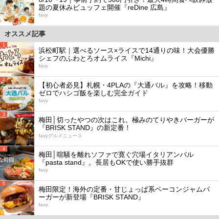
題の夏休みビュッフェ開催『reDine 広島』
favy
オススメ記事
1
浜松町駅｜選べるソース×ライスで14通りの味！大会優勝
シェフのふわとろオムライス『Michi』
favy
2
【初心者必見】札幌・4PLAの『大通バル』を攻略！移動
ゼロでハシゴ飯を楽しむ完全ガイド
favy
3
梅田│切ったやつの次はこれ。極みのてりやきバーガーが
『BRISK STAND』の新定番！
favyグルメニュース
4
梅田│喧騒を離れソファで寛ぐ穴場イタリアンバル
『pasta stand』。長居もOKで使い勝手抜群
favy
5
梅田限定！海外の定番・甘じょっぱ系ベーコンジャムバ
ーガーが新登場『BRISK STAND』
favy