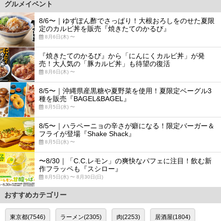
グルメイベント
8/6〜｜ゆずぽん酢でさっぱり！大根おろしをのせた夏限
定のカルビ丼を販売『焼きたてのかるび』
8月6日(木) 〜
『焼きたてのかるび』から「にんにくカルビ丼」が発
売！大人気の「豚カルビ丼」も待望の復活
8月6日(木) 〜
8/5〜｜沖縄県産黒糖や夏野菜を使用！夏限定ベーグル3
種を販売『BAGEL&BAGEL』
8月5日(水) 〜
8/5〜｜ハラペーニョの辛さが癖になる！限定バーガー＆
フライが登場『Shake Shack』
8月5日(水) 〜
〜8/30｜「C.C.レモン」の爽快なパフェに注目！飲む新
作フラッペも『スシロー』
8月5日(水) 〜 8月30日(日)
おすすめカテゴリー
東京都(7546)
ラーメン(2305)
肉(2253)
居酒屋(1804)