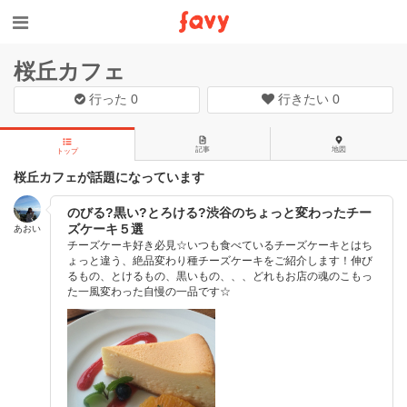
桜丘カフェ
行った
0
行きたい
0
記事
地図
トップ
桜丘カフェが話題になっています
のびる?黒い?とろける?渋谷のちょっと変わったチー
ズケーキ５選
あおい
チーズケーキ好き必見☆いつも食べているチーズケーキとはち
ょっと違う、絶品変わり種チーズケーキをご紹介します！伸び
るもの、とけるもの、黒いもの、、、どれもお店の魂のこもっ
た一風変わった自慢の一品です☆