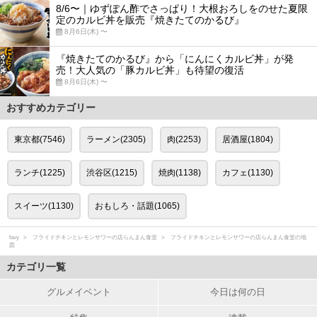
8/6〜｜ゆずぽん酢でさっぱり！大根おろしをのせた夏限
定のカルビ丼を販売『焼きたてのかるび』
8月6日(木) 〜
『焼きたてのかるび』から「にんにくカルビ丼」が発
売！大人気の「豚カルビ丼」も待望の復活
8月6日(木) 〜
おすすめカテゴリー
東京都(7546)
ラーメン(2305)
肉(2253)
居酒屋(1804)
ランチ(1225)
渋谷区(1215)
焼肉(1138)
カフェ(1130)
スイーツ(1130)
おもしろ・話題(1065)
favy
フライドチキンとレモンサワーの店らんまん食堂
フライドチキンとレモンサワーの店らんまん食堂の地
図
カテゴリ一覧
グルメイベント
今日は何の日