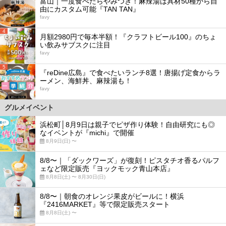
富山｜一度食べたらやみつき！麻辣湯は具材50種から自
由にカスタム可能『TAN TAN』
favy
4
月額2980円で毎本半額！『クラフトビール100』のちょ
い飲みサブスクに注目
favy
5
『reDine広島』で食べたいランチ8選！唐揚げ定食からラ
ーメン、海鮮丼、麻辣湯も！
favy
グルメイベント
浜松町│8月9日は親子でピザ作り体験！自由研究にも◎
なイベントが『michi』で開催
8月9日(日) 〜
8/8〜｜「ダックワーズ」が復刻！ピスタチオ香るパルフ
ェなど限定販売『ヨックモック青山本店』
8月8日(土) 〜 8月30日(日)
8/8〜｜朝食のオレンジ果皮がビールに！横浜
『2416MARKET』等で限定販売スタート
8月8日(土) 〜