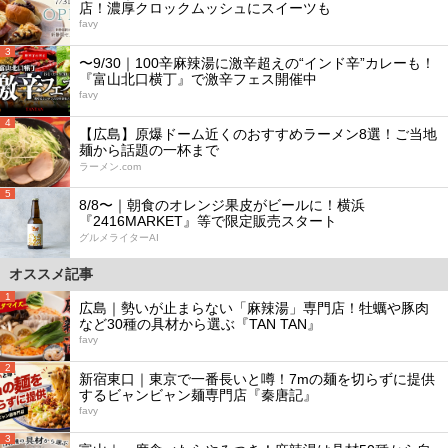
店！濃厚クロックムッシュにスイーツも
favy
3
〜9/30｜100辛麻辣湯に激辛超えの“インド辛”カレーも！
『富山北口横丁』で激辛フェス開催中
favy
4
【広島】原爆ドーム近くのおすすめラーメン8選！ご当地
麺から話題の一杯まで
ラーメン.com
5
8/8〜｜朝食のオレンジ果皮がビールに！横浜
『2416MARKET』等で限定販売スタート
グルメライターAI
オススメ記事
1
広島｜勢いが止まらない「麻辣湯」専門店！牡蠣や豚肉
など30種の具材から選ぶ『TAN TAN』
favy
2
新宿東口｜東京で一番長いと噂！7mの麺を切らずに提供
するビャンビャン麺専門店『秦唐記』
favy
3