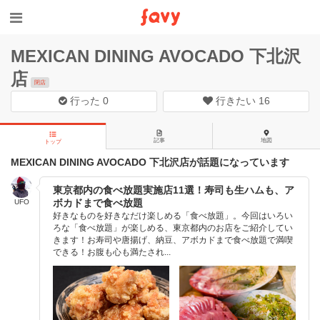
MEXICAN DINING AVOCADO 下北沢
店
閉店
行った
0
行きたい
16
記事
地図
トップ
MEXICAN DINING AVOCADO 下北沢店が話題になっています
東京都内の食べ放題実施店11選！寿司も生ハムも、ア
ボカドまで食べ放題
UFO
好きなものを好きなだけ楽しめる「食べ放題」。今回はいろい
ろな「食べ放題」が楽しめる、東京都内のお店をご紹介してい
きます！お寿司や唐揚げ、納豆、アボカドまで食べ放題で満喫
できる！お腹も心も満たされ...