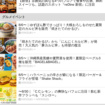
【新宿】雰囲気の異なる4つのフロアで食事やお酒、締め
スイーツも。話題のスポット『reDine 新宿』に注目
favy
グルメイベント
8/6〜｜ゆずぽん酢でさっぱり！大根おろしをのせた夏限
定のカルビ丼を販売『焼きたてのかるび』
8月6日(木) 〜
『焼きたてのかるび』から「にんにくカルビ丼」が発
売！大人気の「豚カルビ丼」も待望の復活
8月6日(木) 〜
8/5〜｜沖縄県産黒糖や夏野菜を使用！夏限定ベーグル3
種を販売『BAGEL&BAGEL』
8月5日(水) 〜
8/5〜｜ハラペーニョの辛さが癖になる！限定バーガー＆
フライが登場『Shake Shack』
8月5日(水) 〜
〜8/30｜「C.C.レモン」の爽快なパフェに注目！飲む新
作フラッペも『スシロー』
8月5日(水) 〜 8月30日(日)