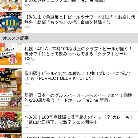
favy
5
【8/31まで急遽延長】ビールやサワーが111円！お通し代
無料！新宿『もッち』の特別企画を見逃すな
favy
オススメ記事
1
札幌・4PLA｜常時100種以上のクラフトビールが揃う！
自分で手にとって飲み比べもできる『クラフトビール
100』
favy
2
富山駅｜ビールだけで20種以上！独自ブレンドに“泡だ
け”も『PERFECT BEER KITCHEN』
favy
3
新宿｜日本一のグルメバーガーからスイーツまで！個性
的な10店が集うフードホール『reDine 新宿』
favy
4
〜9/30｜100辛麻辣湯に激辛超えの“インド辛”カレーも！
『富山北口横丁』で激辛フェス開催中
favy
5