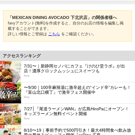
「MEXICAN DINING AVOCADO 下北沢店」の関係者様へ
favyアカウント(無料)を作成すると、自分のお店の情報を編集し掲
載することができます。
詳しい情報とご登録は
こちら
をご確認ください。
アクセスランキング
1
7/31〜｜新静岡セノバにカフェ『けのひ堂ラボ』が出
店！濃厚クロックムッシュにスイーツも
favy
2
〜9/30｜100辛麻辣湯に激辛超えの“インド辛”カレーも！
『富山北口横丁』で激辛フェス開催中
favy
3
7/27│『尾道ラーメンWAN』が広島HiroPaにオープン！
キッズラーメン無料イベント開催
favy
4
8/10〜19｜事前予約で500円引き！最大4時間食べ飲み放
題の夏休みビュッフェ開催『reDine 広島』