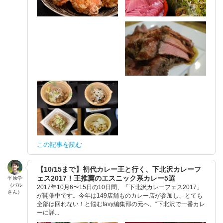
この記事を読む
【10/15まで】初代カレー王と行く、下北沢カレーフ
ェス2017！王推薦のエスニック系カレー5選
平原学
（バル
2017年10月6〜15日の10日間、「下北沢カレーフェス2017」
さん）
が開催中です。今年は149店舗ものカレー店が参加し、とても
全部は回れない！と悩むfavy編集部の元へ、“下北沢で一番カレ
ーに詳...