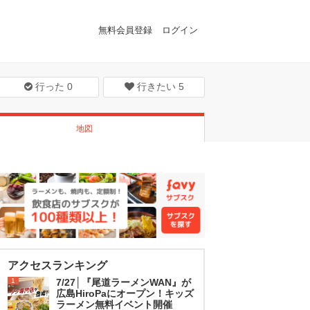
無料会員登録
ログイン
行った
0
行きたい
5
地図
アクセスランキング
1
7/27│『尾道ラーメンWAN』が
広島HiroPaにオープン！キッズ
ラーメン無料イベント開催