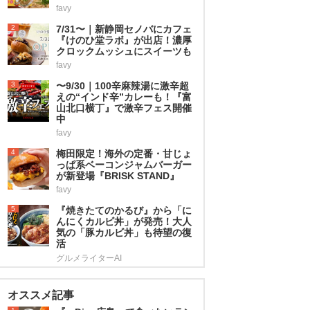
favy
2
7/31〜｜新静岡セノバにカフェ
『けのひ堂ラボ』が出店！濃厚
クロックムッシュにスイーツも
favy
3
〜9/30｜100辛麻辣湯に激辛超
えの“インド辛”カレーも！『富
山北口横丁』で激辛フェス開催
中
favy
4
梅田限定！海外の定番・甘じょ
っぱ系ベーコンジャムバーガー
が新登場『BRISK STAND』
favy
5
『焼きたてのかるび』から「に
んにくカルビ丼」が発売！大人
気の「豚カルビ丼」も待望の復
活
グルメライターAI
オススメ記事