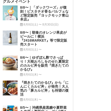
グルメイベント
8/8〜｜「ダックワーズ」が復
刻！ピスタチオ香るパルフェな
ど限定販売『ヨックモック青山
本店』
8月8日(土) 〜 8月30日(日)
8/8〜｜朝食のオレンジ果皮が
ビールに！横浜
『2416MARKET』等で限定販
売スタート
8月8日(土) 〜
8/6〜｜ゆずぽん酢でさっぱ
り！大根おろしをのせた夏限定
のカルビ丼を販売『焼きたての
かるび』
8月6日(木) 〜
『焼きたてのかるび』から「に
んにくカルビ丼」が発売！大人
気の「豚カルビ丼」も待望の復
活
8月6日(木) 〜
8/5〜｜沖縄県産黒糖や夏野菜