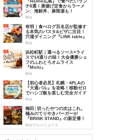
1
『reDine広島』で食べたいラン
チ8選！唐揚げ定食からラーメ
ン、海鮮丼、麻辣湯も！
favy
2
有明｜食べログ百名店が監修す
る本気のパスタ&ピザに注目！
穴場ダイニング『LINK table』
favy
3
浜松町駅｜選べるソース×ライ
スで14通りの味！大会優勝シェ
フのふわとろオムライス
『Michi』
favy
4
【初心者必見】札幌・4PLAの
『大通バル』を攻略！移動ゼロ
でハシゴ飯を楽しむ完全ガイド
favy
5
梅田│切ったやつの次はこれ。
極みのてりやきバーガーが
『BRISK STAND』の新定番！
favyグルメニュース