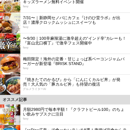
キッズラーメン無料イベント開催
favy
2
7/31〜｜新静岡セノバにカフェ『けのひ堂ラボ』が出
店！濃厚クロックムッシュにスイーツも
favy
3
〜9/30｜100辛麻辣湯に激辛超えの“インド辛”カレーも！
『富山北口横丁』で激辛フェス開催中
favy
4
梅田限定！海外の定番・甘じょっぱ系ベーコンジャムバ
ーガーが新登場『BRISK STAND』
favy
5
『焼きたてのかるび』から「にんにくカルビ丼」が発
売！大人気の「豚カルビ丼」も待望の復活
グルメライターAI
オススメ記事
1
月額2980円で毎本半額！『クラフトビール100』のちょ
い飲みサブスクに注目
favy
2
『reDine広島』で食べたいランチ8選！唐揚げ定食からラ