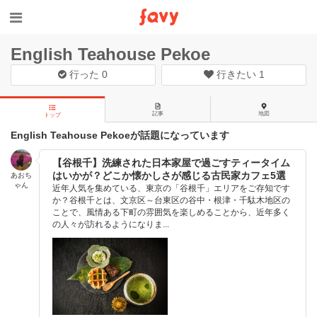
English Teahouse Pekoe
行った
0
行きたい
1
記事
地図
トップ
English Teahouse Pekoeが話題になっています
【谷根千】洗練された日本家屋で過ごすティータイム
はいかが？どこか懐かしさが感じる古民家カフェ5選
あおち
ゃん
近年人気を集めている、東京の「谷根千」エリアをご存知です
か？谷根千とは、文京区～台東区の谷中・根津・千駄木地区の
ことで、風情ある下町の雰囲気を楽しめることから、近年多く
の人々が訪れるようになりま...