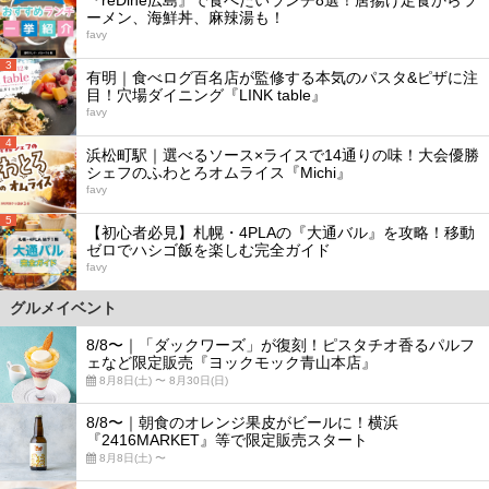
ーメン、海鮮丼、麻辣湯も！
favy
3
有明｜食べログ百名店が監修する本気のパスタ&ピザに注
目！穴場ダイニング『LINK table』
favy
4
浜松町駅｜選べるソース×ライスで14通りの味！大会優勝
シェフのふわとろオムライス『Michi』
favy
5
【初心者必見】札幌・4PLAの『大通バル』を攻略！移動
ゼロでハシゴ飯を楽しむ完全ガイド
favy
グルメイベント
8/8〜｜「ダックワーズ」が復刻！ピスタチオ香るパルフ
ェなど限定販売『ヨックモック青山本店』
8月8日(土) 〜 8月30日(日)
8/8〜｜朝食のオレンジ果皮がビールに！横浜
『2416MARKET』等で限定販売スタート
8月8日(土) 〜