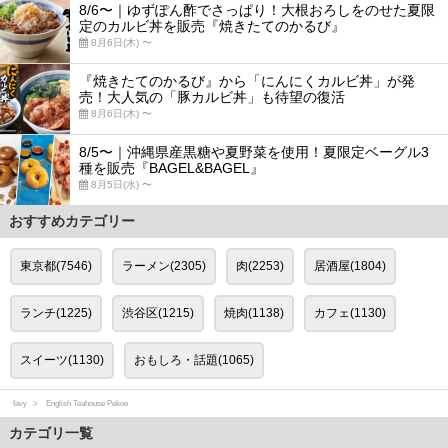
8/6〜｜ゆずぽん酢でさっぱり！大根おろしをのせた夏限
定のカルビ丼を販売『焼きたてのかるび』
8月6日(木) 〜
『焼きたてのかるび』から「にんにくカルビ丼」が発
売！大人気の「豚カルビ丼」も待望の復活
8月6日(木) 〜
8/5〜｜沖縄県産黒糖や夏野菜を使用！夏限定ベーグル3
種を販売『BAGEL&BAGEL』
8月5日(水) 〜
おすすめカテゴリー
東京都(7546)
ラーメン(2305)
肉(2253)
居酒屋(1804)
ランチ(1225)
渋谷区(1215)
焼肉(1138)
カフェ(1130)
スイーツ(1130)
おもしろ・話題(1065)
favy
English Teahouse Pekoe
カテゴリ一覧