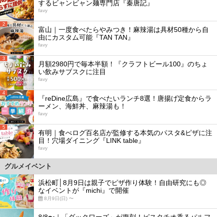
するビャンビャン麺専門店『秦唐記』
favy
2
富山｜一度食べたらやみつき！麻辣湯は具材50種から自
由にカスタム可能『TAN TAN』
favy
3
月額2980円で毎本半額！『クラフトビール100』のちょ
い飲みサブスクに注目
favy
4
『reDine広島』で食べたいランチ8選！唐揚げ定食からラ
ーメン、海鮮丼、麻辣湯も！
favy
5
有明｜食べログ百名店が監修する本気のパスタ&ピザに注
目！穴場ダイニング『LINK table』
favy
グルメイベント
浜松町│8月9日は親子でピザ作り体験！自由研究にも◎
なイベントが『michi』で開催
8月9日(日) 〜
8/8〜｜「ダックワーズ」が復刻！ピスタチオ香るパルフ