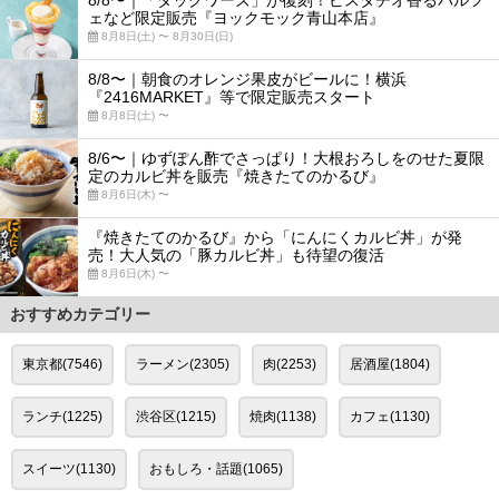
ェなど限定販売『ヨックモック青山本店』
8月8日(土) 〜 8月30日(日)
8/8〜｜朝食のオレンジ果皮がビールに！横浜
『2416MARKET』等で限定販売スタート
8月8日(土) 〜
8/6〜｜ゆずぽん酢でさっぱり！大根おろしをのせた夏限
定のカルビ丼を販売『焼きたてのかるび』
8月6日(木) 〜
『焼きたてのかるび』から「にんにくカルビ丼」が発
売！大人気の「豚カルビ丼」も待望の復活
8月6日(木) 〜
おすすめカテゴリー
東京都(7546)
ラーメン(2305)
肉(2253)
居酒屋(1804)
ランチ(1225)
渋谷区(1215)
焼肉(1138)
カフェ(1130)
スイーツ(1130)
おもしろ・話題(1065)