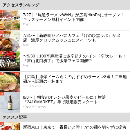
アクセスランキング
1
7/27│『尾道ラーメンWAN』が広島HiroPaにオープン！
キッズラーメン無料イベント開催
favy
2
7/31〜｜新静岡セノバにカフェ『けのひ堂ラボ』が出
店！濃厚クロックムッシュにスイーツも
favy
3
〜9/30｜100辛麻辣湯に激辛超えの“インド辛”カレーも！
『富山北口横丁』で激辛フェス開催中
favy
4
【広島】原爆ドーム近くのおすすめラーメン8選！ご当地
麺から話題の一杯まで
ラーメン.com
5
8/8〜｜朝食のオレンジ果皮がビールに！横浜
『2416MARKET』等で限定販売スタート
グルメライターAI
オススメ記事
1
新宿東口｜東京で一番長いと噂！7mの麺を切らずに提供