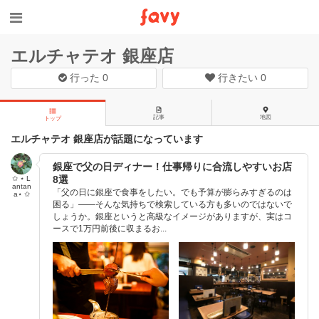
エルチャテオ 銀座店
行った
0
行きたい
0
記事
地図
トップ
エルチャテオ 銀座店が話題になっています
銀座で父の日ディナー！仕事帰りに合流しやすいお店
8選
✩ ⋆ L
antan
「父の日に銀座で食事をしたい。でも予算が膨らみすぎるのは
a⋆ ✩
困る」——そんな気持ちで検索している方も多いのではないで
しょうか。銀座というと高級なイメージがありますが、実はコ
ースで1万円前後に収まるお...