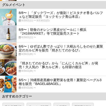
グルメイベント
8/8〜｜「ダックワーズ」が復刻！ピスタチオ香るパルフ
ェなど限定販売『ヨックモック青山本店』
8月8日(土) 〜 8月30日(日)
8/8〜｜朝食のオレンジ果皮がビールに！横浜
『2416MARKET』等で限定販売スタート
8月8日(土) 〜
8/6〜｜ゆずぽん酢でさっぱり！大根おろしをのせた夏限
定のカルビ丼を販売『焼きたてのかるび』
8月6日(木) 〜
『焼きたてのかるび』から「にんにくカルビ丼」が発
売！大人気の「豚カルビ丼」も待望の復活
8月6日(木) 〜
8/5〜｜沖縄県産黒糖や夏野菜を使用！夏限定ベーグル3
種を販売『BAGEL&BAGEL』
8月5日(水) 〜
おすすめカテゴリー