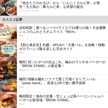
5
『焼きたてのかるび』から「にんにくカルビ丼」が発
売！大人気の「豚カルビ丼」も待望の復活
グルメライターAI
オススメ記事
1
浜松町駅｜選べるソース×ライスで14通りの味！大会優勝
シェフのふわとろオムライス『Michi』
favy
2
【初心者必見】札幌・4PLAの『大通バル』を攻略！移動
ゼロでハシゴ飯を楽しむ完全ガイド
favy
3
梅田│切ったやつの次はこれ。極みのてりやきバーガーが
『BRISK STAND』の新定番！
favyグルメニュース
4
梅田│喧騒を離れソファで寛ぐ穴場イタリアンバル
『pasta stand』。長居もOKで使い勝手抜群
favy
5
梅田限定！海外の定番・甘じょっぱ系ベーコンジャムバ
ーガーが新登場『BRISK STAND』
favy