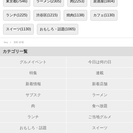
東京都(7546)
ラーメン(2305)
肉(2253)
居酒屋(1804)
ランチ(1225)
渋谷区(1215)
焼肉(1138)
カフェ(1130)
スイーツ(1130)
おもしろ・話題(1065)
favy
室町 砂場
カテゴリ一覧
グルメイベント
今日は何の日
特集
連載
新着情報
新着店舗
サブスク
ラーメン
肉
食べ放題
ランチ
ご当地グルメ
おもしろ・話題
スイーツ