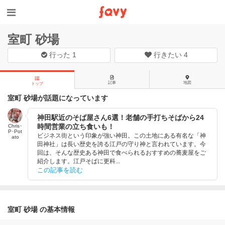
室町 砂場
行った
1
行きたい
4
記事
地図
トップ
室町 砂場が話題になっています
神田駅近のそば屋さん6選！老舗の手打ちそばから24
時間営業の立ち食いも！
Chris･
P･Pot
ビジネス街という印象が強い神田。この土地にある有名な「神
ato
田神社」は長い歴史を誇る江戸の守り神と言われています。今
回は、そんな歴史ある神田で食べられるおすすめの蕎麦屋をご
紹介します。江戸そばに更科...
この記事を読む
室町 砂場 の基本情報