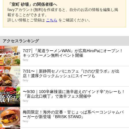
「室町 砂場」の関係者様へ
favyアカウント(無料)を作成すると、自分のお店の情報を編集し掲
載することができます。
詳しい情報とご登録は
こちら
をご確認ください。
アクセスランキング
1
7/27│『尾道ラーメンWAN』が広島HiroPaにオープン！
キッズラーメン無料イベント開催
favy
2
7/31〜｜新静岡セノバにカフェ『けのひ堂ラボ』が出
店！濃厚クロックムッシュにスイーツも
favy
3
〜9/30｜100辛麻辣湯に激辛超えの“インド辛”カレーも！
『富山北口横丁』で激辛フェス開催中
favy
4
梅田限定！海外の定番・甘じょっぱ系ベーコンジャムバ
ーガーが新登場『BRISK STAND』
favy