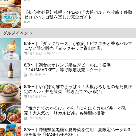
favy
5
【初心者必見】札幌・4PLAの『大通バル』を攻略！移動
ゼロでハシゴ飯を楽しむ完全ガイド
favy
グルメイベント
8/8〜｜「ダックワーズ」が復刻！ピスタチオ香るパルフ
ェなど限定販売『ヨックモック青山本店』
8月8日(土) 〜 8月30日(日)
8/8〜｜朝食のオレンジ果皮がビールに！横浜
『2416MARKET』等で限定販売スタート
8月8日(土) 〜
8/6〜｜ゆずぽん酢でさっぱり！大根おろしをのせた夏限
定のカルビ丼を販売『焼きたてのかるび』
8月6日(木) 〜
『焼きたてのかるび』から「にんにくカルビ丼」が発
売！大人気の「豚カルビ丼」も待望の復活
8月6日(木) 〜
8/5〜｜沖縄県産黒糖や夏野菜を使用！夏限定ベーグル3
種を販売『BAGEL&BAGEL』