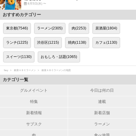
8月5日(水) 〜
おすすめカテゴリー
東京都(7546)
ラーメン(2305)
肉(2253)
居酒屋(1804)
ランチ(1225)
渋谷区(1215)
焼肉(1138)
カフェ(1130)
スイーツ(1130)
おもしろ・話題(1065)
favy
銀座ＡＢＣラーメン
銀座ＡＢＣラーメンの地図
カテゴリ一覧
グルメイベント
今日は何の日
特集
連載
新着情報
新着店舗
サブスク
ラーメン
肉
食べ放題