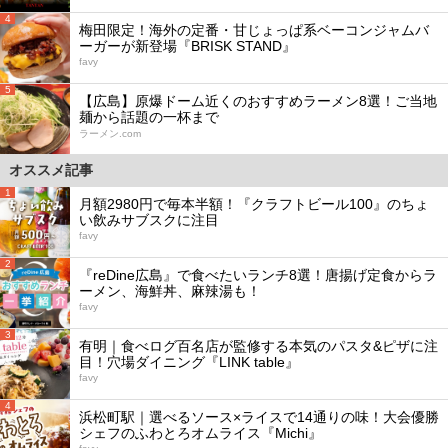
4
梅田限定！海外の定番・甘じょっぱ系ベーコンジャムバ
ーガーが新登場『BRISK STAND』
favy
5
【広島】原爆ドーム近くのおすすめラーメン8選！ご当地
麺から話題の一杯まで
ラーメン.com
オススメ記事
1
月額2980円で毎本半額！『クラフトビール100』のちょ
い飲みサブスクに注目
favy
2
『reDine広島』で食べたいランチ8選！唐揚げ定食からラ
ーメン、海鮮丼、麻辣湯も！
favy
3
有明｜食べログ百名店が監修する本気のパスタ&ピザに注
目！穴場ダイニング『LINK table』
favy
4
浜松町駅｜選べるソース×ライスで14通りの味！大会優勝
シェフのふわとろオムライス『Michi』