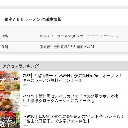
銀座ＡＢＣラーメン の基本情報
店名
銀座ＡＢＣラーメン (ギンザエービーシーラーメン)
住所
東京都中央区銀座3-5-5 南風ビルB1
アクセスランキング
1
7/27│『尾道ラーメンWAN』が広島HiroPaにオープン！
キッズラーメン無料イベント開催
favy
2
7/31〜｜新静岡セノバにカフェ『けのひ堂ラボ』が出
店！濃厚クロックムッシュにスイーツも
favy
3
〜9/30｜100辛麻辣湯に激辛超えの“インド辛”カレーも！
『富山北口横丁』で激辛フェス開催中
favy