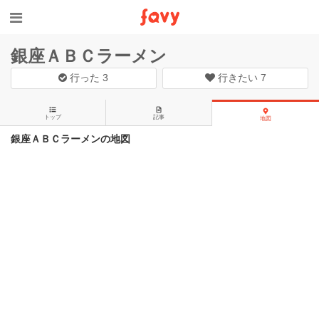
銀座ＡＢＣラーメン
行った
3
行きたい
7
トップ
記事
地図
銀座ＡＢＣラーメンの地図