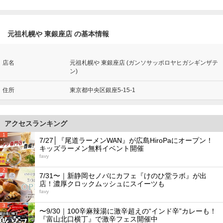
元祖札幌や 東銀座店 の基本情報
店名
元祖札幌や 東銀座店 (ガンソサッポロヤヒガシギンザテ
ン)
住所
東京都中央区銀座5-15-1
アクセスランキング
1
7/27│『尾道ラーメンWAN』が広島HiroPaにオープン！
キッズラーメン無料イベント開催
favy
2
7/31〜｜新静岡セノバにカフェ『けのひ堂ラボ』が出
店！濃厚クロックムッシュにスイーツも
favy
3
〜9/30｜100辛麻辣湯に激辛超えの“インド辛”カレーも！
『富山北口横丁』で激辛フェス開催中