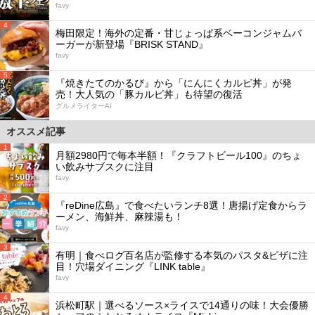
favy
4
梅田限定！海外の定番・甘じょっぱ系ベーコンジャムバ
ーガーが新登場『BRISK STAND』
favy
5
『焼きたてのかるび』から「にんにくカルビ丼」が発
売！大人気の「豚カルビ丼」も待望の復活
グルメライターAI
オススメ記事
1
月額2980円で毎本半額！『クラフトビール100』のちょ
い飲みサブスクに注目
favy
2
『reDine広島』で食べたいランチ8選！唐揚げ定食からラ
ーメン、海鮮丼、麻辣湯も！
favy
3
有明｜食べログ百名店が監修する本気のパスタ&ピザに注
目！穴場ダイニング『LINK table』
favy
4
浜松町駅｜選べるソース×ライスで14通りの味！大会優勝