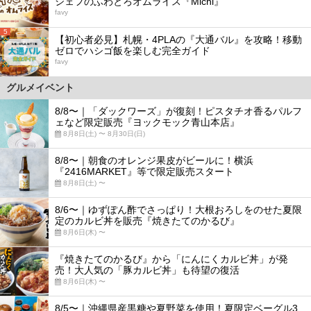
シェフのふわとろオムライス『Michi』
favy
5
【初心者必見】札幌・4PLAの『大通バル』を攻略！移動
ゼロでハシゴ飯を楽しむ完全ガイド
favy
グルメイベント
8/8〜｜「ダックワーズ」が復刻！ピスタチオ香るパルフ
ェなど限定販売『ヨックモック青山本店』
8月8日(土) 〜 8月30日(日)
8/8〜｜朝食のオレンジ果皮がビールに！横浜
『2416MARKET』等で限定販売スタート
8月8日(土) 〜
8/6〜｜ゆずぽん酢でさっぱり！大根おろしをのせた夏限
定のカルビ丼を販売『焼きたてのかるび』
8月6日(木) 〜
『焼きたてのかるび』から「にんにくカルビ丼」が発
売！大人気の「豚カルビ丼」も待望の復活
8月6日(木) 〜
8/5〜｜沖縄県産黒糖や夏野菜を使用！夏限定ベーグル3