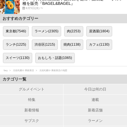
種を販売『BAGEL&BAGEL』
8月5日(水) 〜
おすすめカテゴリー
東京都(7546)
ラーメン(2305)
肉(2253)
居酒屋(1804)
ランチ(1225)
渋谷区(1215)
焼肉(1138)
カフェ(1130)
スイーツ(1130)
おもしろ・話題(1065)
favy
元祖札幌や 東銀座店
元祖札幌や 東銀座店の地図
カテゴリ一覧
グルメイベント
今日は何の日
特集
連載
新着情報
新着店舗
サブスク
ラーメン