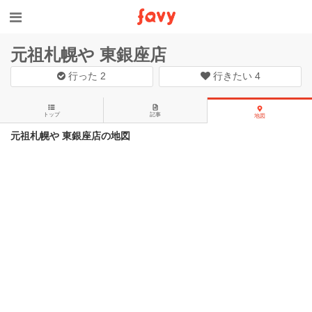
元祖札幌や 東銀座店
行った
2
行きたい
4
トップ
記事
地図
元祖札幌や 東銀座店の地図