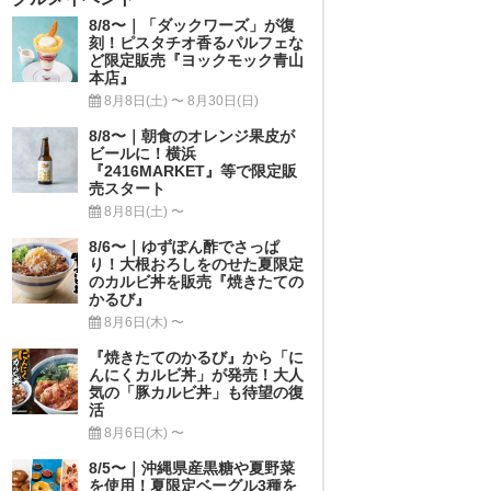
8/8〜｜「ダックワーズ」が復
刻！ピスタチオ香るパルフェな
ど限定販売『ヨックモック青山
本店』
8月8日(土) 〜 8月30日(日)
8/8〜｜朝食のオレンジ果皮が
ビールに！横浜
『2416MARKET』等で限定販
売スタート
8月8日(土) 〜
8/6〜｜ゆずぽん酢でさっぱ
り！大根おろしをのせた夏限定
のカルビ丼を販売『焼きたての
かるび』
8月6日(木) 〜
『焼きたてのかるび』から「に
んにくカルビ丼」が発売！大人
気の「豚カルビ丼」も待望の復
活
8月6日(木) 〜
8/5〜｜沖縄県産黒糖や夏野菜
を使用！夏限定ベーグル3種を