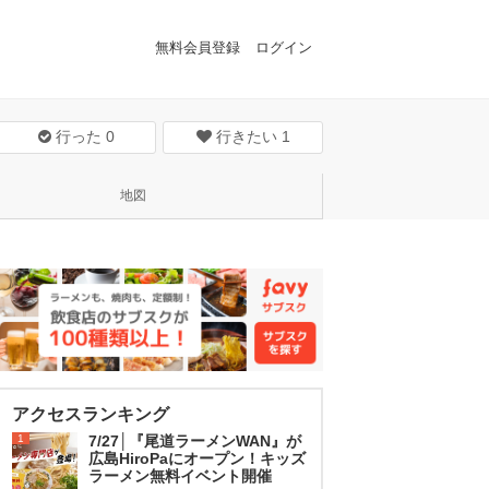
無料会員登録
ログイン
行った
0
行きたい
1
地図
アクセスランキング
1
7/27│『尾道ラーメンWAN』が
広島HiroPaにオープン！キッズ
ラーメン無料イベント開催