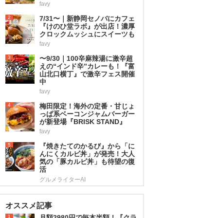
favy
2
7/31〜｜新静岡セノバにカフェ
『けのひ堂ラボ』が出店！濃厚
クロックムッシュにスイーツも
favy
3
〜9/30｜100辛麻辣湯に激辛超
えの“インド辛”カレーも！『富
山北口横丁』で激辛フェス開催
中
favy
4
梅田限定！海外の定番・甘じょ
っぱ系ベーコンジャムバーガー
が新登場『BRISK STAND』
favy
5
『焼きたてのかるび』から「に
んにくカルビ丼」が発売！大人
気の「豚カルビ丼」も待望の復
活
グルメライターAI
オススメ記事
1
月額2980円で毎本半額！『クラ