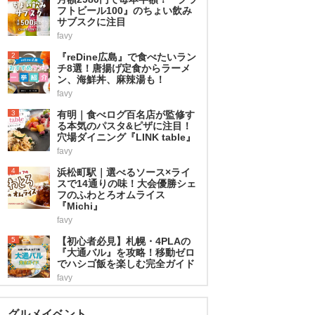
フトビール100』のちょい飲み
サブスクに注目
favy
2
『reDine広島』で食べたいラン
チ8選！唐揚げ定食からラーメ
ン、海鮮丼、麻辣湯も！
favy
3
有明｜食べログ百名店が監修す
る本気のパスタ&ピザに注目！
穴場ダイニング『LINK table』
favy
4
浜松町駅｜選べるソース×ライ
スで14通りの味！大会優勝シェ
フのふわとろオムライス
『Michi』
favy
5
【初心者必見】札幌・4PLAの
『大通バル』を攻略！移動ゼロ
でハシゴ飯を楽しむ完全ガイド
favy
グルメイベント