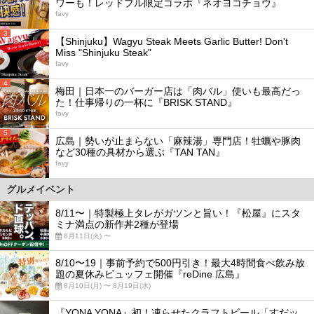
ワーも！レッドブル限定コラボ『ネオヨコチョウ』
favy
3
【Shinjuku】Wagyu Steak Meets Garlic Butter! Don't
Miss "Shinjuku Steak"
favy
4
梅田｜日本一のバーガー店は「肉バル」使いも最高だっ
た！仕事帰りの一杯に『BRISK STAND』
favy
5
広島｜勢いが止まらない「麻辣湯」専門店！牡蠣や豚肉
など30種の具材から選ぶ『TAN TAN』
favy
グルメイベント
8/11〜｜特製極上タレがガツンと旨い！『松屋』にスタ
ミナ満点の新作丼2種が登場
8月11日(火) 〜
8/10〜19｜事前予約で500円引き！最大4時間食べ飲み放
題の夏休みビュッフェ開催『reDine 広島』
8月10日(月) 〜 8月19日(水)
『YONA YONA』初！凍らせたクラフトビール「すだッ