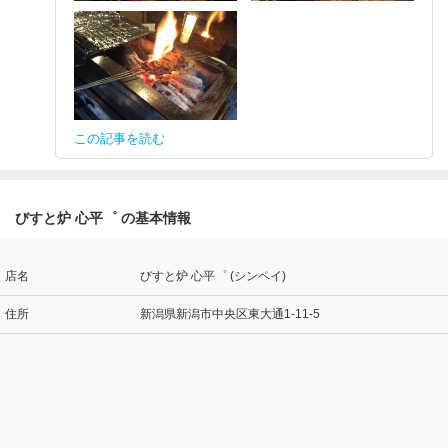
この記事を読む
びすと炉 心平゜ の基本情報
店名
びすと炉 心平゜ (シンペイ)
住所
新潟県新潟市中央区東大通1-11-5