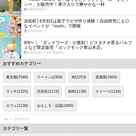
シー」が販売中！果汁入りで爽やかな一杯
8月10日(月) 〜
浜松町│8月9日は親子でピザ作り体験！自由研究にも◎
なイベントが『michi』で開催
8月9日(日) 〜
8/8〜｜「ダックワーズ」が復刻！ピスタチオ香るパルフ
ェなど限定販売『ヨックモック青山本店』
8月8日(土) 〜 8月30日(日)
おすすめカテゴリー
東京都(7546)
ラーメン(2305)
肉(2253)
居酒屋(1804)
ランチ(1225)
渋谷区(1215)
焼肉(1138)
スイーツ(1134)
カフェ(1130)
おもしろ・話題(1065)
favy
びすと炉 心平゜
カテゴリ一覧