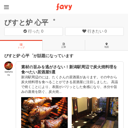
びすと炉 心平゜
行った
0
行きたい
0
記事
地図
トップ
びすと炉 心平゜が話題になっています
素材の旨みを逃がさない！新潟駅周辺で炭火焼料理を
食べたい居酒屋5選
saruru
ru
新潟駅周辺のには、たくさんの居酒屋があります。その中から
炭火焼料理を食べることができる居酒屋に注目しました。 高温
で焼くことにより、表面がパリッとした食感になり、水分や旨
みの蒸発を防ぐ、炭火焼...