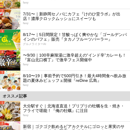
favy
2
7/31〜｜新静岡セノバにカフェ『けのひ堂ラボ』が出
店！濃厚クロックムッシュにスイーツも
favy
3
8/17〜｜5日間限定！甘酸っぱく爽やかな「ゴールデンパ
インのパフェ」販売『タカノフルーツパーラー』
グルメライターAI
4
〜9/30｜100辛麻辣湯に激辛超えの“インド辛”カレーも！
『富山北口横丁』で激辛フェス開催中
favy
5
8/10〜19｜事前予約で500円引き！最大4時間食べ飲み放
題の夏休みビュッフェ開催『reDine 広島』
favy
オススメ記事
1
大分駅すぐ｜北海道直送！プリプリの牡蠣を生・焼き・
フライで堪能！『俺の牡蠣』に注目
favy
2
新宿｜ゴクゴク飲めるビアカクテルにゴロッと果実のサ