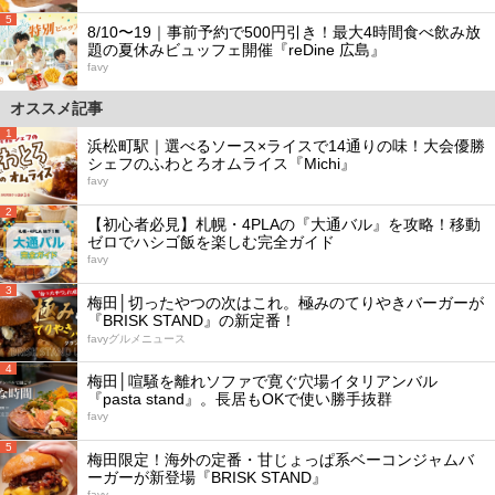
5
8/10〜19｜事前予約で500円引き！最大4時間食べ飲み放
題の夏休みビュッフェ開催『reDine 広島』
favy
オススメ記事
1
浜松町駅｜選べるソース×ライスで14通りの味！大会優勝
シェフのふわとろオムライス『Michi』
favy
2
【初心者必見】札幌・4PLAの『大通バル』を攻略！移動
ゼロでハシゴ飯を楽しむ完全ガイド
favy
3
梅田│切ったやつの次はこれ。極みのてりやきバーガーが
『BRISK STAND』の新定番！
favyグルメニュース
4
梅田│喧騒を離れソファで寛ぐ穴場イタリアンバル
『pasta stand』。長居もOKで使い勝手抜群
favy
5
梅田限定！海外の定番・甘じょっぱ系ベーコンジャムバ
ーガーが新登場『BRISK STAND』
favy