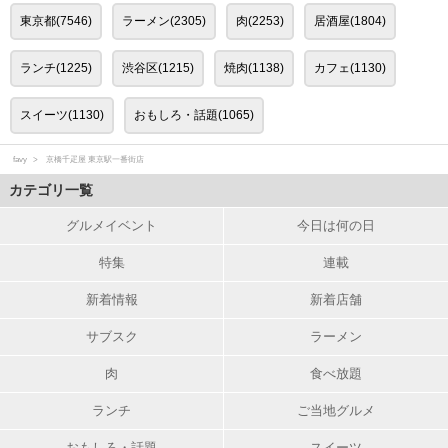
東京都(7546)
ラーメン(2305)
肉(2253)
居酒屋(1804)
ランチ(1225)
渋谷区(1215)
焼肉(1138)
カフェ(1130)
スイーツ(1130)
おもしろ・話題(1065)
favy
京橋千疋屋 東京駅一番街店
カテゴリ一覧
グルメイベント
今日は何の日
特集
連載
新着情報
新着店舗
サブスク
ラーメン
肉
食べ放題
ランチ
ご当地グルメ
おもしろ・話題
スイーツ