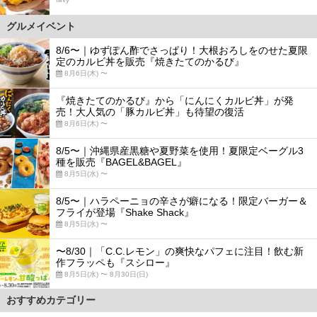
グルメイベント
8/6〜｜ゆずぽん酢でさっぱり！大根おろしをのせた夏限
定のカルビ丼を販売『焼きたてのかるび』
8月6日(木) 〜
『焼きたてのかるび』から「にんにくカルビ丼」が発
売！大人気の「豚カルビ丼」も待望の復活
8月6日(木) 〜
8/5〜｜沖縄県産黒糖や夏野菜を使用！夏限定ベーグル3
種を販売『BAGEL&BAGEL』
8月5日(水) 〜
8/5〜｜ハラペーニョの辛さが癖になる！限定バーガー＆
フライが登場『Shake Shack』
8月5日(水) 〜
〜8/30｜「C.C.レモン」の爽快なパフェに注目！飲む新
作フラッペも『スシロー』
8月5日(水) 〜 8月30日(日)
おすすめカテゴリー