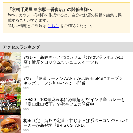
「京橋千疋屋 東京駅一番街店」の関係者様へ
favyアカウント(無料)を作成すると、自分のお店の情報を編集し掲
載することができます。
詳しい情報とご登録は
こちら
をご確認ください。
アクセスランキング
1
7/31〜｜新静岡セノバにカフェ『けのひ堂ラボ』が出
店！濃厚クロックムッシュにスイーツも
favy
2
7/27│『尾道ラーメンWAN』が広島HiroPaにオープン！
キッズラーメン無料イベント開催
favy
3
〜9/30｜100辛麻辣湯に激辛超えの“インド辛”カレーも！
『富山北口横丁』で激辛フェス開催中
favy
4
梅田限定！海外の定番・甘じょっぱ系ベーコンジャムバ
ーガーが新登場『BRISK STAND』
favy