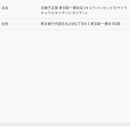
店名
京橋千疋屋 東京駅一番街店 (キョウバシセンビキヤトウ
キョウエキイチバンガイテン)
住所
東京都千代田区丸の内1丁目9-1 東京駅一番街 B1階