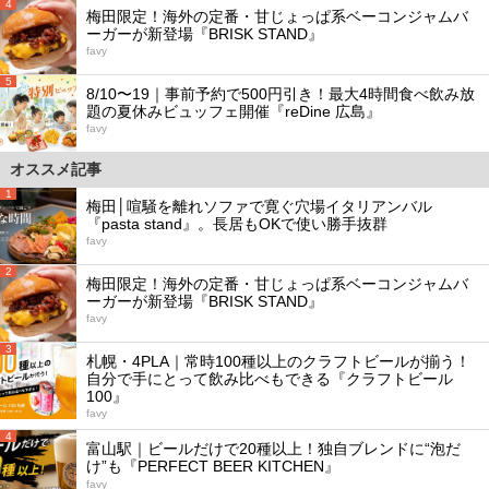
4
梅田限定！海外の定番・甘じょっぱ系ベーコンジャムバ
ーガーが新登場『BRISK STAND』
favy
5
8/10〜19｜事前予約で500円引き！最大4時間食べ飲み放
題の夏休みビュッフェ開催『reDine 広島』
favy
オススメ記事
1
梅田│喧騒を離れソファで寛ぐ穴場イタリアンバル
『pasta stand』。長居もOKで使い勝手抜群
favy
2
梅田限定！海外の定番・甘じょっぱ系ベーコンジャムバ
ーガーが新登場『BRISK STAND』
favy
3
札幌・4PLA｜常時100種以上のクラフトビールが揃う！
自分で手にとって飲み比べもできる『クラフトビール
100』
favy
4
富山駅｜ビールだけで20種以上！独自ブレンドに“泡だ
け”も『PERFECT BEER KITCHEN』
favy