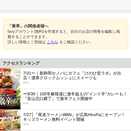
「東亭」の関係者様へ
favyアカウント(無料)を作成すると、自分のお店の情報を編集し掲
載することができます。
詳しい情報とご登録は
こちら
をご確認ください。
アクセスランキング
1
7/31〜｜新静岡セノバにカフェ『けのひ堂ラボ』が出
店！濃厚クロックムッシュにスイーツも
favy
2
〜9/30｜100辛麻辣湯に激辛超えの“インド辛”カレーも！
『富山北口横丁』で激辛フェス開催中
favy
3
7/27│『尾道ラーメンWAN』が広島HiroPaにオープン！
キッズラーメン無料イベント開催
favy