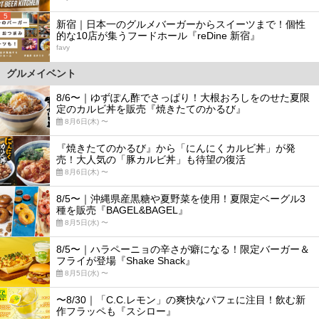
5
新宿｜日本一のグルメバーガーからスイーツまで！個性
的な10店が集うフードホール『reDine 新宿』
favy
グルメイベント
8/6〜｜ゆずぽん酢でさっぱり！大根おろしをのせた夏限
定のカルビ丼を販売『焼きたてのかるび』
8月6日(木) 〜
『焼きたてのかるび』から「にんにくカルビ丼」が発
売！大人気の「豚カルビ丼」も待望の復活
8月6日(木) 〜
8/5〜｜沖縄県産黒糖や夏野菜を使用！夏限定ベーグル3
種を販売『BAGEL&BAGEL』
8月5日(水) 〜
8/5〜｜ハラペーニョの辛さが癖になる！限定バーガー＆
フライが登場『Shake Shack』
8月5日(水) 〜
〜8/30｜「C.C.レモン」の爽快なパフェに注目！飲む新
作フラッペも『スシロー』