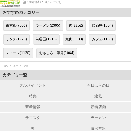
8月5日(水) 〜 8月30日(日)
おすすめカテゴリー
東京都(7553)
ラーメン(2305)
肉(2252)
居酒屋(1804)
ランチ(1226)
渋谷区(1215)
焼肉(1138)
カフェ(1130)
スイーツ(1130)
おもしろ・話題(1064)
favy
東亭
記事
カテゴリ一覧
グルメイベント
今日は何の日
特集
連載
新着情報
新着店舗
サブスク
ラーメン
肉
食べ放題