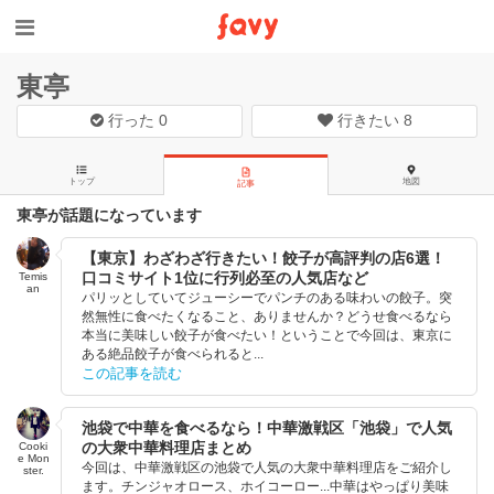
東亭
行った
0
行きたい
8
トップ
地図
記事
東亭が話題になっています
【東京】わざわざ行きたい！餃子が高評判の店6選！
口コミサイト1位に行列必至の人気店など
Temis
an
パリッとしていてジューシーでパンチのある味わいの餃子。突
然無性に食べたくなること、ありませんか？どうせ食べるなら
本当に美味しい餃子が食べたい！ということで今回は、東京に
ある絶品餃子が食べられると...
この記事を読む
池袋で中華を食べるなら！中華激戦区「池袋」で人気
の大衆中華料理店まとめ
Cooki
e Mon
今回は、中華激戦区の池袋で人気の大衆中華料理店をご紹介し
ster.
ます。チンジャオロース、ホイコーロー...中華はやっぱり美味