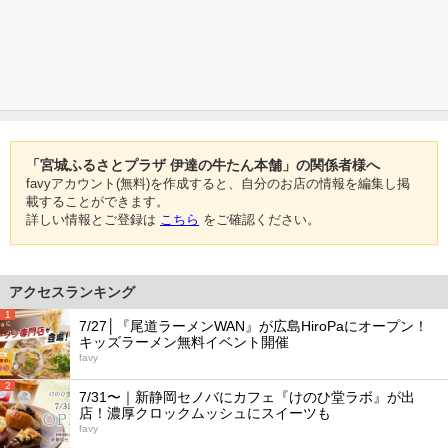
「宮城ふるさとプラザ 伊達の牛たん本舗」の関係者様へ
favyアカウント(無料)を作成すると、自分のお店の情報を編集し掲
載することができます。
詳しい情報とご登録は
こちら
をご確認ください。
アクセスランキング
1
7/27│『尾道ラーメンWAN』が広島HiroPaにオープン！
キッズラーメン無料イベント開催
favy
2
7/31〜｜新静岡セノバにカフェ『けのひ堂ラボ』が出
店！濃厚クロックムッシュにスイーツも
favy