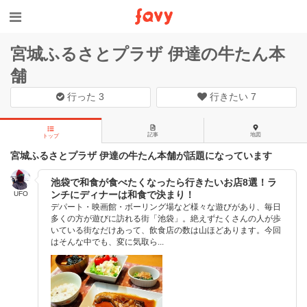
宮城ふるさとプラザ 伊達の牛たん本
舗
行った
3
行きたい
7
記事
地図
トップ
宮城ふるさとプラザ 伊達の牛たん本舗が話題になっています
池袋で和食が食べたくなったら行きたいお店8選！ラ
ンチにディナーは和食で決まり！
UFO
デパート・映画館・ボーリング場など様々な遊びがあり、毎日
多くの方が遊びに訪れる街「池袋」。絶えずたくさんの人が歩
いている街なだけあって、飲食店の数は山ほどあります。今回
はそんな中でも、変に気取ら...