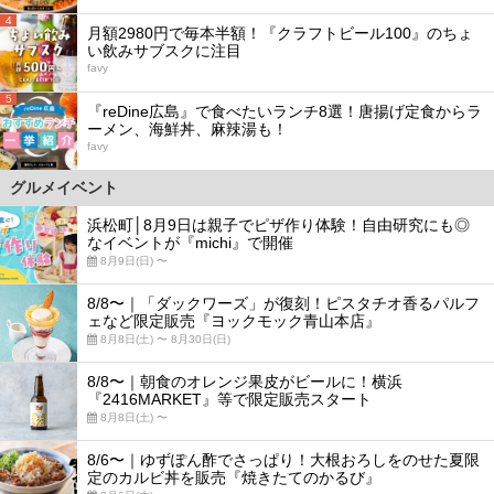
4
月額2980円で毎本半額！『クラフトビール100』のちょ
い飲みサブスクに注目
favy
5
『reDine広島』で食べたいランチ8選！唐揚げ定食からラ
ーメン、海鮮丼、麻辣湯も！
favy
グルメイベント
浜松町│8月9日は親子でピザ作り体験！自由研究にも◎
なイベントが『michi』で開催
8月9日(日) 〜
8/8〜｜「ダックワーズ」が復刻！ピスタチオ香るパルフ
ェなど限定販売『ヨックモック青山本店』
8月8日(土) 〜 8月30日(日)
8/8〜｜朝食のオレンジ果皮がビールに！横浜
『2416MARKET』等で限定販売スタート
8月8日(土) 〜
8/6〜｜ゆずぽん酢でさっぱり！大根おろしをのせた夏限
定のカルビ丼を販売『焼きたてのかるび』