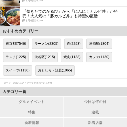
8月6日(木) 〜
『焼きたてのかるび』から「にんにくカルビ丼」が発
売！大人気の「豚カルビ丼」も待望の復活
8月6日(木) 〜
おすすめカテゴリー
東京都(7546)
ラーメン(2305)
肉(2253)
居酒屋(1804)
ランチ(1225)
渋谷区(1215)
焼肉(1138)
カフェ(1130)
スイーツ(1130)
おもしろ・話題(1065)
favy
宮城ふるさとプラザ 伊達の牛たん本舗
カテゴリ一覧
グルメイベント
今日は何の日
特集
連載
新着情報
新着店舗