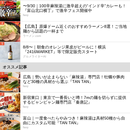
3
〜9/30｜100辛麻辣湯に激辛超えの“インド辛”カレーも！
『富山北口横丁』で激辛フェス開催中
favy
4
【広島】原爆ドーム近くのおすすめラーメン8選！ご当地
麺から話題の一杯まで
ラーメン.com
5
8/8〜｜朝食のオレンジ果皮がビールに！横浜
『2416MARKET』等で限定販売スタート
グルメライターAI
オススメ記事
1
広島｜勢いが止まらない「麻辣湯」専門店！牡蠣や豚肉
など30種の具材から選ぶ『TAN TAN』
favy
2
新宿東口｜東京で一番長いと噂！7mの麺を切らずに提供
するビャンビャン麺専門店『秦唐記』
favy
3
富山｜一度食べたらやみつき！麻辣湯は具材50種から自
由にカスタム可能『TAN TAN』
favy