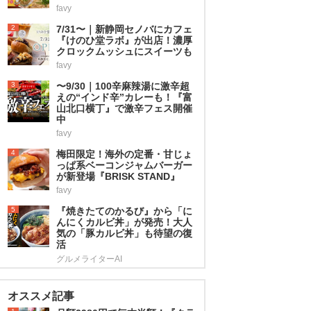
favy
2
7/31〜｜新静岡セノバにカフェ
『けのひ堂ラボ』が出店！濃厚
クロックムッシュにスイーツも
favy
3
〜9/30｜100辛麻辣湯に激辛超
えの“インド辛”カレーも！『富
山北口横丁』で激辛フェス開催
中
favy
4
梅田限定！海外の定番・甘じょ
っぱ系ベーコンジャムバーガー
が新登場『BRISK STAND』
favy
5
『焼きたてのかるび』から「に
んにくカルビ丼」が発売！大人
気の「豚カルビ丼」も待望の復
活
グルメライターAI
オススメ記事