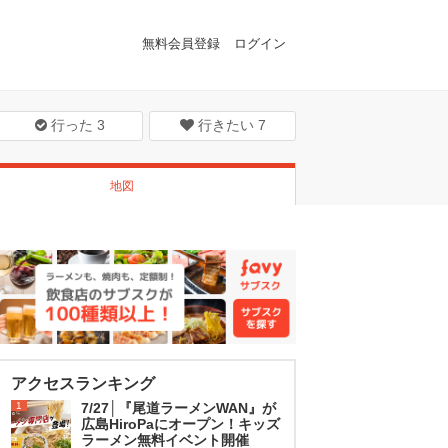
無料会員登録
ログイン
行った
3
行きたい
7
地図
アクセスランキング
1
7/27│『尾道ラーメンWAN』が
広島HiroPaにオープン！キッズ
ラーメン無料イベント開催