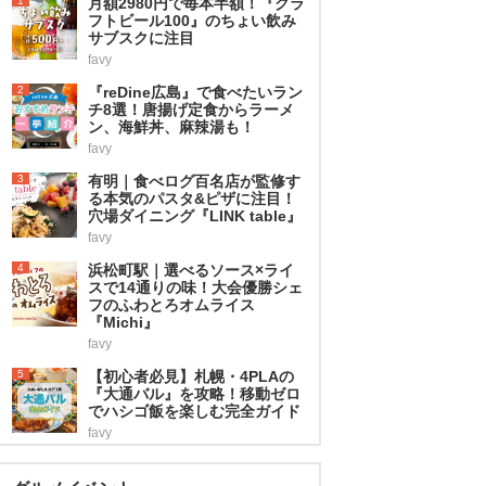
1
月額2980円で毎本半額！『クラ
フトビール100』のちょい飲み
サブスクに注目
favy
2
『reDine広島』で食べたいラン
チ8選！唐揚げ定食からラーメ
ン、海鮮丼、麻辣湯も！
favy
3
有明｜食べログ百名店が監修す
る本気のパスタ&ピザに注目！
穴場ダイニング『LINK table』
favy
4
浜松町駅｜選べるソース×ライ
スで14通りの味！大会優勝シェ
フのふわとろオムライス
『Michi』
favy
5
【初心者必見】札幌・4PLAの
『大通バル』を攻略！移動ゼロ
でハシゴ飯を楽しむ完全ガイド
favy