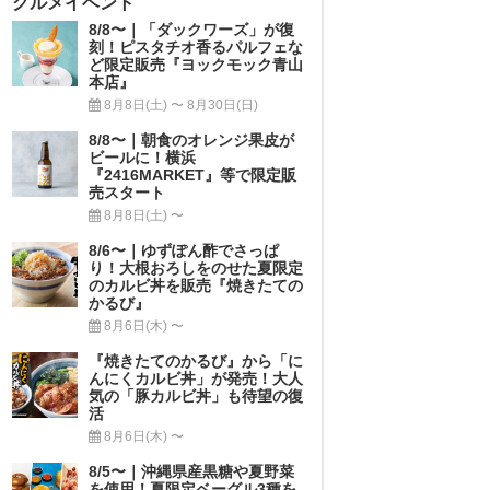
グルメイベント
8/8〜｜「ダックワーズ」が復
刻！ピスタチオ香るパルフェな
ど限定販売『ヨックモック青山
本店』
8月8日(土) 〜 8月30日(日)
8/8〜｜朝食のオレンジ果皮が
ビールに！横浜
『2416MARKET』等で限定販
売スタート
8月8日(土) 〜
8/6〜｜ゆずぽん酢でさっぱ
り！大根おろしをのせた夏限定
のカルビ丼を販売『焼きたての
かるび』
8月6日(木) 〜
『焼きたてのかるび』から「に
んにくカルビ丼」が発売！大人
気の「豚カルビ丼」も待望の復
活
8月6日(木) 〜
8/5〜｜沖縄県産黒糖や夏野菜
を使用！夏限定ベーグル3種を