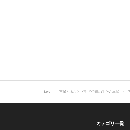
favy
宮城ふるさとプラザ 伊達の牛たん本舗
カテゴリ一覧