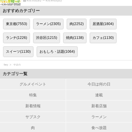
8月5日(水) 〜 8月30日(日)
おすすめカテゴリー
東京都(7553)
ラーメン(2305)
肉(2252)
居酒屋(1804)
ランチ(1226)
渋谷区(1215)
焼肉(1138)
カフェ(1130)
スイーツ(1130)
おもしろ・話題(1064)
favy
やまの
カテゴリ一覧
グルメイベント
今日は何の日
特集
連載
新着情報
新着店舗
サブスク
ラーメン
肉
食べ放題