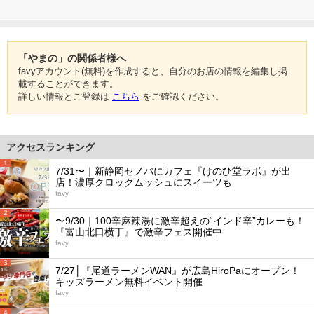
「やまの」の関係者様へ
favyアカウント(無料)を作成すると、自分のお店の情報を編集し掲
載することができます。
詳しい情報とご登録は
こちら
をご確認ください。
アクセスランキング
1
7/31〜｜新静岡セノバにカフェ『けのひ堂ラボ』が出
店！濃厚クロックムッシュにスイーツも
favy
2
〜9/30｜100辛麻辣湯に激辛超えの“インド辛”カレーも！
『富山北口横丁』で激辛フェス開催中
favy
3
7/27│『尾道ラーメンWAN』が広島HiroPaにオープン！
キッズラーメン無料イベント開催
favy
4