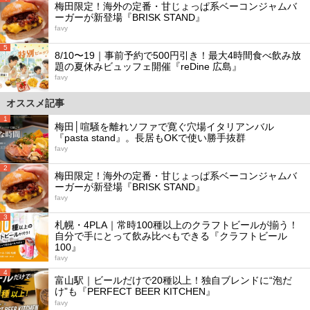
梅田限定！海外の定番・甘じょっぱ系ベーコンジャムバ
ーガーが新登場『BRISK STAND』
favy
5
8/10〜19｜事前予約で500円引き！最大4時間食べ飲み放
題の夏休みビュッフェ開催『reDine 広島』
favy
オススメ記事
1
梅田│喧騒を離れソファで寛ぐ穴場イタリアンバル
『pasta stand』。長居もOKで使い勝手抜群
favy
2
梅田限定！海外の定番・甘じょっぱ系ベーコンジャムバ
ーガーが新登場『BRISK STAND』
favy
3
札幌・4PLA｜常時100種以上のクラフトビールが揃う！
自分で手にとって飲み比べもできる『クラフトビール
100』
favy
4
富山駅｜ビールだけで20種以上！独自ブレンドに“泡だ
け”も『PERFECT BEER KITCHEN』
favy