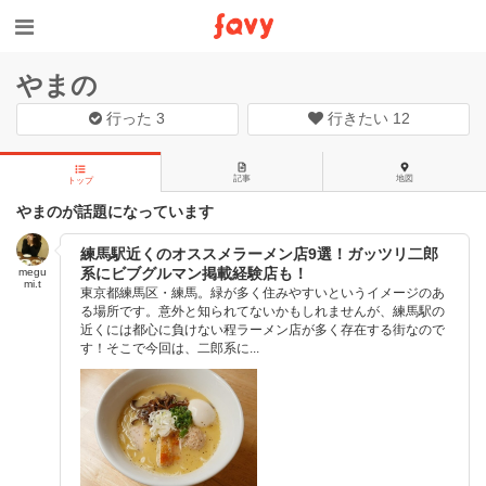
やまの
行った
3
行きたい
12
記事
地図
トップ
やまのが話題になっています
練馬駅近くのオススメラーメン店9選！ガッツリ二郎
系にビブグルマン掲載経験店も！
megu
mi.t
東京都練馬区・練馬。緑が多く住みやすいというイメージのあ
る場所です。意外と知られてないかもしれませんが、練馬駅の
近くには都心に負けない程ラーメン店が多く存在する街なので
す！そこで今回は、二郎系に...