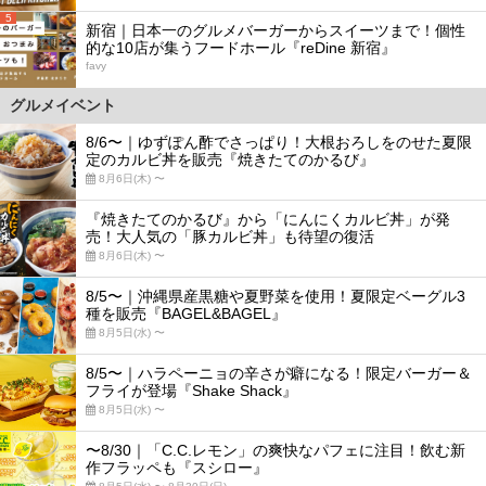
5
新宿｜日本一のグルメバーガーからスイーツまで！個性
的な10店が集うフードホール『reDine 新宿』
favy
グルメイベント
8/6〜｜ゆずぽん酢でさっぱり！大根おろしをのせた夏限
定のカルビ丼を販売『焼きたてのかるび』
8月6日(木) 〜
『焼きたてのかるび』から「にんにくカルビ丼」が発
売！大人気の「豚カルビ丼」も待望の復活
8月6日(木) 〜
8/5〜｜沖縄県産黒糖や夏野菜を使用！夏限定ベーグル3
種を販売『BAGEL&BAGEL』
8月5日(水) 〜
8/5〜｜ハラペーニョの辛さが癖になる！限定バーガー＆
フライが登場『Shake Shack』
8月5日(水) 〜
〜8/30｜「C.C.レモン」の爽快なパフェに注目！飲む新
作フラッペも『スシロー』