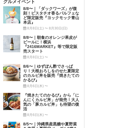
グルメイベント
8/8〜｜「ダックワーズ」が復
刻！ピスタチオ香るパルフェな
ど限定販売『ヨックモック青山
本店』
8月8日(土) 〜 8月30日(日)
8/8〜｜朝食のオレンジ果皮が
ビールに！横浜
『2416MARKET』等で限定販
売スタート
8月8日(土) 〜
8/6〜｜ゆずぽん酢でさっぱ
り！大根おろしをのせた夏限定
のカルビ丼を販売『焼きたての
かるび』
8月6日(木) 〜
『焼きたてのかるび』から「に
んにくカルビ丼」が発売！大人
気の「豚カルビ丼」も待望の復
活
8月6日(木) 〜
8/5〜｜沖縄県産黒糖や夏野菜