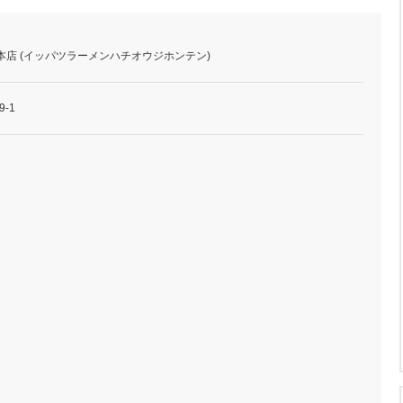
本店 (イッパツラーメンハチオウジホンテン)
-1