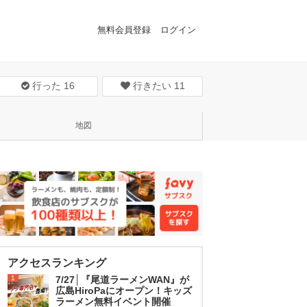
無料会員登録
ログイン
行った
16
行きたい
11
地図
アクセスランキング
1
7/27│『尾道ラーメンWAN』が
広島HiroPaにオープン！キッズ
ラーメン無料イベント開催