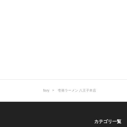
favy
壱発ラーメン 八王子本店
カテゴリ一覧