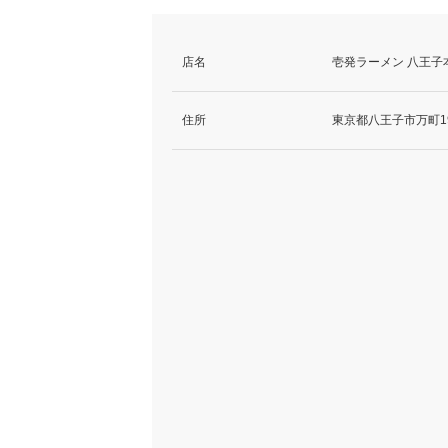
店名
壱発ラーメン 八王子
住所
東京都八王子市万町19