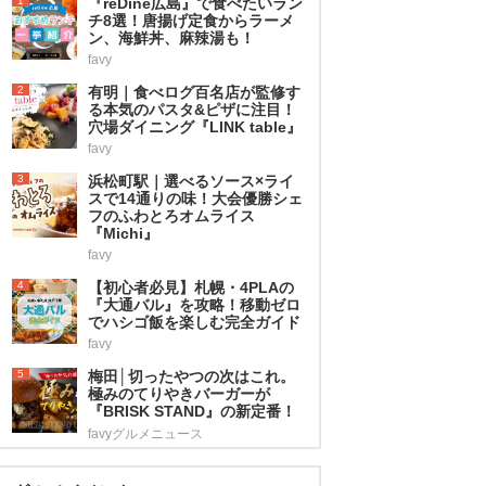
1
『reDine広島』で食べたいラン
チ8選！唐揚げ定食からラーメ
ン、海鮮丼、麻辣湯も！
favy
2
有明｜食べログ百名店が監修す
る本気のパスタ&ピザに注目！
穴場ダイニング『LINK table』
favy
3
浜松町駅｜選べるソース×ライ
スで14通りの味！大会優勝シェ
フのふわとろオムライス
『Michi』
favy
4
【初心者必見】札幌・4PLAの
『大通バル』を攻略！移動ゼロ
でハシゴ飯を楽しむ完全ガイド
favy
5
梅田│切ったやつの次はこれ。
極みのてりやきバーガーが
『BRISK STAND』の新定番！
favyグルメニュース