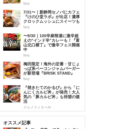
favy
2
7/31〜｜新静岡セノバにカフェ
『けのひ堂ラボ』が出店！濃厚
クロックムッシュにスイーツも
favy
3
〜9/30｜100辛麻辣湯に激辛超
えの“インド辛”カレーも！『富
山北口横丁』で激辛フェス開催
中
favy
4
梅田限定！海外の定番・甘じょ
っぱ系ベーコンジャムバーガー
が新登場『BRISK STAND』
favy
5
『焼きたてのかるび』から「に
んにくカルビ丼」が発売！大人
気の「豚カルビ丼」も待望の復
活
グルメライターAI
オススメ記事