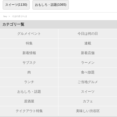
スイーツ(1130)
おもしろ・話題(1065)
favy
そばの店 ひらま
カテゴリ一覧
グルメイベント
今日は何の日
特集
連載
新着情報
新着店舗
サブスク
ラーメン
肉
食べ放題
ランチ
ご当地グルメ
おもしろ・話題
スイーツ
居酒屋
カフェ
テイクアウト特集
美味しい渋谷区