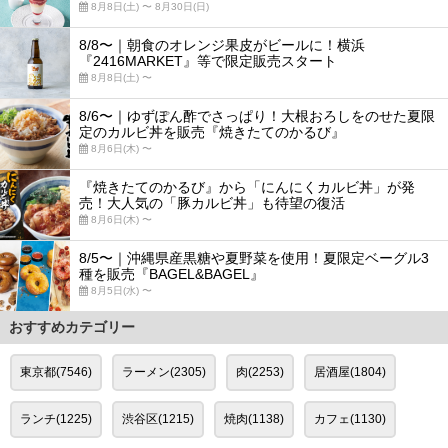
8月8日(土) 〜 8月30日(日)
8/8〜｜朝食のオレンジ果皮がビールに！横浜
『2416MARKET』等で限定販売スタート
8月8日(土) 〜
8/6〜｜ゆずぽん酢でさっぱり！大根おろしをのせた夏限
定のカルビ丼を販売『焼きたてのかるび』
8月6日(木) 〜
『焼きたてのかるび』から「にんにくカルビ丼」が発
売！大人気の「豚カルビ丼」も待望の復活
8月6日(木) 〜
8/5〜｜沖縄県産黒糖や夏野菜を使用！夏限定ベーグル3
種を販売『BAGEL&BAGEL』
8月5日(水) 〜
おすすめカテゴリー
東京都(7546)
ラーメン(2305)
肉(2253)
居酒屋(1804)
ランチ(1225)
渋谷区(1215)
焼肉(1138)
カフェ(1130)