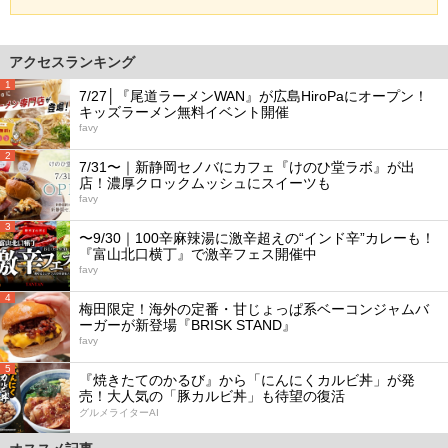
アクセスランキング
1
7/27│『尾道ラーメンWAN』が広島HiroPaにオープン！
キッズラーメン無料イベント開催
favy
2
7/31〜｜新静岡セノバにカフェ『けのひ堂ラボ』が出
店！濃厚クロックムッシュにスイーツも
favy
3
〜9/30｜100辛麻辣湯に激辛超えの“インド辛”カレーも！
『富山北口横丁』で激辛フェス開催中
favy
4
梅田限定！海外の定番・甘じょっぱ系ベーコンジャムバ
ーガーが新登場『BRISK STAND』
favy
5
『焼きたてのかるび』から「にんにくカルビ丼」が発
売！大人気の「豚カルビ丼」も待望の復活
グルメライターAI