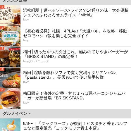
オススメ記事
1
浜松町駅｜選べるソース×ライスで14通りの味！大会優勝
シェフのふわとろオムライス『Michi』
favy
2
【初心者必見】札幌・4PLAの『大通バル』を攻略！移動
ゼロでハシゴ飯を楽しむ完全ガイド
favy
3
梅田│切ったやつの次はこれ。極みのてりやきバーガーが
『BRISK STAND』の新定番！
favyグルメニュース
4
梅田│喧騒を離れソファで寛ぐ穴場イタリアンバル
『pasta stand』。長居もOKで使い勝手抜群
favy
5
梅田限定！海外の定番・甘じょっぱ系ベーコンジャムバ
ーガーが新登場『BRISK STAND』
favy
グルメイベント
8/8〜｜「ダックワーズ」が復刻！ピスタチオ香るパルフ
ェなど限定販売『ヨックモック青山本店』