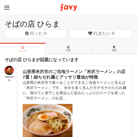
そばの店 ひらま
行った
0
行きたい
0
記事
地図
トップ
そばの店 ひらまが話題になっています
山形県米沢市のご当地ラーメン「米沢ラーメン」の店
7選！細ちぢれ麺とアッサリ醤油が特徴
saruru
ru
山形県の米沢市で食べることができるご当地ラーメンと言えば
「米沢ラーメン」です。 水分を多く含んだモチモチのちぢれ麺
に、鶏ガラと煮干しを煮込んだ旨みたっぷりのスープを使った
「米沢ラーメン」のお店...