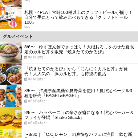
favy
5
札幌・4PLA｜常時100種以上のクラフトビールが揃う！
自分で手にとって飲み比べもできる『クラフトビール
100』
favy
グルメイベント
8/6〜｜ゆずぽん酢でさっぱり！大根おろしをのせた夏限
定のカルビ丼を販売『焼きたてのかるび』
8月6日(木) 〜
『焼きたてのかるび』から「にんにくカルビ丼」が発
売！大人気の「豚カルビ丼」も待望の復活
8月6日(木) 〜
8/5〜｜沖縄県産黒糖や夏野菜を使用！夏限定ベーグル3
種を販売『BAGEL&BAGEL』
8月5日(水) 〜
8/5〜｜ハラペーニョの辛さが癖になる！限定バーガー＆
フライが登場『Shake Shack』
8月5日(水) 〜
〜8/30｜「C.C.レモン」の爽快なパフェに注目！飲む新