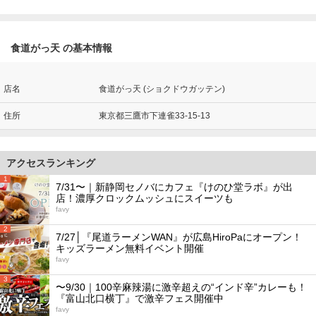
食道がっ天 の基本情報
店名
食道がっ天 (ショクドウガッテン)
住所
東京都三鷹市下連雀33-15-13
アクセスランキング
1
7/31〜｜新静岡セノバにカフェ『けのひ堂ラボ』が出
店！濃厚クロックムッシュにスイーツも
favy
2
7/27│『尾道ラーメンWAN』が広島HiroPaにオープン！
キッズラーメン無料イベント開催
favy
3
〜9/30｜100辛麻辣湯に激辛超えの“インド辛”カレーも！
『富山北口横丁』で激辛フェス開催中
favy