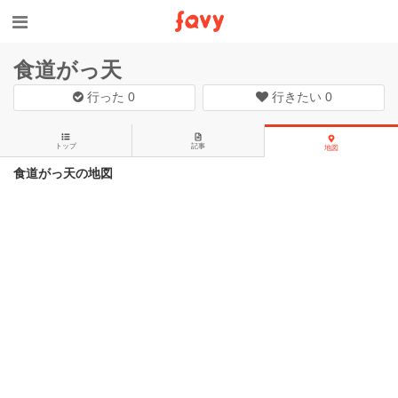
食道がっ天
行った
0
行きたい
0
トップ
記事
地図
食道がっ天の地図