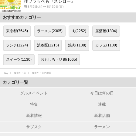
作フラッペも『スシロー』
8月5日(水) 〜 8月30日(日)
おすすめカテゴリー
東京都(7545)
ラーメン(2305)
肉(2252)
居酒屋(1804)
ランチ(1224)
渋谷区(1215)
焼肉(1138)
カフェ(1130)
スイーツ(1130)
おもしろ・話題(1065)
favy
食道がっ天
食道がっ天の地図
カテゴリ一覧
グルメイベント
今日は何の日
特集
連載
新着情報
新着店舗
サブスク
ラーメン