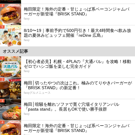
4
梅田限定！海外の定番・甘じょっぱ系ベーコンジャムバ
ーガーが新登場『BRISK STAND』
favy
5
8/10〜19｜事前予約で500円引き！最大4時間食べ飲み放
題の夏休みビュッフェ開催『reDine 広島』
favy
オススメ記事
1
【初心者必見】札幌・4PLAの『大通バル』を攻略！移動
ゼロでハシゴ飯を楽しむ完全ガイド
favy
2
梅田│切ったやつの次はこれ。極みのてりやきバーガーが
『BRISK STAND』の新定番！
favyグルメニュース
3
梅田│喧騒を離れソファで寛ぐ穴場イタリアンバル
『pasta stand』。長居もOKで使い勝手抜群
favy
4
梅田限定！海外の定番・甘じょっぱ系ベーコンジャムバ
ーガーが新登場『BRISK STAND』