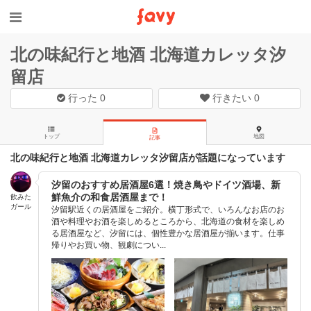
北の味紀行と地酒 北海道カレッタ汐
留店
行った
0
行きたい
0
トップ
地図
記事
北の味紀行と地酒 北海道カレッタ汐留店が話題になっています
汐留のおすすめ居酒屋6選！焼き鳥やドイツ酒場、新
鮮魚介の和食居酒屋まで！
飲みた
ガール
汐留駅近くの居酒屋をご紹介。横丁形式で、いろんなお店のお
酒や料理やお酒を楽しめるところから、北海道の食材を楽しめ
る居酒屋など、汐留には、個性豊かな居酒屋が揃います。仕事
帰りやお買い物、観劇につい...