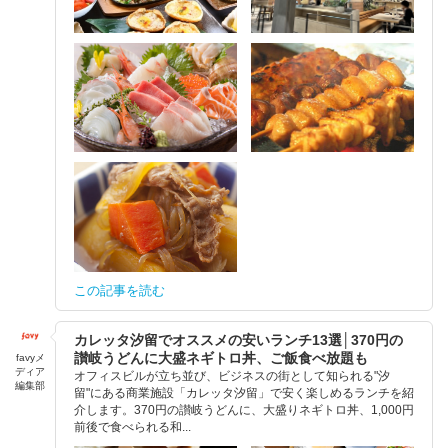
この記事を読む
カレッタ汐留でオススメの安いランチ13選│370円の
讃岐うどんに大盛ネギトロ丼、ご飯食べ放題も
favyメ
ディア
オフィスビルが立ち並び、ビジネスの街として知られる"汐
編集部
留"にある商業施設「カレッタ汐留」で安く楽しめるランチを紹
介します。370円の讃岐うどんに、大盛りネギトロ丼、1,000円
前後で食べられる和...