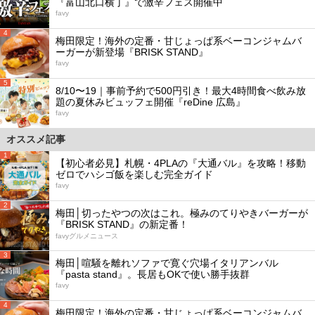
『富山北口横丁』で激辛フェス開催中
favy
4
梅田限定！海外の定番・甘じょっぱ系ベーコンジャムバ
ーガーが新登場『BRISK STAND』
favy
5
8/10〜19｜事前予約で500円引き！最大4時間食べ飲み放
題の夏休みビュッフェ開催『reDine 広島』
favy
オススメ記事
1
【初心者必見】札幌・4PLAの『大通バル』を攻略！移動
ゼロでハシゴ飯を楽しむ完全ガイド
favy
2
梅田│切ったやつの次はこれ。極みのてりやきバーガーが
『BRISK STAND』の新定番！
favyグルメニュース
3
梅田│喧騒を離れソファで寛ぐ穴場イタリアンバル
『pasta stand』。長居もOKで使い勝手抜群
favy
4
梅田限定！海外の定番・甘じょっぱ系ベーコンジャムバ