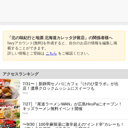
「北の味紀行と地酒 北海道カレッタ汐留店」の関係者様へ
favyアカウント(無料)を作成すると、自分のお店の情報を編集し掲
載することができます。
詳しい情報とご登録は
こちら
をご確認ください。
アクセスランキング
1
7/31〜｜新静岡セノバにカフェ『けのひ堂ラボ』が出
店！濃厚クロックムッシュにスイーツも
favy
2
7/27│『尾道ラーメンWAN』が広島HiroPaにオープン！
キッズラーメン無料イベント開催
favy
3
〜9/30｜100辛麻辣湯に激辛超えの“インド辛”カレーも！