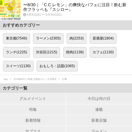
〜8/30｜「C.C.レモン」の爽快なパフェに注目！飲む新
作フラッペも『スシロー』
8月5日(水) 〜 8月30日(日)
おすすめカテゴリー
東京都(7546)
ラーメン(2305)
肉(2253)
居酒屋(1804)
ランチ(1225)
渋谷区(1215)
焼肉(1138)
カフェ(1130)
スイーツ(1130)
おもしろ・話題(1065)
favy
北の味紀行と地酒 北海道カレッタ汐留店
記事
カテゴリ一覧
グルメイベント
今日は何の日
特集
連載
新着情報
新着店舗
サブスク
ラーメン