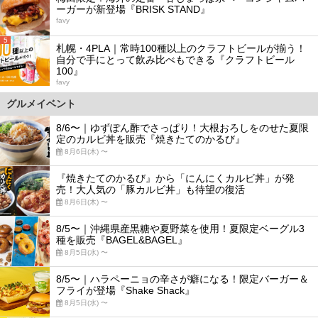
ーガーが新登場『BRISK STAND』
favy
5
札幌・4PLA｜常時100種以上のクラフトビールが揃う！
自分で手にとって飲み比べもできる『クラフトビール
100』
favy
グルメイベント
8/6〜｜ゆずぽん酢でさっぱり！大根おろしをのせた夏限
定のカルビ丼を販売『焼きたてのかるび』
8月6日(木) 〜
『焼きたてのかるび』から「にんにくカルビ丼」が発
売！大人気の「豚カルビ丼」も待望の復活
8月6日(木) 〜
8/5〜｜沖縄県産黒糖や夏野菜を使用！夏限定ベーグル3
種を販売『BAGEL&BAGEL』
8月5日(水) 〜
8/5〜｜ハラペーニョの辛さが癖になる！限定バーガー＆
フライが登場『Shake Shack』
8月5日(水) 〜