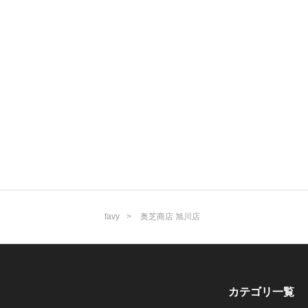
favy
奥芝商店 旭川店
カテゴリ一覧