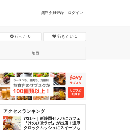
無料会員登録
ログイン
行った
0
行きたい
1
地図
アクセスランキング
1
7/31〜｜新静岡セノバにカフェ
『けのひ堂ラボ』が出店！濃厚
クロックムッシュにスイーツも