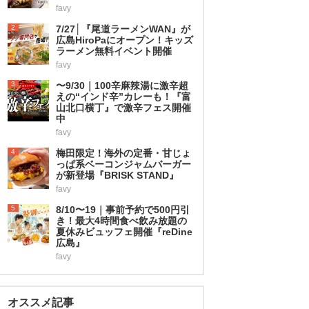
favy
2
7/27│『尾道ラーメンWAN』が
広島HiroPaにオープン！キッズ
ラーメン無料イベント開催
favy
3
〜9/30｜100辛麻辣湯に激辛超
えの“インド辛”カレーも！『富
山北口横丁』で激辛フェス開催
中
favy
4
梅田限定！海外の定番・甘じょ
っぱ系ベーコンジャムバーガー
が新登場『BRISK STAND』
favy
5
8/10〜19｜事前予約で500円引
き！最大4時間食べ飲み放題の
夏休みビュッフェ開催『reDine
広島』
favy
オススメ記事