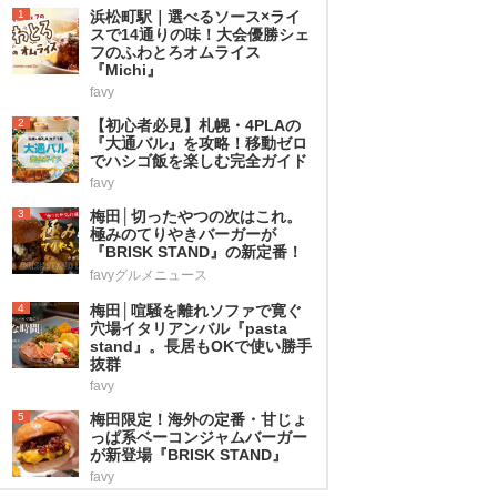
1
浜松町駅｜選べるソース×ライ
スで14通りの味！大会優勝シェ
フのふわとろオムライス
『Michi』
favy
2
【初心者必見】札幌・4PLAの
『大通バル』を攻略！移動ゼロ
でハシゴ飯を楽しむ完全ガイド
favy
3
梅田│切ったやつの次はこれ。
極みのてりやきバーガーが
『BRISK STAND』の新定番！
favyグルメニュース
4
梅田│喧騒を離れソファで寛ぐ
穴場イタリアンバル『pasta
stand』。長居もOKで使い勝手
抜群
favy
5
梅田限定！海外の定番・甘じょ
っぱ系ベーコンジャムバーガー
が新登場『BRISK STAND』
favy