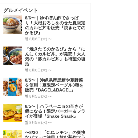
グルメイベント
8/6〜｜ゆずぽん酢でさっぱ
り！大根おろしをのせた夏限定
のカルビ丼を販売『焼きたての
かるび』
8月6日(木) 〜
『焼きたてのかるび』から「に
んにくカルビ丼」が発売！大人
気の「豚カルビ丼」も待望の復
活
8月6日(木) 〜
8/5〜｜沖縄県産黒糖や夏野菜
を使用！夏限定ベーグル3種を
販売『BAGEL&BAGEL』
8月5日(水) 〜
8/5〜｜ハラペーニョの辛さが
癖になる！限定バーガー＆フラ
イが登場『Shake Shack』
8月5日(水) 〜
〜8/30｜「C.C.レモン」の爽快
なパフェに注目！飲む新作フラ