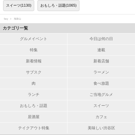
スイーツ(1130)
おもしろ・話題(1065)
favy
海新山
カテゴリ一覧
グルメイベント
今日は何の日
特集
連載
新着情報
新着店舗
サブスク
ラーメン
肉
食べ放題
ランチ
ご当地グルメ
おもしろ・話題
スイーツ
居酒屋
カフェ
テイクアウト特集
美味しい渋谷区