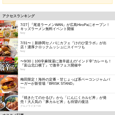
アクセスランキング
1
7/27│『尾道ラーメンWAN』が広島HiroPaにオープン！
キッズラーメン無料イベント開催
favy
2
7/31〜｜新静岡セノバにカフェ『けのひ堂ラボ』が出
店！濃厚クロックムッシュにスイーツも
favy
3
〜9/30｜100辛麻辣湯に激辛超えの“インド辛”カレーも！
『富山北口横丁』で激辛フェス開催中
favy
4
梅田限定！海外の定番・甘じょっぱ系ベーコンジャムバ
ーガーが新登場『BRISK STAND』
favy
5
『焼きたてのかるび』から「にんにくカルビ丼」が発
売！大人気の「豚カルビ丼」も待望の復活
グルメライターAI