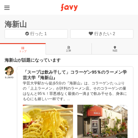
海新山
行った
1
行きたい
2
記事
地図
トップ
海新山が話題になっています
「スープは飲み干して」コラーゲン95％のラーメン学
芸大学『海新山』
s.zero
学芸大学駅から徒歩5分の『海新山』は、コラーゲンたっぷり
の「上上ラーメン」が評判のラーメン店。そのコラーゲンの量
はなんと95％！罪悪感なく最後の一滴まで飲み干せる、身体に
も心にも嬉しい一杯です。...