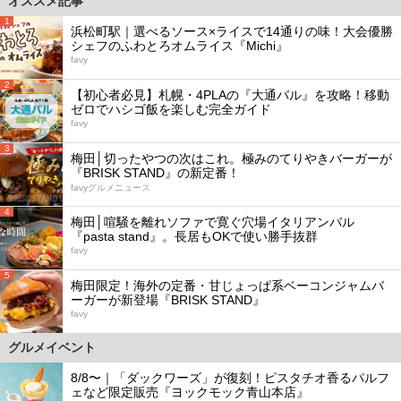
オススメ記事
1
浜松町駅｜選べるソース×ライスで14通りの味！大会優勝
シェフのふわとろオムライス『Michi』
favy
2
【初心者必見】札幌・4PLAの『大通バル』を攻略！移動
ゼロでハシゴ飯を楽しむ完全ガイド
favy
3
梅田│切ったやつの次はこれ。極みのてりやきバーガーが
『BRISK STAND』の新定番！
favyグルメニュース
4
梅田│喧騒を離れソファで寛ぐ穴場イタリアンバル
『pasta stand』。長居もOKで使い勝手抜群
favy
5
梅田限定！海外の定番・甘じょっぱ系ベーコンジャムバ
ーガーが新登場『BRISK STAND』
favy
グルメイベント
8/8〜｜「ダックワーズ」が復刻！ピスタチオ香るパルフ
ェなど限定販売『ヨックモック青山本店』