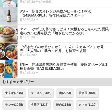
8月8日(土) 〜 8月30日(日)
8/8〜｜朝食のオレンジ果皮がビールに！横浜
『2416MARKET』等で限定販売スタート
8月8日(土) 〜
8/6〜｜ゆずぽん酢でさっぱり！大根おろしをのせた夏限
定のカルビ丼を販売『焼きたてのかるび』
8月6日(木) 〜
『焼きたてのかるび』から「にんにくカルビ丼」が発
売！大人気の「豚カルビ丼」も待望の復活
8月6日(木) 〜
8/5〜｜沖縄県産黒糖や夏野菜を使用！夏限定ベーグル3
種を販売『BAGEL&BAGEL』
8月5日(水) 〜
おすすめカテゴリー
東京都(7546)
ラーメン(2305)
肉(2253)
居酒屋(1804)
ランチ(1225)
渋谷区(1215)
焼肉(1138)
カフェ(1130)