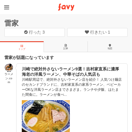
雷家
行った
3
行きたい
1
記事
地図
トップ
雷家が話題になっています
川崎で絶対外さないラーメン9選！吉村家直系に濃厚
海老の洋風ラーメン、中華そばの人気店も
ラーメ
ン.co
川崎駅周辺で、絶対外さないラーメン店を紹介！ 人気つけ麺店
m
のセカンドブランドに、吉村家直系の家系ラーメン、ベビーカ
ーOKな洋風ラーメン店までさまざま。ランチや夕飯、はたま
た間食に。ラーメンが食べ...