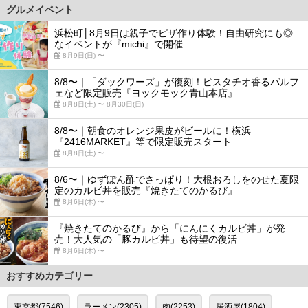
グルメイベント
浜松町│8月9日は親子でピザ作り体験！自由研究にも◎
なイベントが『michi』で開催
8月9日(日) 〜
8/8〜｜「ダックワーズ」が復刻！ピスタチオ香るパルフ
ェなど限定販売『ヨックモック青山本店』
8月8日(土) 〜 8月30日(日)
8/8〜｜朝食のオレンジ果皮がビールに！横浜
『2416MARKET』等で限定販売スタート
8月8日(土) 〜
8/6〜｜ゆずぽん酢でさっぱり！大根おろしをのせた夏限
定のカルビ丼を販売『焼きたてのかるび』
8月6日(木) 〜
『焼きたてのかるび』から「にんにくカルビ丼」が発
売！大人気の「豚カルビ丼」も待望の復活
8月6日(木) 〜
おすすめカテゴリー
東京都(7546)
ラーメン(2305)
肉(2253)
居酒屋(1804)