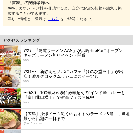
「雷家」の関係者様へ
favyアカウント(無料)を作成すると、自分のお店の情報を編集し掲
載することができます。
詳しい情報とご登録は
こちら
をご確認ください。
アクセスランキング
1
7/27│『尾道ラーメンWAN』が広島HiroPaにオープン！
キッズラーメン無料イベント開催
favy
2
7/31〜｜新静岡セノバにカフェ『けのひ堂ラボ』が出
店！濃厚クロックムッシュにスイーツも
favy
3
〜9/30｜100辛麻辣湯に激辛超えの“インド辛”カレーも！
『富山北口横丁』で激辛フェス開催中
favy
4
【広島】原爆ドーム近くのおすすめラーメン8選！ご当地
麺から話題の一杯まで
ラーメン.com
5