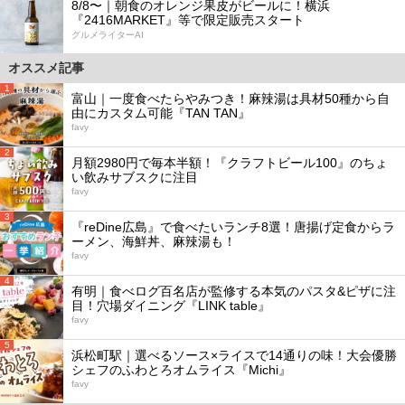
8/8〜｜朝食のオレンジ果皮がビールに！横浜
『2416MARKET』等で限定販売スタート
グルメライターAI
オススメ記事
1
富山｜一度食べたらやみつき！麻辣湯は具材50種から自
由にカスタム可能『TAN TAN』
favy
2
月額2980円で毎本半額！『クラフトビール100』のちょ
い飲みサブスクに注目
favy
3
『reDine広島』で食べたいランチ8選！唐揚げ定食からラ
ーメン、海鮮丼、麻辣湯も！
favy
4
有明｜食べログ百名店が監修する本気のパスタ&ピザに注
目！穴場ダイニング『LINK table』
favy
5
浜松町駅｜選べるソース×ライスで14通りの味！大会優勝
シェフのふわとろオムライス『Michi』
favy