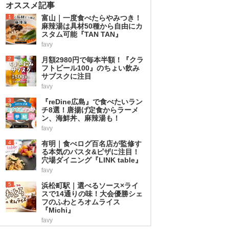
オススメ記事
1
富山｜一度食べたらやみつき！
麻辣湯は具材50種から自由にカ
スタム可能『TAN TAN』
favy
2
月額2980円で毎本半額！『クラ
フトビール100』のちょい飲み
サブスクに注目
favy
3
『reDine広島』で食べたいラン
チ8選！唐揚げ定食からラーメ
ン、海鮮丼、麻辣湯も！
favy
4
有明｜食べログ百名店が監修す
る本気のパスタ&ピザに注目！
穴場ダイニング『LINK table』
favy
5
浜松町駅｜選べるソース×ライ
スで14通りの味！大会優勝シェ
フのふわとろオムライス
『Michi』
favy