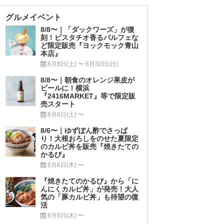
グルメイベント
8/8〜｜「ダックワーズ」が復
刻！ピスタチオ香るパルフェな
ど限定販売『ヨックモック青山
本店』
8月8日(土) 〜 8月30日(日)
8/8〜｜朝食のオレンジ果皮が
ビールに！横浜
『2416MARKET』等で限定販
売スタート
8月8日(土) 〜
8/6〜｜ゆずぽん酢でさっぱ
り！大根おろしをのせた夏限定
のカルビ丼を販売『焼きたての
かるび』
8月6日(木) 〜
『焼きたてのかるび』から「に
んにくカルビ丼」が発売！大人
気の「豚カルビ丼」も待望の復
活
8月6日(木) 〜