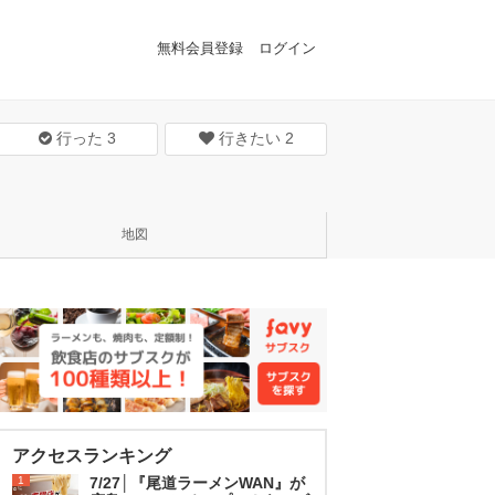
無料会員登録
ログイン
行った
3
行きたい
2
地図
アクセスランキング
1
7/27│『尾道ラーメンWAN』が