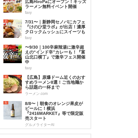
広島HiroPaにオープン！キッズ
ラーメン無料イベント開催
favy
2
7/31〜｜新静岡セノバにカフェ
『けのひ堂ラボ』が出店！濃厚
クロックムッシュにスイーツも
favy
3
〜9/30｜100辛麻辣湯に激辛超
えの“インド辛”カレーも！『富
山北口横丁』で激辛フェス開催
中
favy
4
【広島】原爆ドーム近くのおす
すめラーメン8選！ご当地麺か
ら話題の一杯まで
ラーメン.com
5
8/8〜｜朝食のオレンジ果皮が
ビールに！横浜
『2416MARKET』等で限定販
売スタート
グルメライターAI