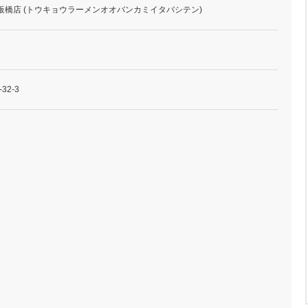
板橋店 (トウキョウラーメンオオバンカミイタバシテン)
2-3