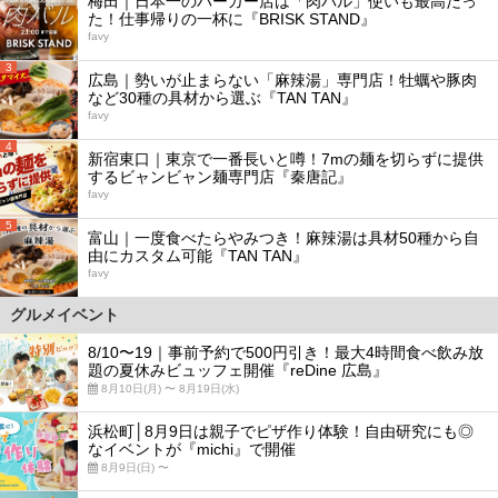
梅田｜日本一のバーガー店は「肉バル」使いも最高だっ
た！仕事帰りの一杯に『BRISK STAND』
favy
3
広島｜勢いが止まらない「麻辣湯」専門店！牡蠣や豚肉
など30種の具材から選ぶ『TAN TAN』
favy
4
新宿東口｜東京で一番長いと噂！7mの麺を切らずに提供
するビャンビャン麺専門店『秦唐記』
favy
5
富山｜一度食べたらやみつき！麻辣湯は具材50種から自
由にカスタム可能『TAN TAN』
favy
グルメイベント
8/10〜19｜事前予約で500円引き！最大4時間食べ飲み放
題の夏休みビュッフェ開催『reDine 広島』
8月10日(月) 〜 8月19日(水)
浜松町│8月9日は親子でピザ作り体験！自由研究にも◎
なイベントが『michi』で開催
8月9日(日) 〜