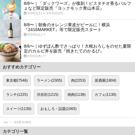
8/8〜｜「ダックワーズ」が復刻！ピスタチオ香るパルフ
ェなど限定販売『ヨックモック青山本店』
8月8日(土) 〜 8月30日(日)
8/8〜｜朝食のオレンジ果皮がビールに！横浜
『2416MARKET』等で限定販売スタート
8月8日(土) 〜
8/6〜｜ゆずぽん酢でさっぱり！大根おろしをのせた夏限
定のカルビ丼を販売『焼きたてのかるび』
8月6日(木) 〜
おすすめカテゴリー
東京都(7546)
ラーメン(2305)
肉(2253)
居酒屋(1804)
ランチ(1225)
渋谷区(1215)
焼肉(1138)
カフェ(1130)
スイーツ(1130)
おもしろ・話題(1065)
favy
仙令鮨 仙台駅店
カテゴリ一覧