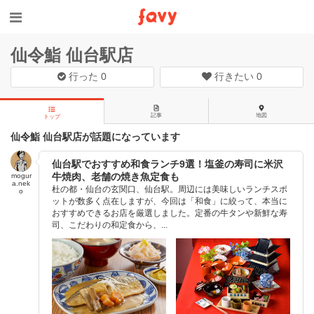
仙令鮨 仙台駅店
行った
0
行きたい
0
記事
地図
トップ
仙令鮨 仙台駅店が話題になっています
仙台駅でおすすめ和食ランチ9選！塩釜の寿司に米沢
牛焼肉、老舗の焼き魚定食も
mogur
a.nek
杜の都・仙台の玄関口、仙台駅。周辺には美味しいランチスポ
o
ットが数多く点在しますが、今回は「和食」に絞って、本当に
おすすめできるお店を厳選しました。定番の牛タンや新鮮な寿
司、こだわりの和定食から、...