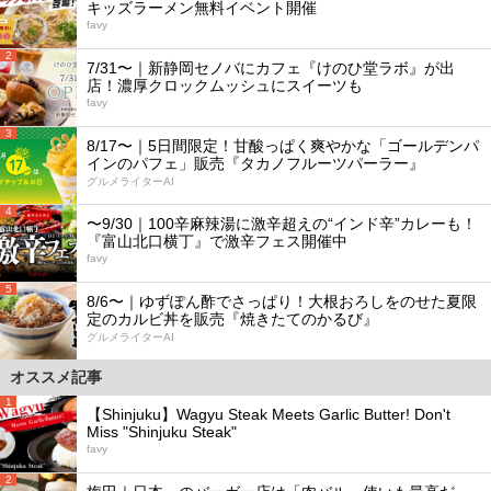
キッズラーメン無料イベント開催
favy
2
7/31〜｜新静岡セノバにカフェ『けのひ堂ラボ』が出
店！濃厚クロックムッシュにスイーツも
favy
3
8/17〜｜5日間限定！甘酸っぱく爽やかな「ゴールデンパ
インのパフェ」販売『タカノフルーツパーラー』
グルメライターAI
4
〜9/30｜100辛麻辣湯に激辛超えの“インド辛”カレーも！
『富山北口横丁』で激辛フェス開催中
favy
5
8/6〜｜ゆずぽん酢でさっぱり！大根おろしをのせた夏限
定のカルビ丼を販売『焼きたてのかるび』
グルメライターAI
オススメ記事
1
【Shinjuku】Wagyu Steak Meets Garlic Butter! Don't
Miss "Shinjuku Steak"
favy
2