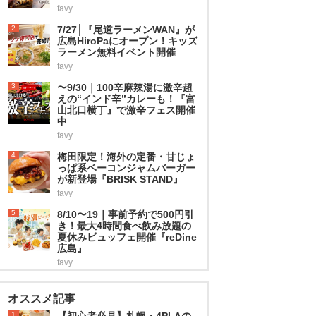
favy
2
7/27│『尾道ラーメンWAN』が
広島HiroPaにオープン！キッズ
ラーメン無料イベント開催
favy
3
〜9/30｜100辛麻辣湯に激辛超
えの“インド辛”カレーも！『富
山北口横丁』で激辛フェス開催
中
favy
4
梅田限定！海外の定番・甘じょ
っぱ系ベーコンジャムバーガー
が新登場『BRISK STAND』
favy
5
8/10〜19｜事前予約で500円引
き！最大4時間食べ飲み放題の
夏休みビュッフェ開催『reDine
広島』
favy
オススメ記事
1
【初心者必見】札幌・4PLAの