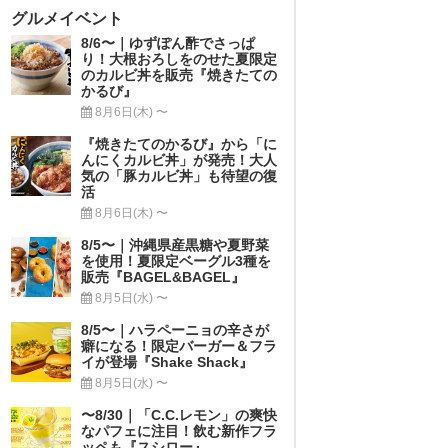
グルメイベント
8/6〜｜ゆずぽん酢でさっぱ
り！大根おろしをのせた夏限定
のカルビ丼を販売『焼きたての
かるび』
8月6日(木) 〜
『焼きたてのかるび』から「に
んにくカルビ丼」が発売！大人
気の「豚カルビ丼」も待望の復
活
8月6日(木) 〜
8/5〜｜沖縄県産黒糖や夏野菜
を使用！夏限定ベーグル3種を
販売『BAGEL&BAGEL』
8月5日(水) 〜
8/5〜｜ハラペーニョの辛さが
癖になる！限定バーガー＆フラ
イが登場『Shake Shack』
8月5日(水) 〜
〜8/30｜「C.C.レモン」の爽快
なパフェに注目！飲む新作フラ
ッペも『スシロー』