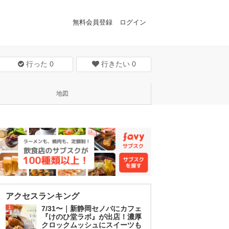
無料会員登録
ログイン
行った
0
行きたい
0
地図
アクセスランキング
1
7/31〜｜新静岡セノバにカフェ
『けのひ堂ラボ』が出店！濃厚
クロックムッシュにスイーツも