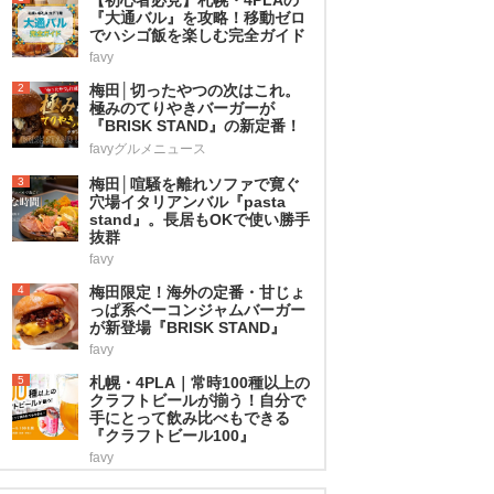
『大通バル』を攻略！移動ゼロ
でハシゴ飯を楽しむ完全ガイド
favy
2
梅田│切ったやつの次はこれ。
極みのてりやきバーガーが
『BRISK STAND』の新定番！
favyグルメニュース
3
梅田│喧騒を離れソファで寛ぐ
穴場イタリアンバル『pasta
stand』。長居もOKで使い勝手
抜群
favy
4
梅田限定！海外の定番・甘じょ
っぱ系ベーコンジャムバーガー
が新登場『BRISK STAND』
favy
5
札幌・4PLA｜常時100種以上の
クラフトビールが揃う！自分で
手にとって飲み比べもできる
『クラフトビール100』
favy